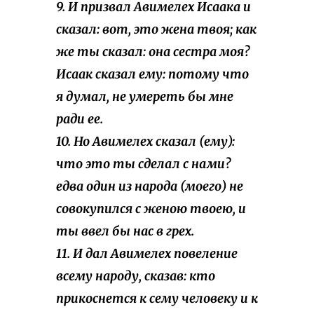
9. И призвал Авимелех Исаака и
сказал: вот, это жена твоя; как
же ты сказал: она сестра моя?
Исаак сказал ему: потому что
я думал, не умереть бы мне
ради ее.
10. Но Авимелех сказал (ему):
что это ты сделал с нами?
едва один из народа (моего) не
совокупился с женою твоею, и
ты ввел бы нас в грех.
11. И дал Авимелех повеление
всему народу, сказав: кто
прикоснется к сему человеку и к