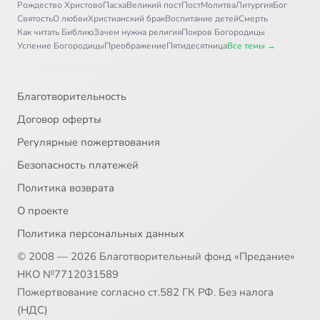
Рождество Христово
Пасха
Великий пост
Пост
Молитва
Литургия
Бог
Святость
О любви
Христианский брак
Воспитание детей
Смерть
Как читать Библию
Зачем нужна религия
Покров Богородицы
Успение Богородицы
Преображение
Пятидесятница
Все темы →
Благотворительность
Договор оферты
Регулярные пожертвования
Безопасность платежей
Политика возврата
О проекте
Политика персональных данных
© 2008 — 2026 Благотворительный фонд «Предание»
НКО №7712031589
Пожертвование согласно ст.582 ГК РФ. Без налога
(НДС)