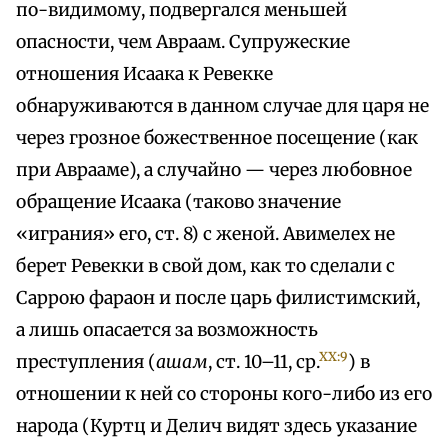
по-видимому, подвергался меньшей
опасности, чем Авраам. Супружеские
отношения Исаака к Ревекке
обнаруживаются в данном случае для царя не
через грозное божественное посещение (как
при Аврааме), а случайно — через любовное
обращение Исаака (таково значение
«играния» его, ст. 8) с женой. Авимелех не
берет Ревекки в свой дом, как то сделали с
Саррою фараон и после царь филистимский,
а лишь опасается за возможность
XX:9
преступления (
ашам
, ст. 10–11, ср.
) в
отношении к ней со стороны кого-либо из его
народа (Куртц и Делич видят здесь указание