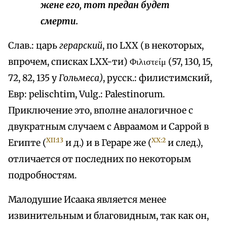
жене его, тот предан будет
смерти.
Слав.: царь
герарский
, по LXX (в некоторых,
впрочем, списках LXX-ти) Φιλιστείμ (57, 130, 15,
72, 82, 135 у
Гольмеса)
, русск.: филистимский,
Евр: pelischtim, Vulg.: Palestinorum.
Приключение это, вполне аналогичное с
двукратным случаем с Авраамом и Саррой в
XII:13
XX:2
Египте (
и д.) и в Гераре же (
и след.),
отличается от последних по некоторым
подробностям.
Малодушие Исаака является менее
извинительным и благовидным, так как он,