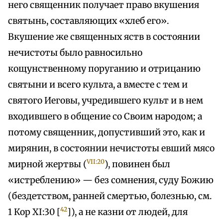
него священник получает право вкушения
святынь, составляющих «хлеб его».
Вкушение же священных яств в состоянии
нечистоты было равносильно
кощунственному поруганию и отрицанию
святыни и всего культа, а вместе с тем и
святого Иеговы, учредившего культ и в нем
входившего в общение со Своим народом; а
потому священник, допустивший это, как и
мирянин, в состоянии нечистоты евший мясо
VII:20
мирной жертвы (
), повинен был
«истреблению» — без сомнения, суду Божию
(бездетством, ранней смертью, болезнью, см.
42
1 Кор XI:30 [
]), а не казни от людей, для