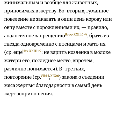
минимальным и вообще для животных,
приносимых в жертву. Во-вторых, гуманное
повеление не закалать в один день корову или
овцу вместе с порождениями их, — правило,
Втор XXII:6–7
аналогичное запрещению
, брать из
гнезда одновременно с птенцами и мать их
Исх XXIII:19
(ср. еще
: не варить козленка в молоке
матери его; последнее место, впрочем,
различно понимается). В-третьих,
VII:15
XIX:6
повторение (ср.
;
) закона о съедении
мяса жертвы благодарности в самый день
жертвоприношения.