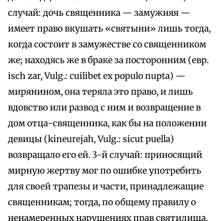
случай: дочь священника — замужняя —
имеет право вкушать «святыни» лишь тогда,
когда состоит в замужестве со священником
же; находясь же в браке за посторонним (евр.
isch zar, Vulg.: cuilibet ex populo nupta) —
мирянином, она теряла это право, и лишь
вдовство или развод с ним и возвращение в
дом отца-священника, как бы на положении
девицы (kineurejah, Vulg.: sicut puella)
возвращало его ей. 3-й случай: приносящий
мирную жертву мог по ошибке употребить
для своей трапезы и части, принадлежащие
священникам; тогда, по общему правилу о
ненамеренных нарушениях прав святилища,