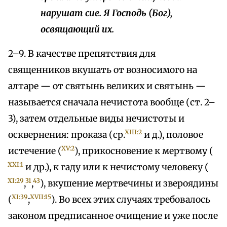
нарушат сие. Я Господь (Бог),
освящающий их.
2–9. В качестве препятствия для
священников вкушать от возносимого на
алтаре — от святынь великих и святынь —
называется сначала нечистота вообще (ст. 2–
3), затем отдельные виды нечистоты и
XIII:2
осквернения: проказа (ср.
и д.), половое
XV:2
истечение (
), прикосновение к мертвому (
XXI:1
и др.), к гаду или к нечистому человеку (
XI:29
31
43
,
,
), вкушение мертвечины и звероядины
XI:39
XVII:15
(
;
). Во всех этих случаях требовалось
законом предписанное очищение и уже после