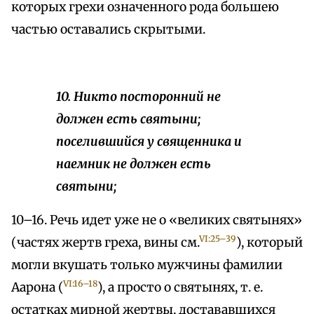
которых грехи означенного рода большею
частью оставались скрытыми.
10. Никто посторонний не
должен есть святыни;
поселившийся у священника и
наемник не должен есть
святыни;
10–16. Речь идет уже не о «великих святынях»
VI:25–39
(частях жертв греха, вины см.
), который
могли вкушать только мужчины фамилии
VI:16–18
Аарона (
), а просто о святынях, т. е.
остатках мирной жертвы, достававшихся