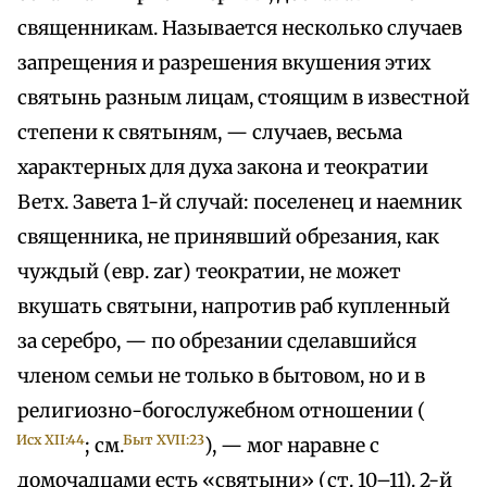
священникам. Называется несколько случаев
запрещения и разрешения вкушения этих
святынь разным лицам, стоящим в известной
степени к святыням, — случаев, весьма
характерных для духа закона и теократии
Ветх. Завета 1-й случай: поселенец и наемник
священника, не принявший обрезания, как
чуждый (евр. zar) теократии, не может
вкушать святыни, напротив раб купленный
за серебро, — по обрезании сделавшийся
членом семьи не только в бытовом, но и в
религиозно-богослужебном отношении (
Исх XII:44
Быт XVII:23
; см.
), — мог наравне с
домочадцами есть «святыни» (ст. 10–11). 2-й