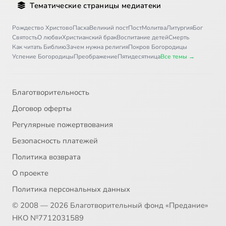
Тематические страницы медиатеки
Рождество Христово
Пасха
Великий пост
Пост
Молитва
Литургия
Бог
Святость
О любви
Христианский брак
Воспитание детей
Смерть
Как читать Библию
Зачем нужна религия
Покров Богородицы
Успение Богородицы
Преображение
Пятидесятница
Все темы →
Благотворительность
Договор оферты
Регулярные пожертвования
Безопасность платежей
Политика возврата
О проекте
Политика персональных данных
© 2008 — 2026 Благотворительный фонд «Предание»
НКО №7712031589