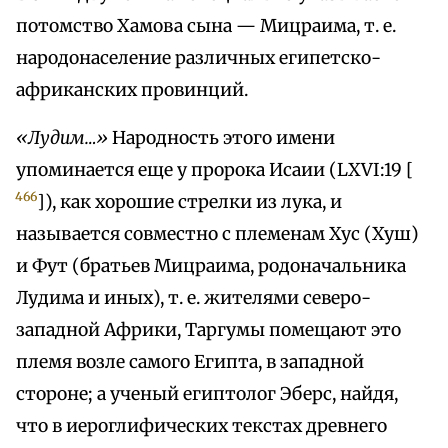
потомство Хамова сына — Мицраима, т. е.
народонаселение различных египетско-
африканских провинций.
«Лудим…»
Народность этого имени
упоминается еще у пророка Исаии (LXVI:19 [
466
]), как хорошие стрелки из лука, и
называется совместно с племенам Хус (Хуш)
и Фут (братьев Мицраима, родоначальника
Лудима и иных), т. е. жителями северо-
западной Африки, Таргумы помещают это
племя возле самого Египта, в западной
стороне; а ученый египтолог Эберс, найдя,
что в иероглифических текстах древнего