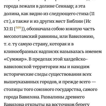
города лежали в долине Сеннаар; а эта
долина, как видно из следующего стиха (11
ст.), а также и из других мест Библии (Ис
509
XI:11 [
]), обозначала собою южную часть
месопотамский равнины, или Вавилонию,
т. е. ту самую страну, которая и в
клинообразных надписях называлась именем
«Суммир». В пределах этой халдейско-
вавилонской территории мы и находим
исторические следы существования всех
вышеуказанных городов, и прежде всего —
столицы того союзного государства, самого
города Вавилона. Развалины древнего
Вавилона открыты на восточном берегу