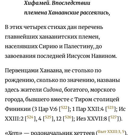
Хифамей. Впоследствии
племена Ханаанские рассеялись,
В этих четырех стихах дан перечень
главнейших ханаанитских племен,
населявших Сирию и Палестину, до
завоевания последней Иисусом Навином.
Первенцами Ханаана, не столько по
рождению, сколько по значению, названы
здесь жители
Сидона
, богатого, морского
города, бывшего вместе с Тиром столицей
522
523
Финикии (3 Цар V:6 [
]; 1 Пар XXII:4 [
]; Ис
524
525
526
527
XXIII:2 [
], 4 [
], 12 [
]; Иез XXVII:8 [
]).
Быт XXIII:3, 5
«Xeт»
— родоначальник хеттеев (
),