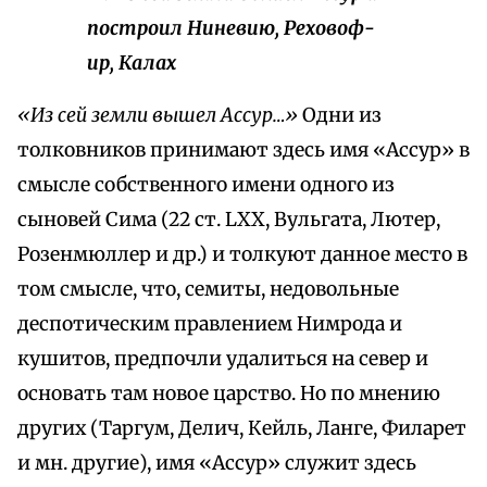
построил Ниневию, Реховоф-
ир, Калах
«Из сей земли вышел Ассур…»
Одни из
толковников принимают здесь имя «Ассур» в
смысле собственного имени одного из
сыновей Сима (22 ст. LXX, Вульгата, Лютер,
Розенмюллер и др.) и толкуют данное место в
том смысле, что, семиты, недовольные
деспотическим правлением Нимрода и
кушитов, предпочли удалиться на север и
основать там новое царство. Но по мнению
других (Таргум, Делич, Кейль, Ланге, Филарет
и мн. другие), имя «Ассур» служит здесь