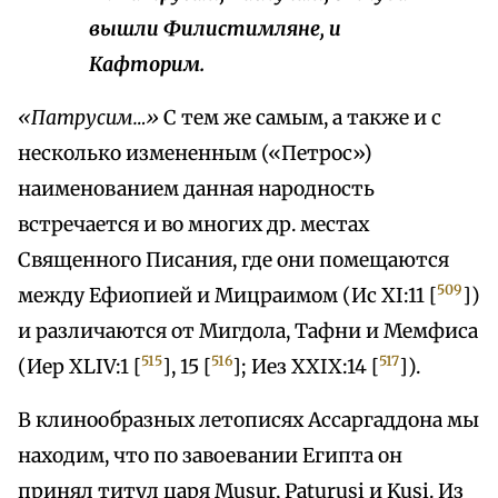
вышли Филистимляне, и
Кафторим.
«Патрусим…»
С тем же самым, а также и с
несколько измененным («Петрос»)
наименованием данная народность
встречается и во многих др. местах
Священного Писания, где они помещаются
509
между Ефиопией и Мицраимом (Ис XI:11 [
])
и различаются от Мигдола, Тафни и Мемфиса
515
516
517
(Иер XLIV:1 [
], 15 [
]; Иез XXIX:14 [
]).
В клинообразных летописях Ассаргаддона мы
находим, что по завоевании Египта он
принял титул царя Musur, Paturusi и Kusi. Из