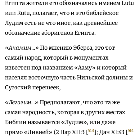
Египта жители его обозначались именем Lutu
или Rutu, полагает, что и это библейское
Лудим есть не что иное, как древнейшее
обозначение аборигенов Египта.
«Анамим…»
По мнению Эберса, это тот
самый народ, который в монументах
известен под названием «Ааму» и который
населял восточную часть Нильской долины и
Суэзский перешеек,
«Легавим…»
Предполагают, что это та же
самая народность, которая в других местах
Библии называется «Лудим», или даже
513
514
прямо «Ливией» (2 Пар XII:3 [
]; Дан XI:43 [