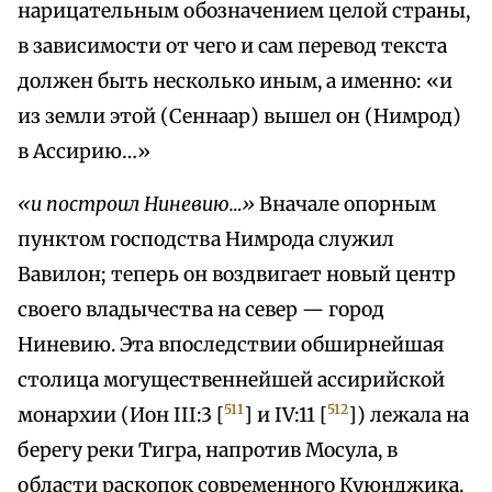
нарицательным обозначением целой страны,
в зависимости от чего и сам перевод текста
должен быть несколько иным, а именно: «и
из земли этой (Сеннаар) вышел он (Нимрод)
в Ассирию…»
«и построил Ниневию…»
Вначале опорным
пунктом господства Нимрода служил
Вавилон; теперь он воздвигает новый центр
своего владычества на север — город
Ниневию. Эта впоследствии обширнейшая
столица могущественнейшей ассирийской
511
512
монархии (Ион III:3 [
] и IV:11 [
]) лежала на
берегу реки Тигра, напротив Мосула, в
области раскопок современного Куюнджика.