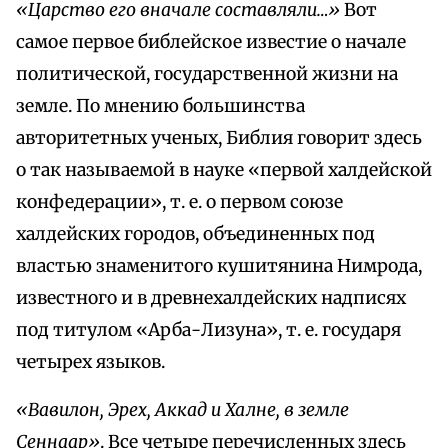
«Царство его вначале составляли…»
Вот
самое первое библейское известие о начале
политической, государственной жизни на
земле. По мнению большинства
авторитетных ученых, Библия говорит здесь
о так называемой в науке «первой халдейской
конфедерации», т. е. о первом союзе
халдейских городов, объединенных под
властью знаменитого кушитянина Нимрода,
известного и в древнехалдейских надписях
под титулом «Арба-Лизуна», т. е. государя
четырех языков.
«Вавилон, Эрех, Аккад и Халне, в земле
Сеннаар»
. Все четыре перечисленных здесь