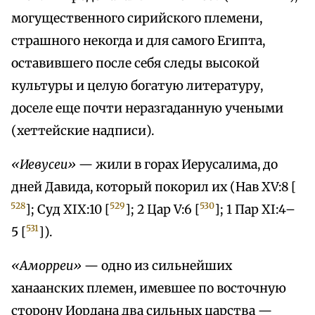
могущественного сирийского племени,
страшного некогда и для самого Египта,
оставившего после себя следы высокой
культуры и целую богатую литературу,
доселе еще почти неразгаданную учеными
(хеттейские надписи).
«Иевусеи»
— жили в горах Иерусалима, до
дней Давида, который покорил их (Нав XV:8 [
528
529
530
]; Суд XIX:10 [
]; 2 Цар V:6 [
]; 1 Пар XI:4–
531
5 [
]).
«Aмoppeи»
— одно из сильнейших
ханаанских племен, имевшее по восточную
сторону Иордана два сильных царства —