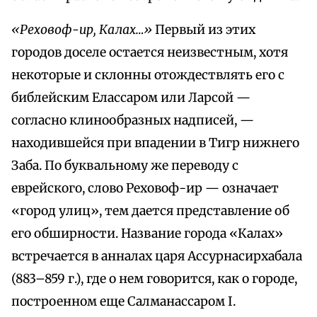
«Реховоф-ир, Калах…»
Первый из этих
городов доселе остается неизвестным, хотя
некоторые и склонны отождествлять его с
библейским Елассаром или Ларсой —
согласно клинообразных надписей, —
находившейся при впадении в Тигр нижнего
Заба. По буквальному же переводу с
еврейского, слово Реховоф-ир — означает
«город улиц», тем дается представление об
его обширности. Название города «Калах»
встречается в анналах царя Ассурнасирхабала
(883–859 г.), где о нем говорится, как о городе,
построенном еще Салманассаром I.