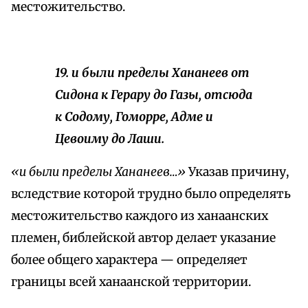
местожительство.
19. и были пределы Хананеев от
Сидона к Герару до Газы, отсюда
к Содому, Гоморре, Адме и
Цевоиму до Лаши.
«и были пределы Хананеев…»
Указав причину,
вследствие которой трудно было определять
местожительство каждого из ханаанских
племен, библейской автор делает указание
более общего характера — определяет
границы всей ханаанской территории.