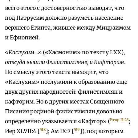
всего этого с достоверностью выводят, что
под Патрусим должно разуметь население
верхнего Египта, жившее между Мицраимом
и Ефиопией.
«Каслухим…»
(«Хасмоним» по тексту LXX),
откуда вышли Филистимляне, и Кафторим
.
По смыслу этого текста выходит, что
«Каслухим» послужили к образованию еще
двух других народностей: филистимлян и
кафторим. Но в других местах Священного
Писания родиной филистимлян довольно
Втор II:23
определенно указывается «Кафтор» (
;
518
519
Иер XLVII:4 [
]; Ам IX:7 [
]), под которым