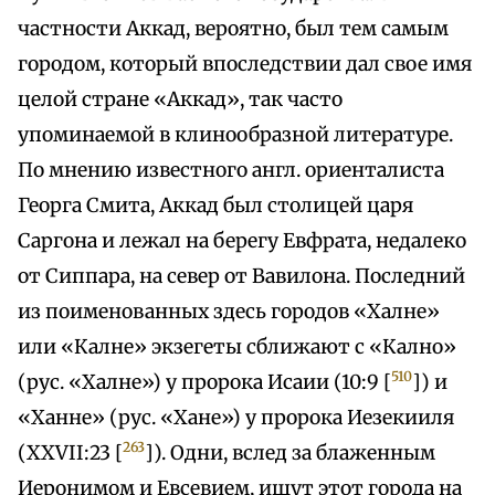
частности Аккад, вероятно, был тем самым
городом, который впоследствии дал свое имя
целой стране «Аккад», так часто
упоминаемой в клинообразной литературе.
По мнению известного англ. ориенталиста
Георга Смита, Аккад был столицей царя
Саргона и лежал на берегу Евфрата, недалеко
от Сиппара, на север от Вавилона. Последний
из поименованных здесь городов «Халне»
или «Калне» экзегеты сближают с «Кално»
510
(рус. «Халне») у пророка Исаии (10:9 [
]) и
«Ханне» (рус. «Хане») у пророка Иезекииля
263
(XXVII:23 [
]). Одни, вслед за блаженным
Иеронимом и Евсевием, ищут этот города на