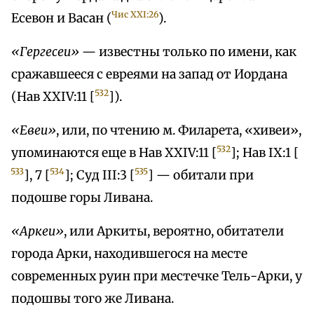
Чис XXI:26
Есевон и Васан (
).
«Гepгесеи»
— известны только по имени, как
сражавшееся с евреями на запад от Иордана
532
(Нав XXIV:11 [
]).
«Евеи»
, или, по чтению м. Филарета, «хивеи»,
532
упоминаются еще в Нав XXIV:11 [
]; Нав IX:1 [
533
534
535
], 7 [
]; Суд III:3 [
] — обитали при
подошве горы Ливана.
«Аркеи»
, или Аркиты, вероятно, обитатели
города Арки, находившегося на месте
современных руин при местечке Тель-Арки, у
подошвы того же Ливана.