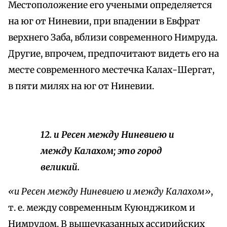
Местоположение его учеными определяется
на юг от Ниневии, при впадении в Евфрат
верхнего Заба, вблизи современного Нимруда.
Другие, впрочем, предпочитают видеть его на
месте современного местечка Калах-Шергат,
в пяти милях на юг от Ниневии.
12. и Ресен между Ниневиею и
между Калахом; это город
великий.
«и Ресен между Ниневиею и между Калахом»
,
т. е. между современным Куюнджиком и
Нимрудом. В вышеуказанных ассирийских