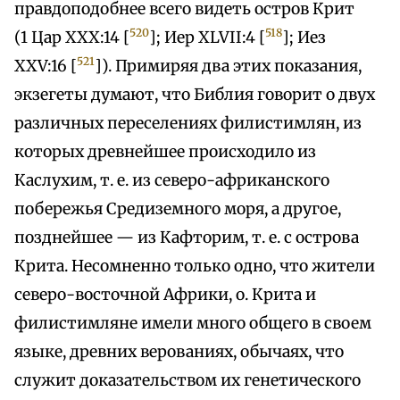
правдоподобнее всего видеть остров Крит
520
518
(1 Цар XXX:14 [
]; Иер XLVII:4 [
]; Иез
521
XXV:16 [
]). Примиряя два этих показания,
экзегеты думают, что Библия говорит о двух
различных переселениях филистимлян, из
которых древнейшее происходило из
Каслухим, т. е. из северо-африканского
побережья Средиземного моря, а другое,
позднейшее — из Кафторим, т. е. с острова
Крита. Несомненно только одно, что жители
северо-восточной Африки, о. Крита и
филистимляне имели много общего в своем
языке, древних верованиях, обычаях, что
служит доказательством их генетического