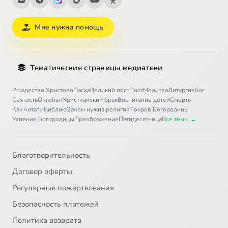
Мне нужна помощь
Тематические страницы медиатеки
Рождество Христово
Пасха
Великий пост
Пост
Молитва
Литургия
Бог
Святость
О любви
Христианский брак
Воспитание детей
Смерть
Как читать Библию
Зачем нужна религия
Покров Богородицы
Успение Богородицы
Преображение
Пятидесятница
Все темы →
Благотворительность
Договор оферты
Регулярные пожертвования
Безопасность платежей
Политика возврата