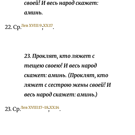
своей! И весь народ скажет:
аминь.
Лев XVIII:9
XX:17
22. Ср.
;
.
23. Проклят, кто ляжет с
тещею своею! И весь народ
скажет: аминь. (Проклят, кто
ляжет с сестрою жены своей! И
весь народ скажет: аминь.)
Лев XVIII:17–18
XX:14
23. Ср.
;
.