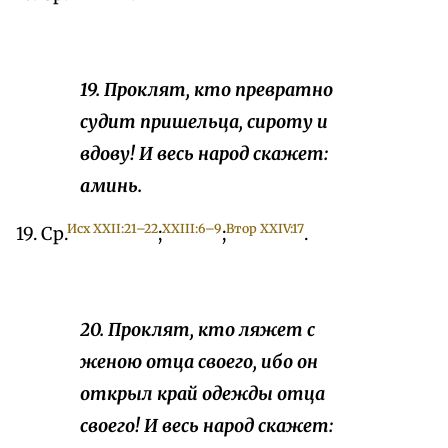
19. Проклят, кто превратно
судит пришельца, сироту и
вдову! И весь народ скажет:
аминь.
Исх XXII:21–22
XXIII:6–9
Втор XXIV:17
19. Ср.
;
;
.
20. Проклят, кто ляжет с
женою отца своего, ибо он
открыл край одежды отца
своего! И весь народ скажет: