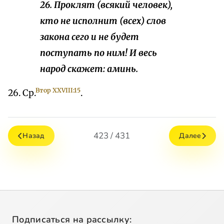
26. Проклят (всякий человек),
кто не исполнит (всех) слов
закона сего и не будет
поступать по ним! И весь
народ скажет: аминь.
Втор XXVIII:15
26. Ср.
.
423 / 431
Назад
Далее
Подписаться на рассылку: