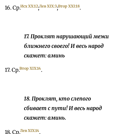
Исх ХX:12
Лев ХIX:3
Втор XXI:18
16. Ср.
;
;
.
17. Проклят нарушающий межи
ближнего своего! И весь народ
скажет: аминь
Втор ХIХ:14
17. Ср.
.
18. Проклят, кто слепого
сбивает с пути! И весь народ
скажет: аминь.
Лев XIX:14
18. Ср.
.