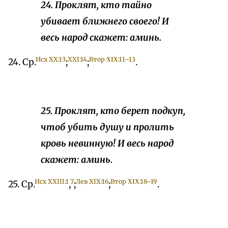
24. Проклят, кто тайно
убивает ближнего своего! И
весь народ скажет: аминь.
Исх ХX:13
XXI:14
Втор ΧΙΧ:11–13
24. Ср.
;
;
.
25. Проклят, кто берет подкуп,
чтоб убить душу и пролить
кровь невинную! И весь народ
скажет: аминь.
Исх XXIII:1
7
Лев ХIX:16
Втор ΧΙΧ:18–19
25. Ср.
,
;
;
.