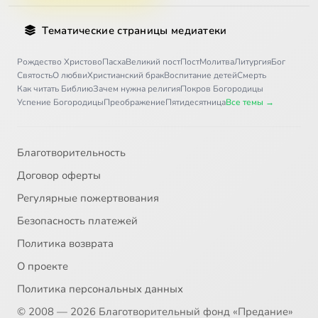
Тематические страницы медиатеки
Рождество Христово
Пасха
Великий пост
Пост
Молитва
Литургия
Бог
Святость
О любви
Христианский брак
Воспитание детей
Смерть
Как читать Библию
Зачем нужна религия
Покров Богородицы
Успение Богородицы
Преображение
Пятидесятница
Все темы →
Благотворительность
Договор оферты
Регулярные пожертвования
Безопасность платежей
Политика возврата
О проекте
Политика персональных данных
© 2008 — 2026 Благотворительный фонд «Предание»