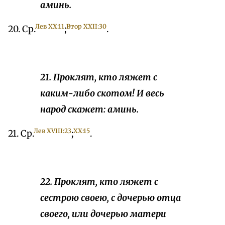
аминь.
Лев ХX:11
Втор XXII:30
20. Ср.
;
.
21. Проклят, кто ляжет с
каким-либо скотом! И весь
народ скажет: аминь.
Лев ХVIII:23
XX:15
21. Ср.
;
.
22. Проклят, кто ляжет с
сестрою своею, с дочерью отца
своего, или дочерью матери