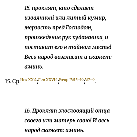
15. проклят, кто сделает
изваянный или литый кумир,
мерзость пред Господом,
произведение рук художника, и
поставит его в тайном месте!
Весь народ возгласит и скажет:
аминь.
Исх XX:4
Лев XXVI:1
Втор IV:15–19
V:7–9
15. Ср.
;
;
;
.
16. Проклят злословящий отца
своего или матерь свою! И весь
народ скажет: аминь.