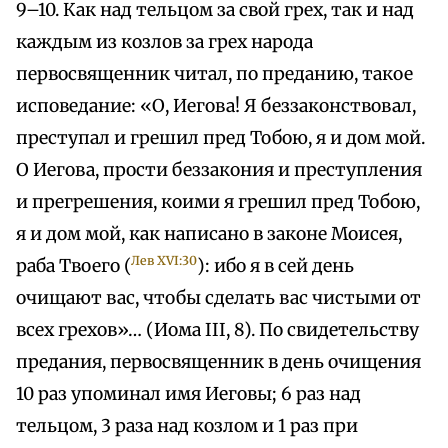
9–10. Как над тельцом за свой грех, так и над
каждым из козлов за грех народа
первосвященник читал, по преданию, такое
исповедание: «О, Иегова! Я беззаконствовал,
преступал и грешил пред Тобою, я и дом мой.
О Иегова, прости беззакония и преступления
и прегрешения, коими я грешил пред Тобою,
я и дом мой, как написано в законе Моисея,
Лев XVI:30
раба Твоего (
): ибо я в сей день
очищают вас, чтобы сделать вас чистыми от
всех грехов»… (Иома III, 8). По свидетельству
предания, первосвященник в день очищения
10 раз упоминал имя Иеговы; 6 раз над
тельцом, 3 раза над козлом и 1 раз при