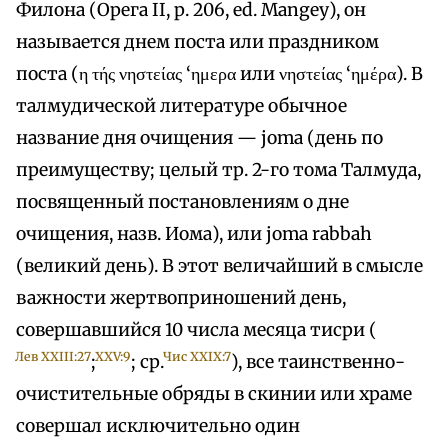
Филона (Орега II, р. 206, ed. Mangey), он
называется днем поста или праздником
поста (η τής νηστείας ‘ημερα или νηστείας ‘ημέρα). В
талмудической литературе обычное
название дня очищения — joma (день по
преимуществу; целый тр. 2-го тома Талмуда,
посвященный постановлениям о дне
очищения, назв. Иома), или joma rabbah
(великий день). В этот величайший в смысле
важности жертвоприношений день,
совершавшийся 10 числа месяца тисри (
Лев XXIII:27
XXV:9
Чис XXIX:7
;
; ср.
), все таинственно-
очистительные обряды в скинии или храме
совершал исключительно один