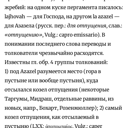
жребий: на одном куске пергамента писалось:
lajhovah — для Господа, на другом la azazel —
для Азазела (русск. пер.:
для отпущения
, слав.:
«отпущению»
, Vulg.: capro emissario). В
понимании последнего слова переводы и
толкователи чрезвычайно расходятся.
Известны гл. обр. 4 группы толкований:
1) под Azazel разумеется место (гора в
пустыне или вообще пустыня), куда
отсылался козел отпущения (некоторые
Таргумы, Мидраш, отдельные раввины, из
новых, напр., Бохарт, Розенмюллер); 2) самый
козел отпущения, как отсылаемый в
пустыню (LXX: άποπομπαίος, Vulg.: сареr