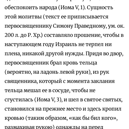
обеспокоить народа (Иома V, 1). Сущность
этой молитвы (текст ее приписывается
первосвященнику Симону Праведному, ум. ок.
200 л. до Р. Хр.) составляло прошение, чтобы в
наступающем году Израиль не терпел ни
плена, никакой другой нужды. Придя во двор,
первосвященник брал кровь тельца
(вероятно, на ладонь левой руки), из рук
священника, который с момента заклания
тельца мешал ее в сосуде, чтобы не
сгустилась (Иома V, 3), и шел в святое святых,
становился на прежнее место и здесь кропил
кровью (таким образом, «как бы бил кого»,
размахивая рукою) однажды на перед