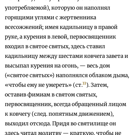
употребляемой), которую он наполнял
горящими углями с жертвенника
всесожжений; имея кадильницу в правой
руке, а курения в левой, первосвященник
входил в святое святых, здесь ставил
кадильницу между шестами ковчега завета и
высыпал курения на огонь, — весь дом
(«святое святых») наполнялся облаком дыма,
33
«чтобы ему не умереть» (ст.
). Затем,
оставив фимиам в святом святых,
первосвященник, всегда обращенный лицом
к ковчегу (след. попятным движением),
выходил отсюда. Придя во святилище он
здесь читал молитву — краткую, чтобы не