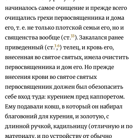
начиналось самое очищение и прежде всего
очищались грехи первосвященника и дома
его, т. е. не только плотской семьи его, но и
33
священства вообще (ст.
). Закалался ранее
3
6
приведенный (ст.
,
) телец, и кровь его,
внесенная во святое святых, имела очистить
первосвященника и дом его. Но прежде
внесения крови во святое святых
первосвященник должен был обезопасить
себе вход туда: курением пред каппоретом.
Ему подавали ковш, в который он набирал
благовоний для курения, и золотую, с
длинной ручкой, кадильницу (отличную и по
материалу, и по устройству от обычно