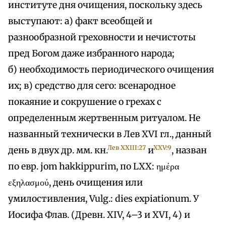
институте дня очищения, поскольку здесь
выступают: а) факт всеобщей и
разнообразной греховности и нечистоты
пред Богом даже избранного народа;
б) необходимость периодического очищения
их; в) средство для сего: всенародное
покаяние и сокрушение о грехах с
определенным жертвенным ритуалом. Не
названный технически в Лев XVI гл., данный
Лев XXIII:27
XXV:9
день в двух др. мм. кн.
и
, назван
по евр. jom hakkippurim, по LXX: ημέρα
εξηλασμού, день очищения или
умилостивления, Vulg.: dies expiationum. У
Иосифа Флав. (Древн. XIV, 4–3 и XVI, 4) и