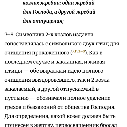
козлах жребии: один жребий
для Господа, а другой жребий
для отпущения;
7–8. Символика 2-х козлов издавна
сопоставлялась с символикою двух птиц для
XIV:1–8
очищения прокаженного (
). Как в
последнем случае и закланная, и живая
птицы — обе выражали идею полного
очищения выздоровевшего, так и 2 козла —
закалаемый, а другой отпускаемый в
пустыню — обозначали полное удаление
грехов и беззаконий от общества Господня.
Для определения, какой козел должен быть
принесен в жертву, первосвященник бросал