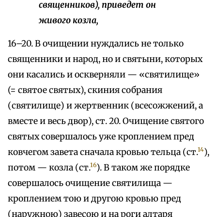
священников), приведет он
живого козла,
16–20. В очищении нуждались не только
священники и народ, но и святыни, которых
они касались и оскверняли — «святилище»
(= святое святых), скиния собрания
(святилище) и жертвенник (всесожжений, а
вместе и весь двор), ст. 20. Очищение святого
святых совершалось уже кроплением пред
14
ковчегом завета сначала кровью тельца (ст.
),
16
потом — козла (ст.
). В таком же порядке
совершалось очищение святилища —
кроплением тою и другою кровью пред
(наружною) завесою и на роги алтаря