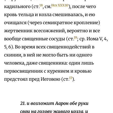
18
Исх XXX:10
кадильного (ст.
, см.
), после чего
кровь тельца и козла смешивалась, и ею
очищался (через семикратное кропление)
жертвенник всесожжений, вероятно и все
19
вообще священные сосуды (ст.
; ср. Иома V, 4,
5, 6). Во время всех священнодействий в
скинии, в ней не могло быть ни одного
человека, даже священника: один лишь
первосвященник с курением и кровью
17
предстоял пред Иеговою (ст.
).
21. и возложит Аарон обе руки
свои на голову живого козла, и