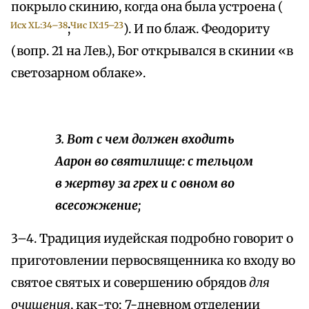
покрыло скинию, когда она была устроена (
Исх XL:34–38
Чис IX:15–23
;
). И по блаж. Феодориту
(вопр. 21 на Лев.), Бог открывался в скинии «в
светозарном облаке».
3. Вот с чем должен входить
Аарон во святилище: с тельцом
в жертву за грех и с овном во
всесожжение;
3–4. Традиция иудейская подробно говорит о
приготовлении первосвященника ко входу во
святое святых и совершению обрядов
для
очищения
, как-то: 7-дневном отделении