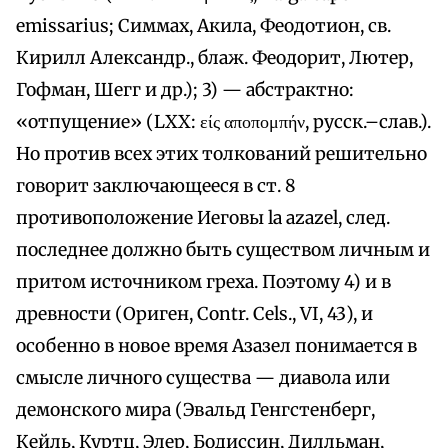
emissarius; Симмах, Акила, Феодотион, св.
Кирилл Александр., блаж. Феодорит, Лютер,
Гофман, Шегг и др.); 3) — абстрактно:
«отпущение» (LXX: είς αποπομπήν, русск.–слав.).
Но против всех этих толкований решительно
говорит заключающееся в ст. 8
противоположение Иеговы la azazel, след.
последнее должно быть существом личным и
притом источником греха. Поэтому 4) и в
древности (Ориген, Contr. Cels., VI, 43), и
особенно в новое время Азазел понимается в
смысле личного существа — диавола или
демонского мира (Эвальд Генгстенберг,
Кейль, Куртц, Элер, Бодиссин, Дилльман,