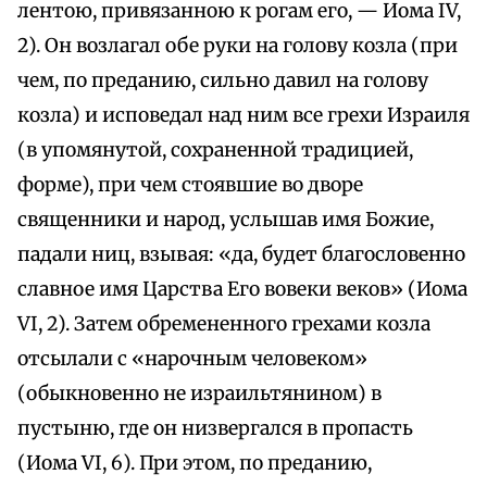
лентою, привязанною к рогам его, — Иома IV,
2). Он возлагал обе руки на голову козла (при
чем, по преданию, сильно давил на голову
козла) и исповедал над ним все грехи Израиля
(в упомянутой, сохраненной традицией,
форме), при чем стоявшие во дворе
священники и народ, услышав имя Божие,
падали ниц, взывая: «да, будет благословенно
славное имя Царства Его вовеки веков» (Иома
VI, 2). Затем обремененного грехами козла
отсылали с «нарочным человеком»
(обыкновенно не израильтянином) в
пустыню, где он низвергался в пропасть
(Иома VI, 6). При этом, по преданию,