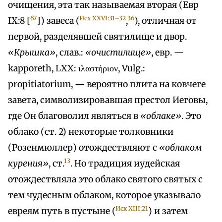
очищения, эта так называемая вторая (Евр
67
Исх XXVI:31–32
36
IX:8 [
]) завеса (
,
), отличная от
первой, разделявшей святилище и двор.
«Крышка»
, слав.:
«очистилище»
, евр. —
kapporeth, LXX: ιλαστήριον, Vulg.:
propitiatorium, — вероятно плита на ковчеге
завета, символизировавшая престол Иеговы,
где Он благоволил являться в
«облаке»
. Это
облако (ст. 2) некоторые толковники
(Розенмюллер) отождествляют с
«облаком
13
курения»
, ст.
. Но традиция иудейская
отождествляла это облако святого святых с
тем чудесным облаком, которое указывало
Исх XIII:21
евреям путь в пустыне (
) и затем