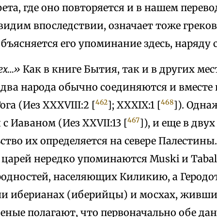
ета, где оно повторяется и в нашем перевод
видим впоследствии, означает тоже греков
объясняется его упоминание здесь, наряду 
ех…»
Как в книге Бытия, так и в других ме
 два народа обычно соединяются и вместе
462
468
га (Иез XXXVIII:2 [
]; XXXIX:1 [
]). Одна
467
с Иаваном (Иез XXVII:13 [
]), и еще в дву
тво их определяется на севере Палестины.
царей нередко упоминаются Muski и Tabal 
родностей, населяющих Киликию, а Геродот
ли иберианах (иберийцы) и мосхах, живших
ченые полагают, что первоначально обе да