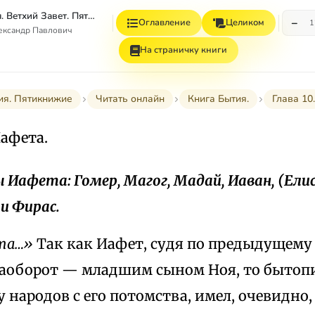
Толковая Библия. Ветхий Завет. Пятикнижие.
−
Оглавление
Целиком
1
ександр Павлович
На страничку книги
ия. Пятикнижие
Читать онлайн
Книга Бытия.
Глава 10.
афета.
ы Иафета: Гомер, Магог, Мадай, Иаван, (Елис
и Фирас.
та…»
Так как Иафет, судя по предыдущему 
наоборот — младшим сыном Ноя, то бытопи
 народов с его потомства, имел, очевидно,