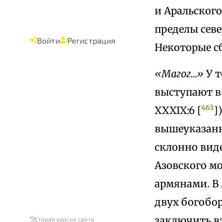
и Аральского
пределы сев
Войти
Регистрация
Некоторые с
«Магог…»
У т
выступают в 
463
XXXIX:6 [
]
вышеуказанн
склонно виде
Азовского мо
армянами. В
двух богобо
заключить в
Старая версия сайта