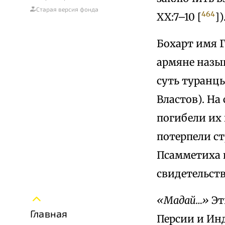
Старая версия фонда
464
XX:7–10 [
])
Бохарт имя Г
армяне назыв
суть туранц
Властов). На
погибели их 
потерпели с
Псамметиха 
свидетельству
«Мадай…»
Эт
Главная
Персии и Ин