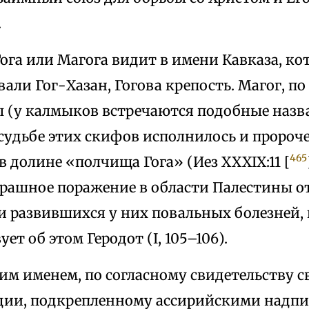
.
ога или Магога видит в имени Кавказа, к
али Гог-Хазан, Гогова крепость. Магог, по
ы (у калмыков встречаются подобные наз
 судьбе этих скифов исполнилось и пророч
465
в долине «полчища Гога» (Иез XXXIX:11 [
трашное поражение в области Палестины о
и развившихся у них повальных болезней, 
ет об этом Геродот (I, 105–106).
им именем, по согласному свидетельству 
дии, подкрепленному ассирийскими надпи