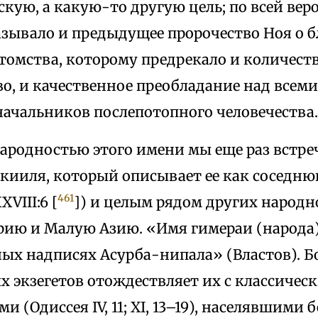
кую, а какую-то другую цель; по всей вер
азывало и предыдущее пророчество Ноя о б
томства, которому предрекало и количест
о, и качественное преобладание над всем
начальников послепотопного человечества.
ародностью этого имени мы еще раз встре
екииля, который описывает ее как соседню
461
VIII:6 [
]) и целым рядом других народн
рию и Малую Азию. «Имя гимераи (народа)
ных надписях Асурба-нипала» (Властов). 
х экзегетов отождествляет их с классичес
 (Одиссея IV, 11; XI, 13–19), населявшими 