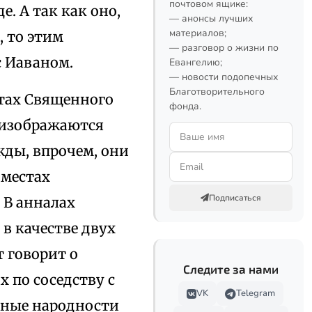
почтовом ящике:
е. А так как оно,
— анонсы лучших
материалов;
, то этим
— разговор о жизни по
с Иаваном.
Евангелию;
— новости подопечных
Благотворительного
стах Священного
фонда.
 изображаются
жды, впрочем, они
х местах
Подписаться
 В анналах
в качестве двух
 говорит о
Следите за нами
 по соседству с
VK
Telegram
нные народности