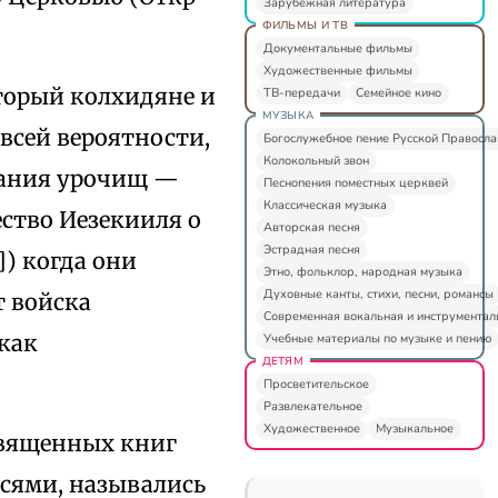
Зарубежная литература
ФИЛЬМЫ И ТВ
Документальные фильмы
Художественные фильмы
оторый колхидяне и
ТВ-передачи
Семейное кино
МУЗЫКА
 всей вероятности,
Богослужебное пение Русской Правосл
Колокольный звон
вания урочищ —
Песнопения поместных церквей
Классическая музыка
ество Иезекииля о
Авторская песня
Эстрадная песня
]) когда они
Этно, фольклор, народная музыка
Духовные канты, стихи, песни, романсы
т войска
Современная вокальная и инструментал
как
Учебные материалы по музыке и пению
ДЕТЯМ
Просветительское
Развлекательное
Художественное
Музыкальное
священных книг
сями, назывались