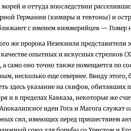
 морей и оттуда впоследствии расселивших
ерной Германии (кимвры и тевтоны) и ост
ближают с именем киммерийцев — Гомер 
ого же пророка Иезекииля представители 
качестве опытных и искусных стрелков (XX
), а само оно точно также помещается по со
ым, несколько еще севернее. Ввиду этого,
ть здесь указание на скифов, обитавших п
ря и в пределах Кавказа, некоторые же сч
 Апокалипсисе идеи Гога и Магога служат 
рных сил, имеющих перед пришествием ан
заимный союз для борьбы со Христом и Ег