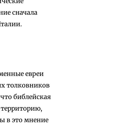
ические
ние сначала
талии.
еменные евреи
их толковников
 что библейская
 территорию,
ы в это мнение