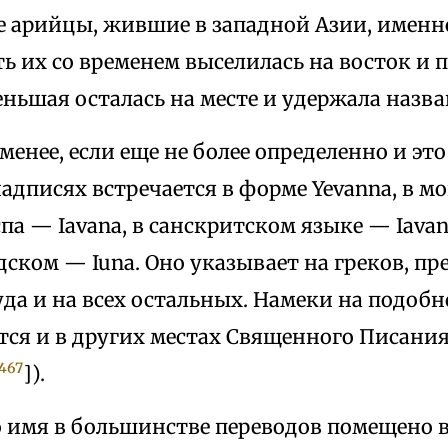
 арийцы, жившие в западной Азии, именн
ь их со временем выселилась на восток и 
еньшая осталась на месте и удержала назв
менее, если еще не более определенно и это
адписях встречается в форме Yevanna, в м
па — Iavana, в санскритском языке — Iavan
ском — Iuna. Оно указывает на греков, пре
уда и на всех остальных. Намеки на подоб
ся и в других местах Священного Писания (
467
]).
 имя в большинстве переводов помещено в