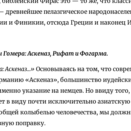
 библейский Фирас это — то же, что класс
 древнейшее пелазгическое народонаселе
ии и Финикии, отсюда Греции и наконец И
ы Гомера: Аскеназ, Рифат и Фогарма.
: Аскеназ…»
Основываясь на том, что совр
рманию «Аскеназ», большинство иудейск
именно указание на немцев. Но ввиду того,
ет в виду почти исключительно азиатскую
бщей колыбелью человечества, мы должн
зную поправку.