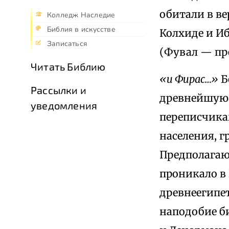
обитали в ве
Колледж Наследие
Библия в искусстве
Колхиде и И
Записаться
(Фувал — пр
Читать Библию
«и Фирас…»
Б
Рассылки и
древнейшую,
уведомления
переписчика
населения, г
Предполагаю
проникало в 
древнеегипе
наподобие б