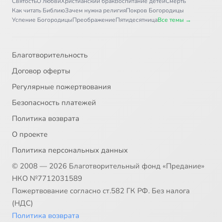
Святость
О любви
Христианский брак
Воспитание детей
Смерть
Как читать Библию
Зачем нужна религия
Покров Богородицы
Успение Богородицы
Преображение
Пятидесятница
Все темы →
Благотворительность
Договор оферты
Регулярные пожертвования
Безопасность платежей
Политика возврата
О проекте
Политика персональных данных
© 2008 — 2026 Благотворительный фонд «Предание»
НКО №7712031589
Пожертвование согласно ст.582 ГК РФ. Без налога
(НДС)
Политика возврата