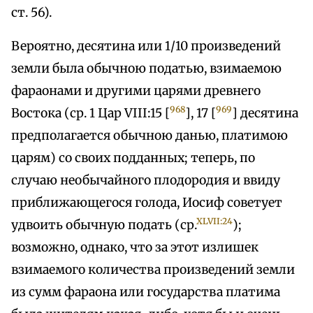
ст. 56).
Вероятно, десятина или 1/10 произведений
земли была обычною податью, взимаемою
фараонами и другими царями древнего
968
969
Востока (ср. 1 Цар VIII:15 [
], 17 [
] десятина
предполагается обычною данью, платимою
царям) со своих подданных; теперь, по
случаю необычайного плодородия и ввиду
приближающегося голода, Иосиф советует
XLVII:24
удвоить обычную подать (ср.
);
возможно, однако, что за этот излишек
взимаемого количества произведений земли
из сумм фараона или государства платима