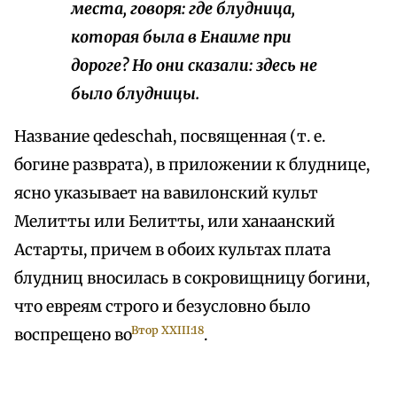
места, говоря: где блудница,
которая была
в Енаиме при
дороге? Но они сказали: здесь не
было блудницы.
Название qedeschah, посвященная (т. е.
богине разврата), в приложении к блуднице,
ясно указывает на вавилонский культ
Мелитты или Белитты, или ханаанский
Астарты, причем в обоих культах плата
блудниц вносилась в сокровищницу богини,
что евреям строго и безусловно было
Втор XXIII:18
воспрещено во
.