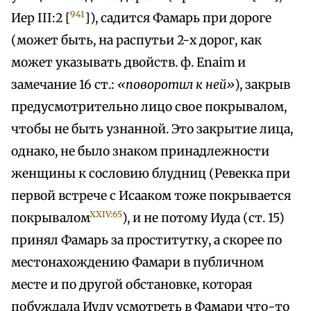
941
Иер III:2 [
]), садится Фамарь при дороге
(может быть, на распутьи 2-х дорог, как
может указывать двойств. ф. Enaim и
замечание 16 ст.:
«поворотил к ней»
), закрыв
предусмотрительно лицо свое покрывалом,
чтобы не быть узнанной. Это закрытие лица,
однако, не было знаком принадлежности
женщины к сословию блудниц (Ревекка при
первой встрече с Исааком тоже покрывается
XXIV:65
покрывалом
), и не потому Иуда (ст. 15)
принял Фамарь за проститутку, а скорее по
местонахождению Фамари в публичном
месте и по другой обстановке, которая
побуждала Иуду усмотреть в Фамари что-то