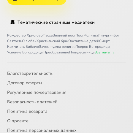
Тематические страницы медиатеки
Рождество Христово
Пасха
Великий пост
Пост
Молитва
Литургия
Бог
Святость
О любви
Христианский брак
Воспитание детей
Смерть
Как читать Библию
Зачем нужна религия
Покров Богородицы
Успение Богородицы
Преображение
Пятидесятница
Все темы →
Благотворительность
Договор оферты
Регулярные пожертвования
Безопасность платежей
Политика возврата
О проекте
Политика персональных данных