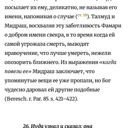
посылает их ему, деликатно, не называя его
ст. 18
имени, напоминая о случае (
). Талмуд и
Мидраш, восхваляя эту заботливость Фамари
о добром имени свекра, в то время когда ей
самой угрожала смерть, выводят
нравоучение, что лучше умереть, нежели
опозорить ближнего. Из выражения
«когда
повели ее»
Мидраш заключает, что
упомянутые вещи ее уже пропали, но Бог
чудесно даровал ей другие подобные
(Beresch. r. Par. 85. s. 421–422).
26. Иуда узнал и сказал: она