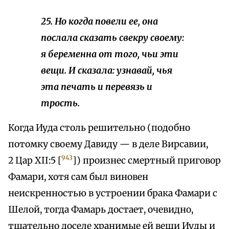
25. Но когда повели ее, она
послала сказать свекру своему:
я беременна от того, чьи эти
вещи. И сказала: узнавай, чья
эта печать и перевязь и
трость.
Когда Иуда столь решительно (подобно
потомку своему Давиду — в деле Вирсавии,
943
2 Цар XII:5 [
]) произнес смертный приговор
Фамари, хотя сам был виновен
неискренностью в устроении брака Фамари с
Шелой, тогда Фамарь достает, очевидно,
тщательно доселе хранимые ей вещи Иуды и