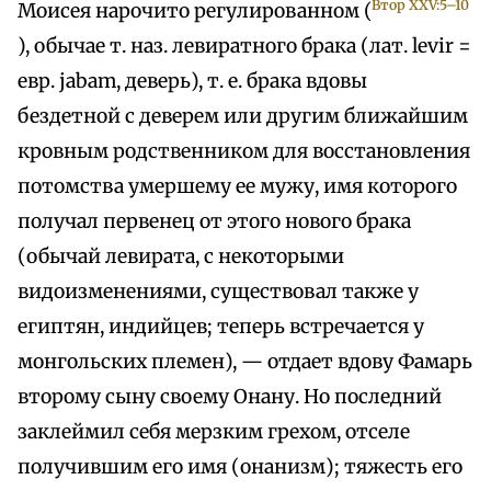
Втор XXV:5–10
Моисея нарочито регулированном (
), обычае т. наз. левиратного брака (лат. levir =
евр. jabam, деверь), т. е. брака вдовы
бездетной с деверем или другим ближайшим
кровным родственником для восстановления
потомства умершему ее мужу, имя которого
получал первенец от этого нового брака
(обычай левирата, с некоторыми
видоизменениями, существовал также у
египтян, индийцев; теперь встречается у
монгольских племен), — отдает вдову Фамарь
второму сыну своему Онану. Но последний
заклеймил себя мерзким грехом, отселе
получившим его имя (онанизм); тяжесть его