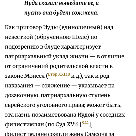
Иуда сказал: выведите ее, и
пусть она будет сожжена.
Как приговор Иуды (единоличный) над
невесткой (обрученною Шеле) по
подозрению в блуде характеризует
патриархальный уклад жизни — в отличие
от ограничений родительской власти в
Втор XXI:18
законе Моисея (
и д.), так и род
наказания — сожжение — указывает на
дозаконную, патриархальную ступень
еврейского уголовного права; может быть,
эта казнь позаимствована Иудой у соседних
942
филистимлян (по Суд XV:6 [
],
филистимляне сожгли жену Самсона за