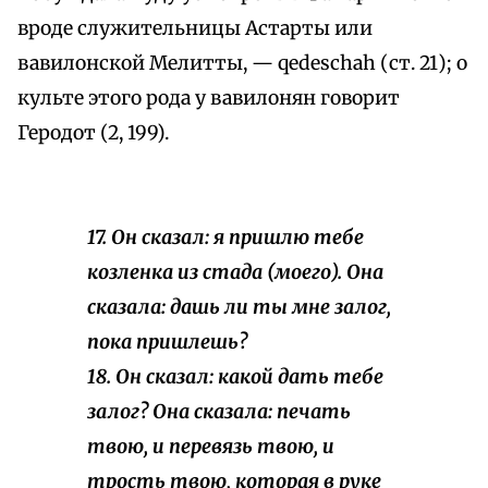
вроде служительницы Астарты или
вавилонской Мелитты, — qedeschah (ст. 21); о
культе этого рода у вавилонян говорит
Геродот (2, 199).
17. Он сказал: я пришлю тебе
козленка из стада (моего). Она
сказала: дашь ли ты мне залог,
пока пришлешь?
18. Он сказал: какой дать тебе
залог? Она сказала: печать
твою, и перевязь твою, и
трость твою, которая в руке