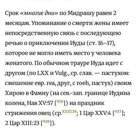
Срок
«многие дни»
по Мидрашу равен 2
месяцам. Упоминание о смерти жены имеет
непосредственную связь с последующею
речью о приключении Иуды (ст. 16–17),
которое не могло иметь место у человека
женатого. По обычном трауре Иуда идет с
другом (по LXX и Vulg., ср. слав. — пастухом:
смешение евр. rеа, друг, с roeh, пастух) своим
Хирою в Фамну (на сев.-зап. границе Иудина
936
колена, Нав XV:57 [
]) на праздник
XXXI:19
937
стрижения овец (ср.
; 1 Цар XXV:4 [
];
938
2 Цар XIII:23 [
]).