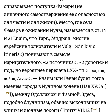
оправдывает поступка Фамари (не
лишенного самоотвержения ее с опасностью
для чести и для жизни). Место, где села
Фамарь в ожидании Иуды, называется в ст. 14
и 21 Enaim, что Тарг., Мидраш, многие
еврейские толкователи и Vulg.: («in bivio
itineris») понимают в смысле
нарицательного: «2 источника», «2 дороги» и
под.; но вероятнее передача LХХ-ти «πρός ταϊς
πόλαις Αίνάν», — Енаим или Генан будет тогда
именем города в Иудином колене (Нав XV:34 [
939
]), между Одолламом и Фамной. Здесь,
подобно блудницам, обычно выходившим на
940
улицы и людные дороги (Притч VII:12 [
];