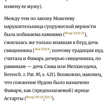
измену ее мужу).
Между тем по закону Моисееву
нарушительница супружеской верности
Втор XXII:21
была побиваема камнями (
),
сжигалась же только впавшая в блуд дочь
Лев XXI:9
священника (
; поэтому традиция иуд.
считала и Фамарь дочерью священника, по
раввинам — дочь Сима или Мелхиседека,
Beresch. r. Раr. 85, s. 421). Возможно, наконец,
что сожжение Иудою было назначено
Фамари, как (предполагаемой) жрице
Втор VII:25
XII:3
Астарты (
;
).