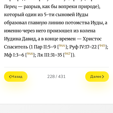
Перец
— разрыв, как бы вопреки природе),
который один из 5-ти сыновей Иуды
образовал главную линию потомства Иуды, а
именно через него произошел из колена
Иудина Давид, а в конце времен — Христос
944
945
Спаситель (1 Пар II:5–9 [
]; Руф IV:17–22 [
];
946
947
Мф I:3–6 [
]; Лк III:31–35 [
]).
228 / 431
Назад
Далее