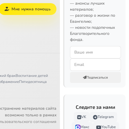
— анонсы лучших
Мне нужна помощь
материалов;
— разговор о жизни по
Евангелию;
— новости подопечных
Благотворительного
фонда.
кий брак
Воспитание детей
Подписаться
ображение
Пятидесятница
Следите за нами
остранение материалов сайта
возможно только в рамках
VK
Telegram
льзовательского соглашения
Макс
YouTube