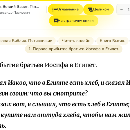
Толковая Библия. Ветхий Завет. Пятикнижие.
−
Оглавление
Целиком
1
ександр Павлович
На страничку книги
ковая Библия. Пятикнижие
Читать онлайн
Книга Бытия.
1. Первое прибытие братьев Иосифа в Египет.
ибытие братьев Иосифа в Египет.
нал Иаков, что в Египте есть хлеб, и сказал 
ям своим: что вы смотрите?
казал: вот, я слышал, что есть хлеб в Египте
 купите нам оттуда хлеба, чтобы нам жит
ь.