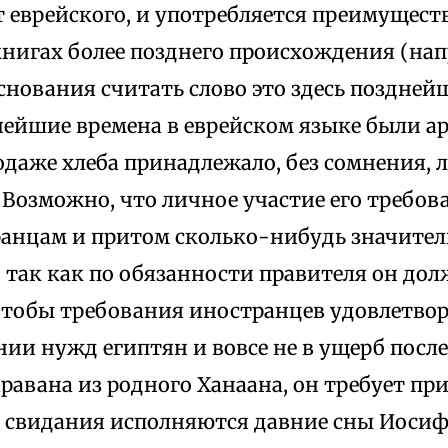
т еврейского, и употребляется преимущест
игах более позднего происхождения (напр.
основания считать слово это здесь поздней
внейшие времена в еврейском языке были а
одаже хлеба принадлежало, без сомнения,
 Возможно, что личное участие его требов
ранцам и притом сколько-нибудь значите
 так как по обязанности правителя он дол
чтобы требования иностранцев удовлетвор
нии нужд египтян и вовсе не в ущерб посл
авана из родного Ханаана, он требует при
 свидания исполняются давние сны Иосифа