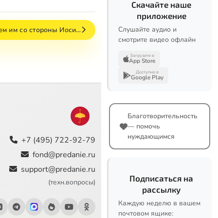
Скачайте наше
приложение
Слушайте аудио и
ем им со стороны Иоси…
смотрите видео офлайн
Загрузите в
App Store
Доступно в
Google Play
Благотворительность
— помочь
нуждающимся
+7 (495) 722-92-79
fond@predanie.ru
support@predanie.ru
Подписаться на
(техн.вопросы)
рассылку
Каждую неделю в вашем
почтовом ящике: