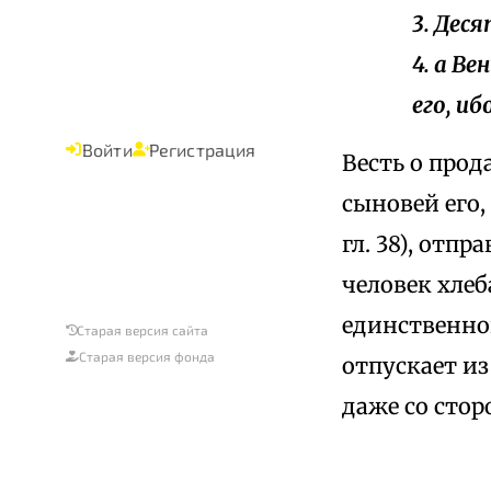
3. Дес
4. а В
его, иб
Войти
Регистрация
Весть о прод
сыновей его,
гл. 38), отп
человек хлеб
единственно
Старая версия сайта
Старая версия фонда
отпускает из
даже со стор