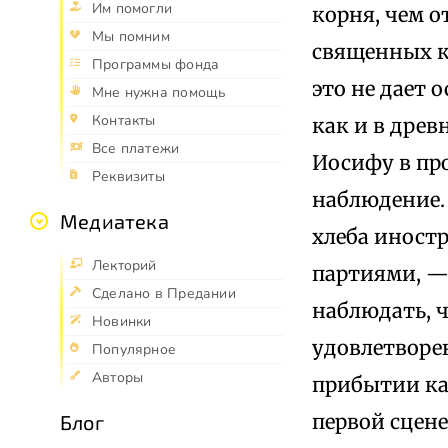
Им помогли
корня, чем о
Мы помним
священных кн
Программы фонда
это не дает 
Мне нужна помощь
Контакты
как и в дре
Все платежи
Иосифу в пр
Реквизиты
наблюдение.
Медиатека
хлеба иност
Лекторий
партиями, —
Сделано в Предании
наблюдать, 
Новинки
удовлетворе
Популярное
Авторы
прибытии кар
первой сцене
Блог