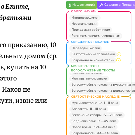
Наш лекторий
Сделано в Предан
в Египте,
С ЧЕГО НАЧАТЬ
с братьями
Интересующимся
Новоначальным
Приходским работникам
Регентам, певчим, клирошанам
СВЯЩЕННОЕ ПИСАНИЕ
его приказанию, 10
Переводы Библии
Святоотеческие толкования
дельным домом (ср.
Современные комментарии
ь, купить на 10
МОЛИТВОСЛОВЫ.
БОГОСЛУЖЕБНЫЕ ТЕКСТЫ
Молитвы по-русски
этого
Молитвы по-славянски
Богослужебные тексты на русском язык
 Иаков не
Богослужебные тексты на церковнослав
СВЯТООТЕЧЕСКОЕ НАСЛЕДИЕ
пути, извне или
Мужи апостольские. I—II века
Апологеты. II—III века
Вселенские соборы. IV—VIII века
Средневековье. IX—XV века
Новое время. XVI—XIX века
Современность. XX—XXI века