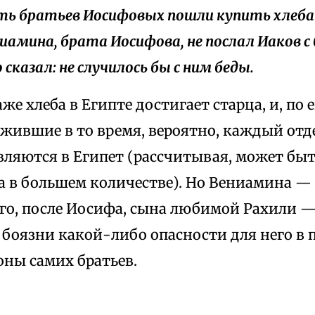
ять братьев Иосифовых пошли купить хлеба 
ениамина, брата Иосифова, не послал Иаков 
о сказал: не случилось бы с ним беды.
аже хлеба в Египте достигает старца, и, по 
 жившие в то время, вероятно, каждый от
равляются в Египет (рассчитывая, может быт
а в большем количестве). Но Вениамина — 
го, после Иосифа, сына любимой Рахили —
 боязни какой-либо опасности для него в 
оны самих братьев.