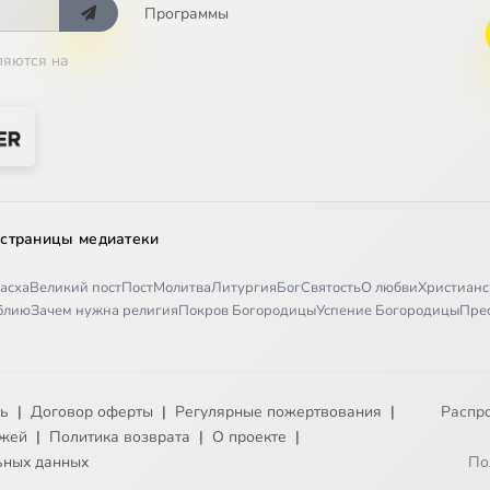
Программы
ляются на
 страницы медиатеки
асха
Великий пост
Пост
Молитва
Литургия
Бог
Святость
О любви
Христианс
иблию
Зачем нужна религия
Покров Богородицы
Успение Богородицы
Пре
ть
|
Договор оферты
|
Регулярные пожертвования
|
Распр
ежей
|
Политика возврата
|
О проекте
|
ьных данных
По