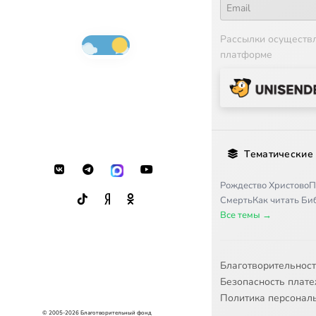
Рассылки осуществ
платформе
Тематические
Рождество Христово
П
Смерть
Как читать Б
Все темы →
Благотворительнос
Безопасность плат
Политика персонал
© 2005-2026 Благотворительный фонд