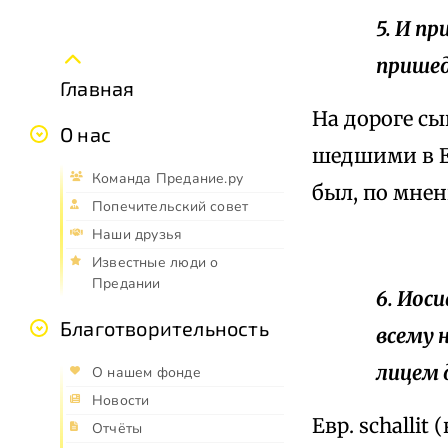
5. И п
пришед
Главная
На дороге с
О нас
шедшими в Ег
Команда Предание.ру
был, по мне
Попечительский совет
Наши друзья
Известные люди о
Предании
6. Иос
Благотворительность
всему 
лицем 
О нашем фонде
Новости
Евр. schalli
Отчёты