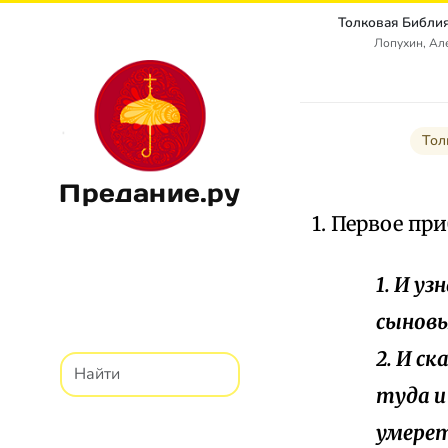
Лопухин, Ал
Тол
Предание.ру
1. Первое пр
1. И уз
сыновь
2. И с
туда и
умерет