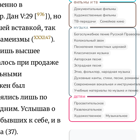
ФИЛЬМЫ И ТВ
венно в
Документальные фильмы
976
 Дан V:29 [
]), но
Художественные фильмы
ТВ-передачи
Семейное кино
шей вставкой, так
МУЗЫКА
Богослужебное пение Русской Правосл
XXXI:47
рамеизмы (
).
Колокольный звон
Песнопения поместных церквей
 лишь высшее
Классическая музыка
Авторская песня
алось при продаже
Эстрадная песня
Этно, фольклор, народная музыка
льными
Духовные канты, стихи, песни, романсы
жен был
Современная вокальная и инструментал
Учебные материалы по музыке и пению
ялись лишь по
ДЕТЯМ
Просветительское
едним. Услышав о
Развлекательное
Художественное
Музыкальное
бывших к себе, и в
 (37).