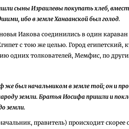
ришли сыны Израилевы покупать хлеб, вмест
шими, ибо в земле Ханаанской был голод.
ыновья Иакова соединились в один караван
ипет с тою же целью. Город египетский, 
нию одних толкователей, Мемфис, по друг
иф же был начальником в земле той; он и пр
народу земли. Братья Иосифа пришли и покл
до земли.
t (начальник, правитель) происходит скорее