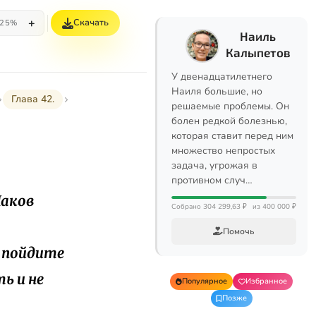
+
Скачать
25%
Наиль
Калыпетов
У двенадцатилетнего
Наиля большие, но
Глава 42.
решаемые проблемы. Он
болен редкой болезнью,
которая ставит перед ним
множество непростых
задача, угрожая в
противном случ…
Иаков
Собрано 304 299,63 ₽
из 400 000 ₽
Помочь
; пойдите
ь и не
Популярное
Избранное
Позже