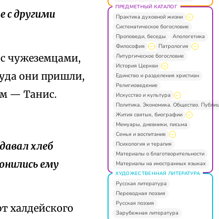
ПРЕДМЕТНЫЙ КАТАЛОГ
е с другими
Практика духовной жизни
Систематическое богословие
Проповеди, беседы
Апологетика
Философия
Патрология
 с чужеземцами,
Литургическое богословие
История Церкви
куда они пришли,
Единство и разделения христиан
Религиоведение
им — Танис.
Искусство и культура
Политика. Экономика. Общество. Публи
Жития святых, биографии
Мемуары, дневники, письма
Семья и воспитание
одавал хлеб
Психология и терапия
Материалы о благотворительности
онились ему
Материалы на иностранных языках
ХУДОЖЕСТВЕННАЯ ЛИТЕРАТУРА
Русская литература
Переводная поэзия
Русская поэзия
 от халдейского
Зарубежная литература