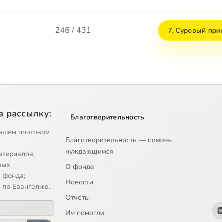
246 / 431
7. Суровый при
а рассылку:
Благотворительность
ашем почтовом
Благотворительность — помочь
нуждающимся
атериалов;
ных
О фонде
 фонда;
Новости
 по Евангелию.
Отчёты
Им помогли