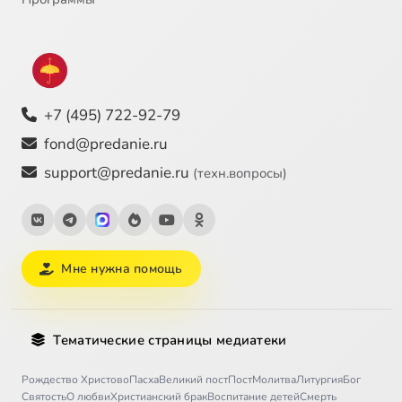
+7 (495) 722-92-79
fond@predanie.ru
support@predanie.ru
(техн.вопросы)
Мне нужна помощь
Тематические страницы медиатеки
Рождество Христово
Пасха
Великий пост
Пост
Молитва
Литургия
Бог
Святость
О любви
Христианский брак
Воспитание детей
Смерть