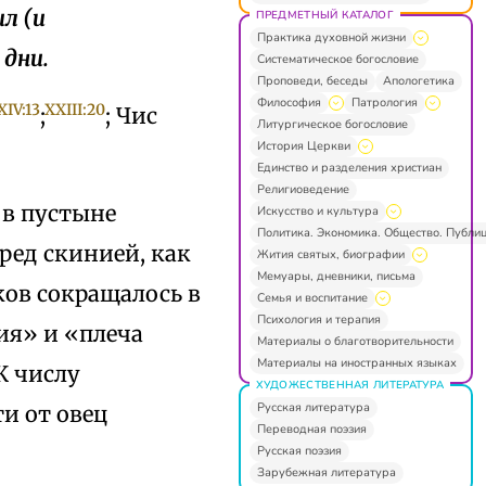
л (и
ПРЕДМЕТНЫЙ КАТАЛОГ
Практика духовной жизни
 дни.
Систематическое богословие
Проповеди, беседы
Апологетика
Философия
Патрология
XIV:13
XXIII:20
;
; Чис
Литургическое богословие
История Церкви
Единство и разделения христиан
Религиоведение
 в пустыне
Искусство и культура
Политика. Экономика. Общество. Публи
ред скинией, как
Жития святых, биографии
Мемуары, дневники, письма
ков сокращалось в
Семья и воспитание
Психология и терапия
ия» и «плеча
Материалы о благотворительности
Материалы на иностранных языках
К числу
ХУДОЖЕСТВЕННАЯ ЛИТЕРАТУРА
Русская литература
и от овец
Переводная поэзия
Русская поэзия
Зарубежная литература