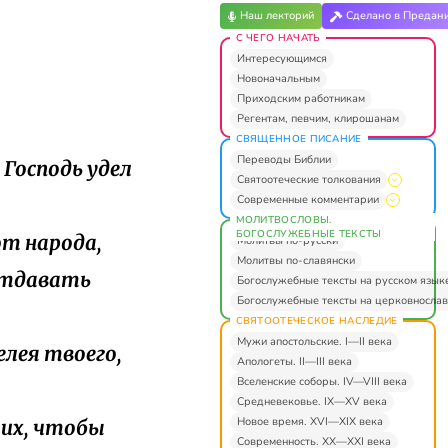
Наш лекторий
Сделано в Предан
С ЧЕГО НАЧАТЬ
Интересующимся
Новоначальным
Приходским работникам
Регентам, певчим, клирошанам
СВЯЩЕННОЕ ПИСАНИЕ
Переводы Библии
 Господь удел
Святоотеческие толкования
Современные комментарии
МОЛИТВОСЛОВЫ.
БОГОСЛУЖЕБНЫЕ ТЕКСТЫ
т народа,
Молитвы по-русски
Молитвы по-славянски
 отдавать
Богослужебные тексты на русском язык
Богослужебные тексты на церковнослав
СВЯТООТЕЧЕСКОЕ НАСЛЕДИЕ
Мужи апостольские. I—II века
елея твоего,
Апологеты. II—III века
Вселенские соборы. IV—VIII века
Средневековье. IX—XV века
Новое время. XVI—XIX века
воих, чтобы
Современность. XX—XXI века