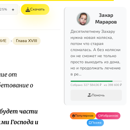
+
Скачать
25%
Захар
Мараров
Десятилетнему Захару
нужна новая коляска,
НИЕ
Глава XVIII
потом что старая
сломалась. А без коляски
он не сможет не только
просто выходить из дома,
но и продолжать лечение
ние от
в ре…
бетование о
Собрано 327 584,06 ₽
из 398 600 ₽
Помочь
 будет части
Популярное
Избранное
ми Господа и
Позже