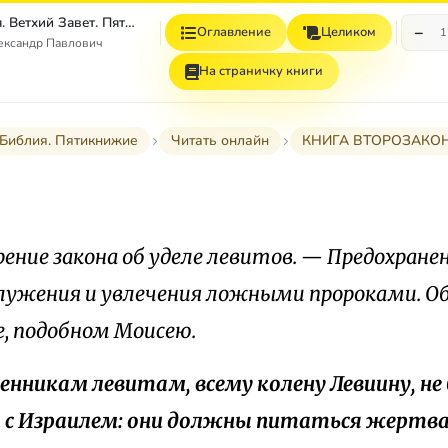
Толковая Библия. Ветхий Завет. Пятикнижие.
−
Оглавление
Целиком
1
ександр Павлович
На страничку книги
 Библия. Пятикнижие
Читать онлайн
КНИГА ВТОРОЗАКО
ение закона об уделе левитов. — Предохране
лужения и увлечения ложными пророками. О
е, подобном Моисею.
щенникам левитам, всему колену Левиину, не
а с Израилем: они должны питаться жертва