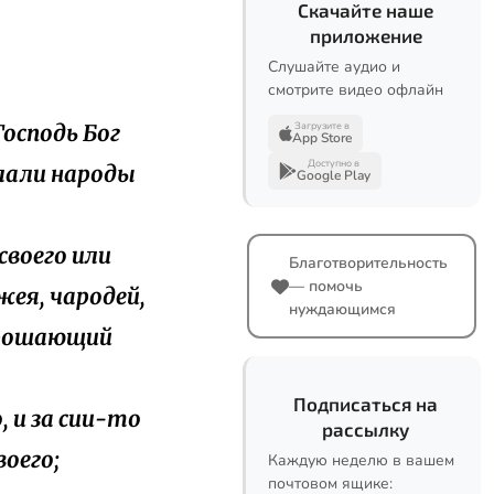
Скачайте наше
приложение
Слушайте аудио и
смотрите видео офлайн
Господь Бог
Загрузите в
App Store
Доступно в
елали народы
Google Play
своего или
Благотворительность
— помочь
жея, чародей,
нуждающимся
опрошающий
Подписаться на
, и за сии-то
рассылку
оего;
Каждую неделю в вашем
почтовом ящике: