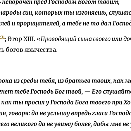
дь непорочен пред Господом Богом твоим;
о народы сии, которых ты изгоняешь, слуша
лей и прорицателей, а тебе не то дал Госпо
:31
; Втор XIII.
«Проводящий сына своего или до
сть богов язычества.
рока из среды тебя, из братьев твоих, как м
гнет тебе Господь Бог твой, — Его слушайт
к как ты просил у Господа Бога твоего при Хо
ия, говоря: да не услышу впредь гласа Господ
сего великого да не увижу более, дабы мне не