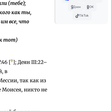
или (тебе);
Дзен
OK
акого как ты,
TikTok
 им все, что
ок тот)
9
:46 [
]; Деян III:22–
, в
ессии, так как из
 Моисея, никто не