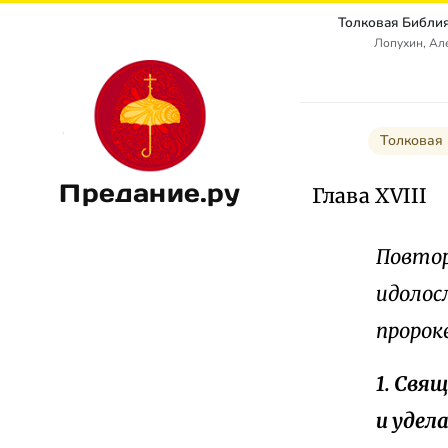
Лопухин, Ал
Толковая
Предание.ру
Глава XVIII
Повтор
идолос
пророк
1. Свя
и удел