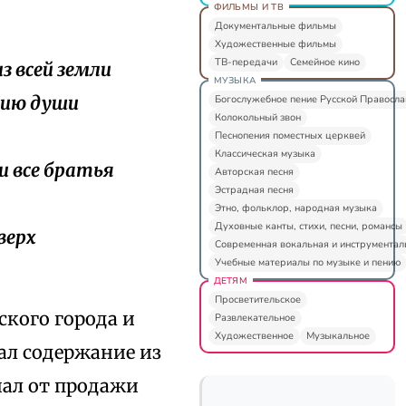
ФИЛЬМЫ И ТВ
Документальные фильмы
Художественные фильмы
ТВ-передачи
Семейное кино
з всей земли
МУЗЫКА
анию души
Богослужебное пение Русской Правосл
Колокольный звон
Песнопения поместных церквей
Классическая музыка
 и все братья
Авторская песня
Эстрадная песня
Этно, фольклор, народная музыка
Духовные канты, стихи, песни, романсы
верх
Современная вокальная и инструментал
Учебные материалы по музыке и пению
ДЕТЯМ
Просветительское
ского города и
Развлекательное
Художественное
Музыкальное
ал содержание из
чал от продажи