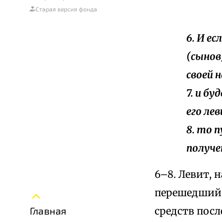
Старая версия фонда
6. И е
(сынов
своей 
7. и бу
его ле
8. то 
получе
6–8. Левит, 
перешедший 
средств посл
Главная