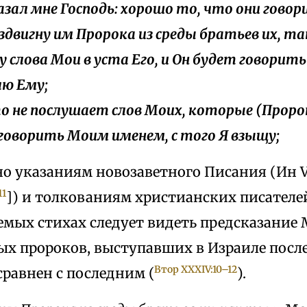
казал мне Господь: хорошо то, что они говор
воздвигну им Пророка из среды братьев их, т
у слова Мои в уста Его, и Он будет говорить
лю Ему;
кто не послушает слов Моих, которые (Прор
говорить Моим именем, с того Я взыщу;
сно указаниям новозаветного Писания (Ин V
11
]) и толкованиям христианских писателей
ых стихах следует видеть предсказание М
х пророков, выступавших в Израиле после
Втор XXXIV:10–12
равнен с последним (
).