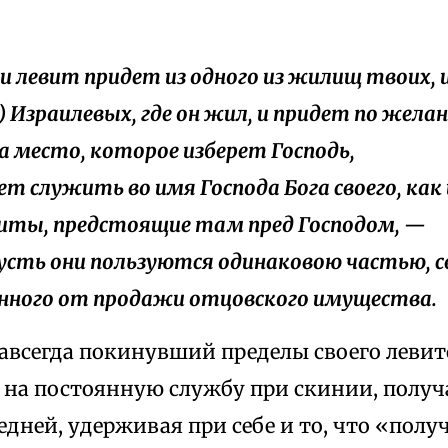
сли левит придет из одного из жилищ твоих, и
) Израилевых, где он жил, и придет по жел
на место, которое изберет Господь,
дет служить во имя Господа Бога своего, как
виты, предстоящие там пред Господом, —
пусть они пользуются одинаковою частью, с
нного от продажи отцовского имущества.
навсегда покинувший пределы своего левит
на постоянную службу при скинии, получ
едней, удерживая при себе и то, что «полу