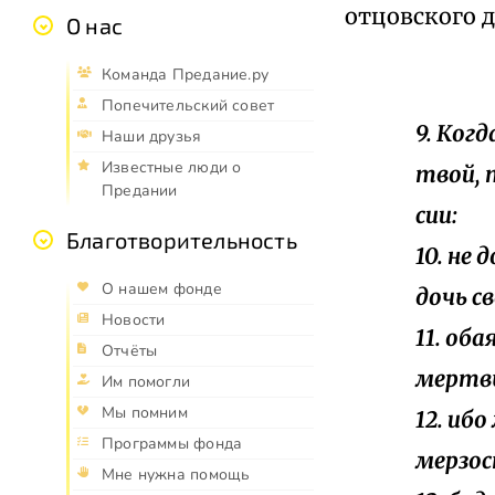
отцовского д
О нас
Команда Предание.ру
Попечительский совет
9. Ког
Наши друзья
Известные люди о
твой, 
Предании
сии:
Благотворительность
10. не
О нашем фонде
дочь с
Новости
11. об
Отчёты
мертв
Им помогли
Мы помним
12. иб
Программы фонда
мерзос
Мне нужна помощь