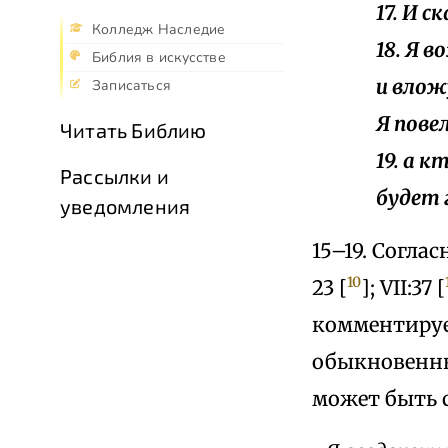
17. И с
Колледж Наследие
18. Я 
Библия в искусстве
и влож
Записаться
Я пове
Читать Библию
19. а 
Рассылки и
будет 
уведомления
15–19. Согла
10
23 [
]; VII:37 [
комментируем
обыкновенны
может быть с