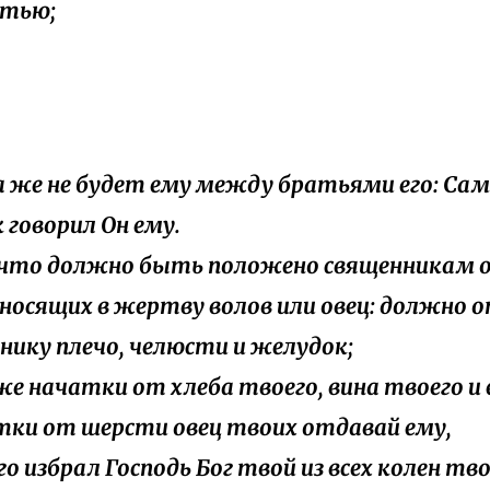
стью;
ла же не будет ему между братьями его: Сам
к говорил Он ему.
 что должно быть положено священникам о
носящих в жертву волов или овец: должно
нику плечо, челюсти и желудок;
же начатки от хлеба твоего, вина твоего и 
тки от шерсти овец твоих отдавай ему,
его избрал Господь Бог твой из всех колен т