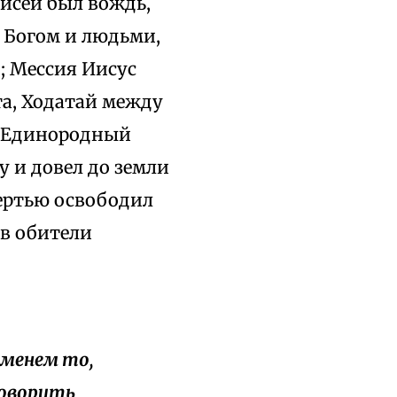
оисей был вождь,
у Богом и людьми,
); Мессия Иисус
та, Ходатай между
— Единородный
у и довел до земли
мертью освободил
 в обители
именем то,
говорить