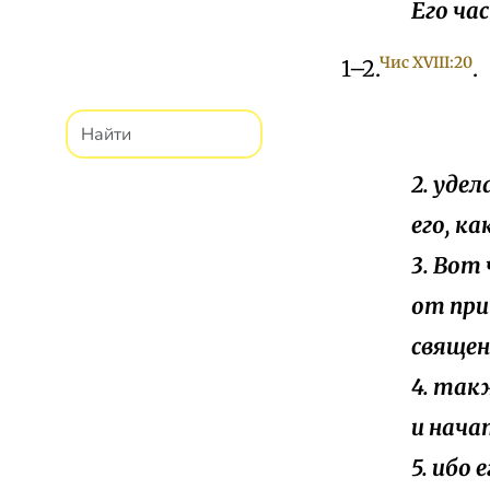
Его ча
Чис XVIII:20
1–2.
.
2. уде
его, ка
3. Вот
от при
священ
4. так
и нача
5. ибо 