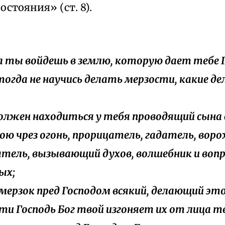
остояния» (ст. 8).
да ты войдешь в землю, которую дает тебе 
тогда не научись делать мерзости, какие д
 должен находиться у тебя проводящий сына 
вою чрез огонь, прорицатель, гадатель, воро
аятель, вызывающий духов, волшебник и в
ых;
о мерзок пред Господом всякий, делающий это
ти Господь Бог твой изгоняет их от лица тв