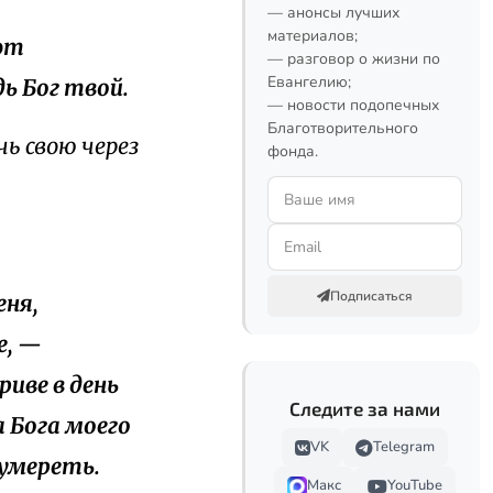
— анонсы лучших
материалов;
ют
— разговор о жизни по
Евангелию;
дь Бог твой.
— новости подопечных
Благотворительного
чь свою через
фонда.
Подписаться
еня,
е, —
риве в день
Следите за нами
а Бога моего
VK
Telegram
 умереть.
Макс
YouTube