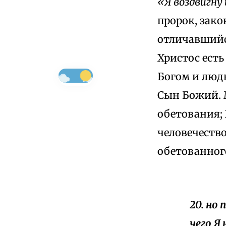
«Я воздвигну 
пророк, зако
отличавшийс
Христос есть
Богом и люд
Сын Божий. М
обетования;
человечество
обетованног
20. но
чего Я