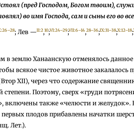
дстоял (пред Господом, Богом твоим), служи
овлял) во имя Господа, сам и сыны его во все
X:26–28
II:2
10
VI:24–29
VII:6–14
28–36
IX:31–38
X:12–18
; Лев —
,
;
;
,
;
;
;
ем в землю Ханаанскую отменялось данное
тобы всякое чистое животное закалалось п
Втор XII), через что содержание священни
 степени. Поэтому, сверх «груди потрясен
, включены также «челюсти и желудок». 
первых плодов прибавлены начатки шерст
ящ. Лет.).