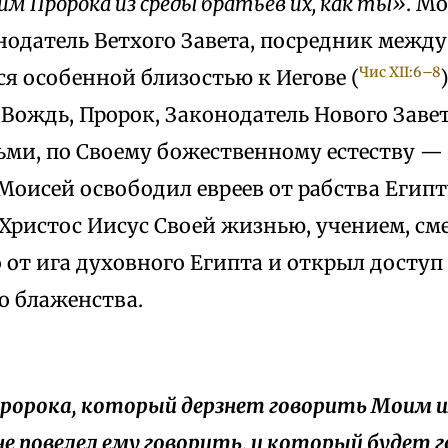
им Пророка из среды братьев их, как ты»
. М
нодатель Ветхого Завета, посредник межд
Чис XII:6–8
я особенной близостью к Иегове (
 Вождь, Пророк, Законодатель Нового Заве
ьми, по Своему божественному естеству 
оисей освободил евреев от рабства Египт
 Христос Иисус Своей жизнью, учением, с
 от ига духовного Египта и открыл доступ
о блаженства.
 пророка, который дерзнет говорить Моим 
 не повелел ему говорить, и который будет 