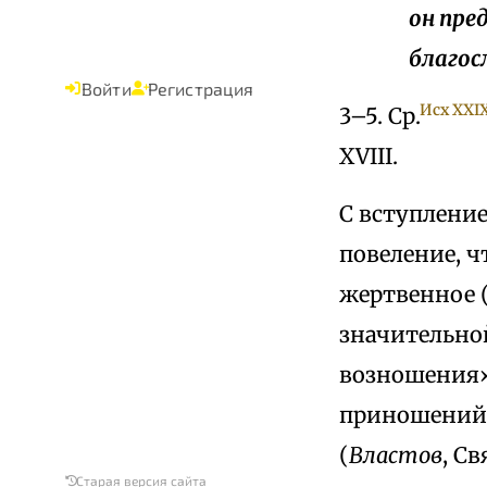
он пре
благосл
Войти
Регистрация
Исх XXI
3–5. Ср.
XVIII.
С вступлени
повеление, ч
жертвенное (
значительной
возношения»
приношений 
(
Властов
, Св
Старая версия сайта