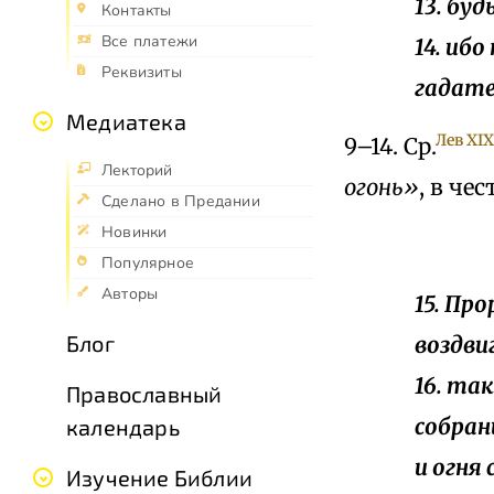
13. бу
Контакты
Все платежи
14. иб
Реквизиты
гадате
Медиатека
Лев ХIX
9–14. Ср.
Лекторий
огонь»
, в че
Сделано в Предании
Новинки
Популярное
Авторы
15. Про
Блог
воздви
16. та
Православный
собран
календарь
и огня 
Изучение Библии