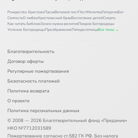
Рождество Христово
Пасха
Великий пост
Пост
Молитва
Литургия
Бог
Святость
О любви
Христианский брак
Воспитание детей
Смерть
Как читать Библию
Зачем нужна религия
Покров Богородицы
Успение Богородицы
Преображение
Пятидесятница
Все темы →
Благотворительность
Договор оферты
Регулярные пожертвования
Безопасность платежей
Политика возврата
О проекте
Политика персональных данных
© 2008 — 2026 Благотворительный фонд «Предание»
НКО №7712031589
Пожертвование согласно ст.582 ГК РФ. Без налога