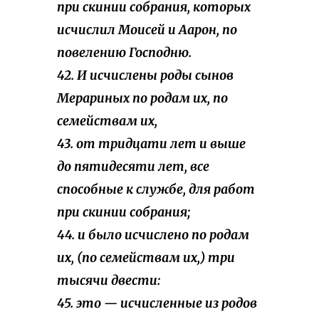
при скинии собрания, которых
исчислил Моисей и Аарон, по
повелению Господню.
42. И исчислены роды сынов
Мерариных по родам их, по
семействам их,
43. от тридцати лет и выше
до пятидесяти лет, все
способные к службе, для работ
при скинии собрания;
44. и было исчислено по родам
их, (по семействам их,) три
тысячи двести:
45. это — исчисленные из родов