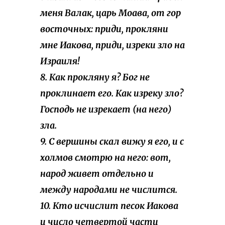
меня Валак, царь Моава, от гор
восточных: приди, прокляни
мне Иакова, приди, изреки зло на
Израиля!
8. Как прокляну я? Бог не
проклинает его. Как изреку зло?
Господь не изрекает (на него)
зла.
9. С вершины скал вижу я его, и с
холмов смотрю на него: вот,
народ живет отдельно и
между народами не числится.
10. Кто исчислит песок Иакова
и число четвертой части