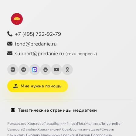
+7 (495) 722-92-79
fond@predanie.ru
support@predanie.ru
(техн.вопросы)
Мне нужна помощь
Тематические страницы медиатеки
Рождество Христово
Пасха
Великий пост
Пост
Молитва
Литургия
Бог
Святость
О любви
Христианский брак
Воспитание детей
Смерть
Как читать Библию
Зачем нужна религия
Покров Богородицы