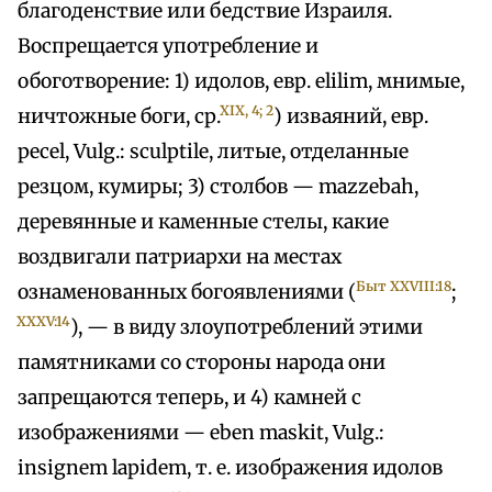
благоденствие или бедствие Израиля.
Воспрещается употребление и
обоготворение: 1) идолов, евр. elilim, мнимые,
XIХ, 4; 2
ничтожные боги, ср.
) изваяний, евр.
pecel, Vulg.: sculptile, литые, отделанные
резцом, кумиры; 3) столбов — mazzebah,
деревянные и каменные стелы, какие
воздвигали патриархи на местах
Быт XXVIII:18
ознаменованных богоявлениями (
;
XXXV:14
), — в виду злоупотреблений этими
памятниками со стороны народа они
запрещаются теперь, и 4) камней с
изображениями — eben maskit, Vulg.:
insignem lapidem, т. е. изображения идолов