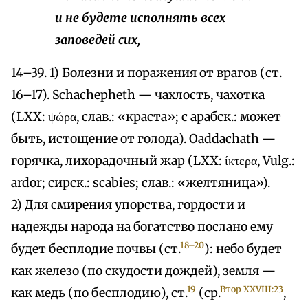
и не будете исполнять всех
заповедей сих,
14–39. 1) Болезни и поражения от врагов (ст.
16–17). Schachepheth — чахлость, чахотка
(LXX: ψώρα, слав.: «краста»; с арабск.: может
быть, истощение от голода). Oaddachath —
горячка, лихорадочный жар (LXX: ίκτερα, Vulg.:
ardor; сирск.: scabies; слав.: «желтяница»).
2) Для смирения упорства, гордости и
надежды народа на богатство послано ему
18–20
будет бесплодие почвы (ст.
): небо будет
как железо (по скудости дождей), земля —
19
Втор XXVIII:23
как медь (по бесплодию), ст.
(ср.
,