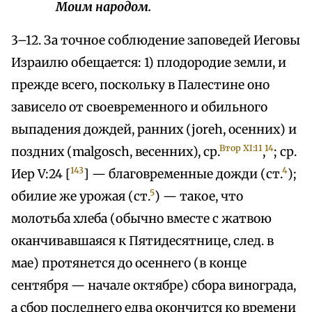
Моим народом.
3–12. За точное соблюдение заповедей Иеговы
Израилю обещается: 1) плодородие земли, и
прежде всего, поскольку в Палестине оно
зависело от своевременного и обильного
выпадения дождей, ранних (joreh, осенних) и
Втор XI:11
14
поздних (malgosch, весенних), ср.
,
; ср.
143
4
Иер V:24 [
] — благовременные дожди (ст.
);
5
обилие же урожая (ст.
) — такое, что
молотьба хлеба (обычно вместе с жатвою
оканчивавшаяся к Пятидесятнице, след. в
мае) протянется до осеннего (в конце
сентября — начале октябре) сбора винограда,
а сбор последнего едва окончится ко времени