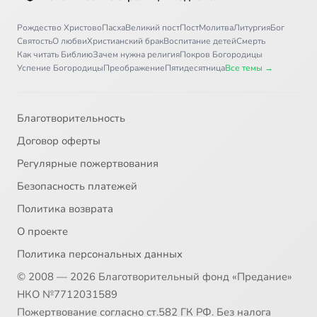
Рождество Христово
Пасха
Великий пост
Пост
Молитва
Литургия
Бог
Святость
О любви
Христианский брак
Воспитание детей
Смерть
Как читать Библию
Зачем нужна религия
Покров Богородицы
Успение Богородицы
Преображение
Пятидесятница
Все темы →
Благотворительность
Договор оферты
Регулярные пожертвования
Безопасность платежей
Политика возврата
О проекте
Политика персональных данных
© 2008 — 2026 Благотворительный фонд «Предание»
НКО №7712031589
Пожертвование согласно ст.582 ГК РФ. Без налога