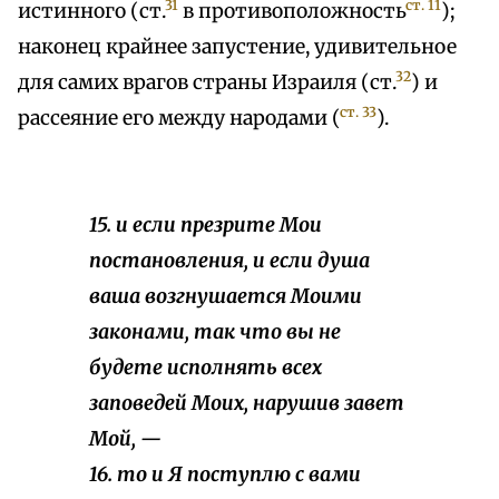
31
ст. 11
истинного (ст.
в противоположность
);
наконец крайнее запустение, удивительное
32
для самих врагов страны Израиля (ст.
) и
ст. 33
рассеяние его между народами (
).
15. и если презрите Мои
постановления, и если душа
ваша возгнушается Моими
законами, так что вы не
будете исполнять всех
заповедей Моих, нарушив завет
Мой, —
16. то и Я поступлю с вами