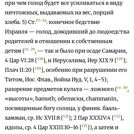
при чем голод будет все усиливаться в виду
ничтожных, выдаваемых на вес, порций
27–33
хлеба. 5) Ст.
: конечное бедствие
Израиля — голод, доводивший до людоедства
родителей в отношении к собственным
ст. 29
детям (
, — так и было при осаде Самарии,
128
129
4 Цар VI:28 [
], и Иерусалима, Иер XIX:9 [
];
130
Плач II:20 [
], особенно при разрушении его
Титом, Иос. Флав., Война Иуд. V, 1, 4–5);
ст. 30
разорение предметов культа — ложного (
,
«высоты», bamoth; обелиски, chammanin,
посвященные богу солнца, у финик. бааль-
131
132
хамман, ср. Ис XVII:8 [
]; 2 Пар XXXIV:4 [
],
133
идолы, ср. 4 Цар XXIII:10–16 [
]), а затем и