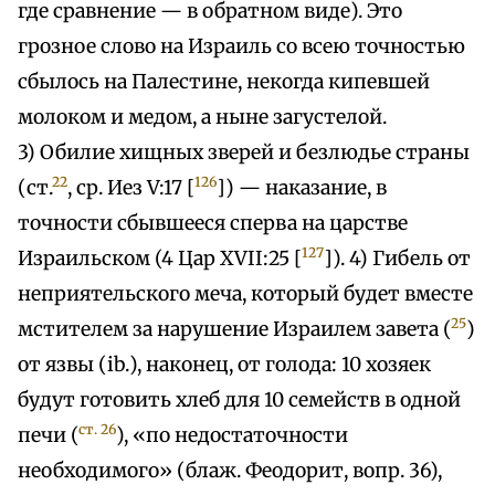
где сравнение — в обратном виде). Это
грозное слово на Израиль со всею точностью
сбылось на Палестине, некогда кипевшей
молоком и медом, а ныне загустелой.
3) Обилие хищных зверей и безлюдье страны
22
126
(ст.
, ср. Иез V:17 [
]) — наказание, в
точности сбывшееся сперва на царстве
127
Израильском (4 Цар XVII:25 [
]). 4) Гибель от
неприятельского меча, который будет вместе
25
мстителем за нарушение Израилем завета (
)
от язвы (ib.), наконец, от голода: 10 хозяек
будут готовить хлеб для 10 семейств в одной
ст. 26
печи (
), «по недостаточности
необходимого» (блаж. Феодорит, вопр. 36),