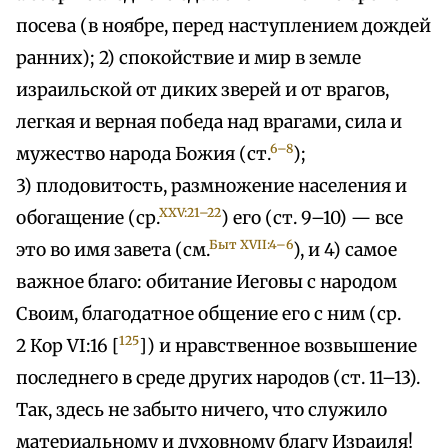
посева (в ноябре, перед наступлением дождей
ранних); 2) спокойствие и мир в земле
израильской от диких зверей и от врагов,
легкая и верная победа над врагами, сила и
6–8
мужество народа Божия (ст.
);
3) плодовитость, размножение населения и
XXV:21–22
обогащение (ср.
) его (ст. 9–10) — все
Быт XVII:4–6
это во имя завета (см.
), и 4) самое
важное благо: обитание Иеговы с народом
Своим, благодатное общение его с ним (ср.
125
2 Кор VI:16 [
]) и нравственное возвышение
последнего в среде других народов (ст. 11–13).
Так, здесь не забыто ничего, что служило
материальному и духовному благу Израиля!