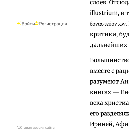
слоев. Отсюд
illustrium, в
δοναστεύοντω
Войти
Регистрация
критики, бу
дальнейших 
Большинство
вместе с ра
разумеют Ан
книгах — Ен
века христиа
его разделял
Ириней, Афи
Старая версия сайта