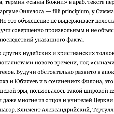
а, термин «сыны Божии» в араб. тексте пере
 таргуме Онкелоса — filii principium, у Симма
ν. Но это объяснение не выдерживает поло
дучи совершенно произвольным и не объ
последствий указанного факта.
 других иудейских и христианских толко
ционалистами нового времени, под «сына
гелов. Будучи обстоятельно развито в ап
оха и Юбилеев и в сочинениях Филона, это
нской эры, пользовалось такой широкой и
и даже многие из отцов и учителей Церкв
нагор, Климент Александрийский, Тертулл