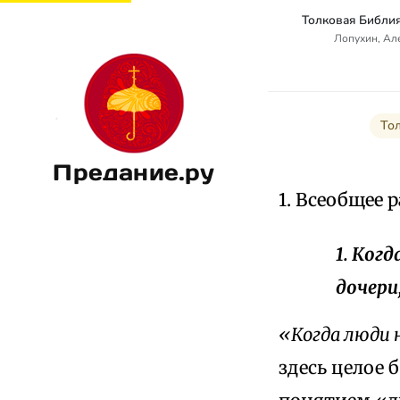
Лопухин, Ал
То
Предание.ру
1. Всеобщее 
1. Ког
дочери
«Когда люди 
здесь целое