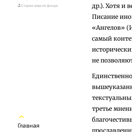
др.). Хотя и
Старая версия фонда
Писание иног
«Ангелов» (Ио
самый конте
исторически
не позволяют
Единственно
вышеуказанн
текстуальны
третье мнен
благочестив
Главная
прославленн