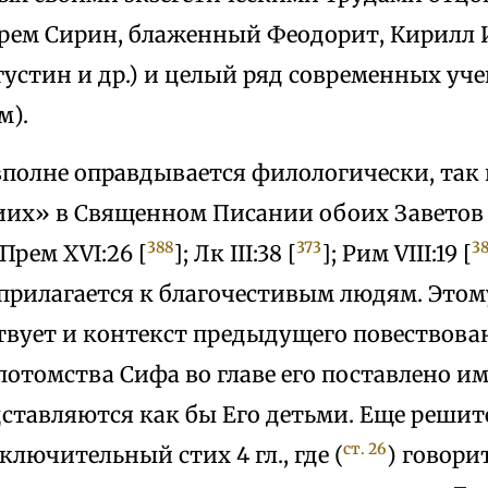
фрем Сирин, блаженный Феодорит, Кирилл 
устин и др.) и целый ряд современных уче
м).
вполне оправдывается филологически, так 
их» в Священном Писании обоих Заветов 
388
373
3
 Прем XVI:26 [
]; Лк III:38 [
]; Рим VIII:19 [
 прилагается к благочестивым людям. Этом
твует и контекст предыдущего повествован
отомства Сифа во главе его поставлено им
ставляются как бы Его детьми. Еще решите
ст. 26
ключительный стих 4 гл., где (
) говори