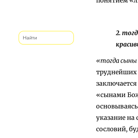
понятием «л
2. тог
красив
«тогда сыны 
труднейших д
заключается 
«сынами Бож
основываясь
указание на
сословий, б