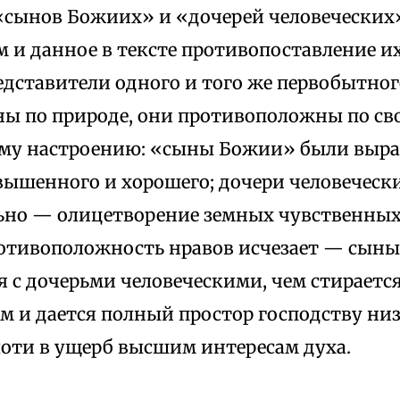
сынов Божиих» и «дочерей человеческих
и данное в тексте противопоставление их: 
дставители одного и того же первобытного
ны по природе, они противоположны по св
му настроению: «сыны Божии» были выра
вышенного и хорошего; дочери человечески
ьно — олицетворение земных чувственных 
отивоположность нравов исчезает — сын
 с дочерьми человеческими, чем стираетс
ом и дается полный простор господству ни
лоти в ущерб высшим интересам духа.