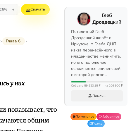
+
Скачать
25%
Глеб
Дроздецкий
Пятилетний Глеб
Дроздецкий живёт в
Глава 6.
Иркутске. У Глеба ДЦП
из-за перенесённого в
младенчестве менингита,
но его положение
осложняется эпилепсией,
с которой долгое…
ись у них
Собрано 59 923,15 ₽
из 206 900 ₽
Помочь
чи показывает, что
Популярное
Избранное
значаются общим
Позже