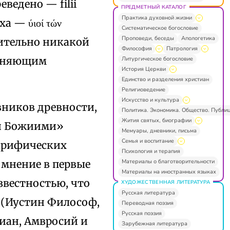
ведено — filii
ПРЕДМЕТНЫЙ КАТАЛОГ
Практика духовной жизни
ха — ύιοί τών
Систематическое богословие
Проповеди, беседы
Апологетика
жительно никакой
Философия
Патрология
ясняющим
Литургическое богословие
История Церкви
Единство и разделения христиан
Религиоведение
Искусство и культура
вников древности,
Политика. Экономика. Общество. Публи
Жития святых, биографии
ми Божиими»
Мемуары, дневники, письма
Семья и воспитание
окрифических
Психология и терапия
Материалы о благотворительности
 мнение в первые
Материалы на иностранных языках
звестностью, что
ХУДОЖЕСТВЕННАЯ ЛИТЕРАТУРА
Русская литература
и (Иустин Философ,
Переводная поэзия
Русская поэзия
иан, Амвросий и
Зарубежная литература