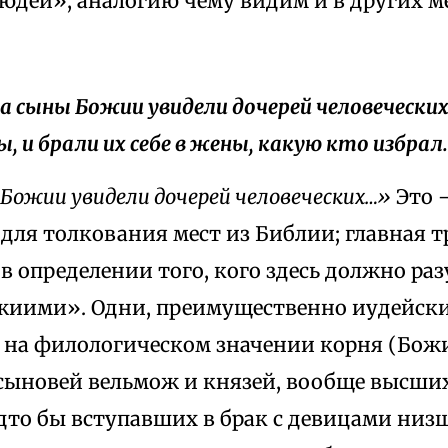
юдей», аналогию чему видим и в других м
да сыны Божии увидели дочерей человеческих
ы, и брали их себе в жены, какую кто избрал.
Божии увидели дочерей человеческих…»
Это 
ля толкования мест из Библии; главная т
в определении того, кого здесь должно ра
иими». Одни, преимущественно иудейски
 на филологическом значении корня (Божи
 сыновей вельмож и князей, вообще высши
удто бы вступавших в брак с девицами ни