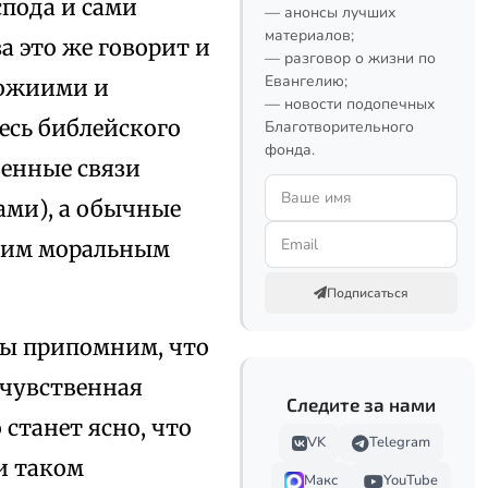
пода и сами
— анонсы лучших
материалов;
а это же говорит и
— разговор о жизни по
Евангелию;
Божиими и
— новости подопечных
есь библейского
Благотворительного
фонда.
венные связи
ами), а обычные
воим моральным
Подписаться
ы припомним, что
 чувственная
Следите за нами
 станет ясно, что
VK
Telegram
и таком
Макс
YouTube