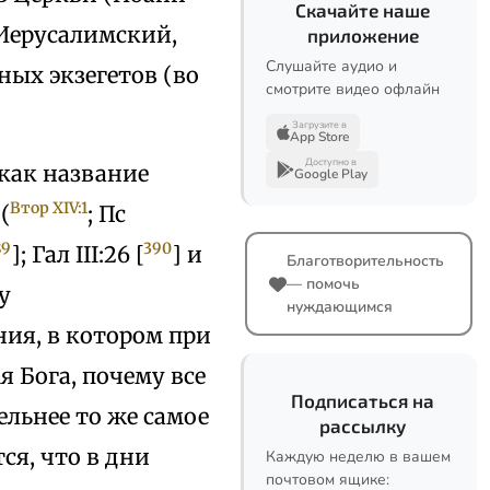
Скачайте наше
Иерусалимский,
приложение
Слушайте аудио и
ных экзегетов (во
смотрите видео офлайн
Загрузите в
App Store
Доступно в
как название
Google Play
Втор XIV:1
(
; Пс
89
390
]; Гал III:26 [
] и
Благотворительность
— помочь
у
нуждающимся
ия, в котором при
я Бога, почему все
Подписаться на
льнее то же самое
рассылку
тся, что в дни
Каждую неделю в вашем
почтовом ящике: