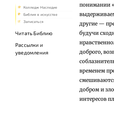
понимании «
Колледж Наследие
выдерживаем 
Библия в искусстве
Записаться
другие — пре
будучи сход
Читать Библию
нравственно
Рассылки и
доброго, воз
уведомления
соблазнител
временем пр
смешиваются
добром и зл
интересов п