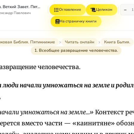
Толковая Библия. Ветхий Завет. Пятикнижие.
−
Оглавление
Целиком
1
ександр Павлович
На страничку книги
лковая Библия. Пятикнижие
Читать онлайн
Книга Бытия.
1. Всеобщее развращение человечества.
развращение человечества.
да люди начали умножаться на земле и родил
,
начали умножаться на земле…»
Контекст ре
 берется вместо части — «каинитяне» обо