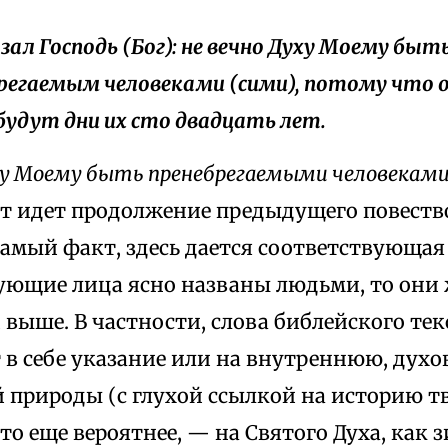
азал Господь (Бог): не вечно Духу Моему быт
регаемым человеками (сими), потому что о
будут дни их сто двадцать лет.
ху Моему быть пренебрегаемыми человеками
ут идет продолжение предыдущего повеств
амый факт, здесь дается соответствующая 
ующие лица ясно названы людьми, то они 
 выше. В частности, слова библейского те
 в себе указание или на внутреннюю, дух
 природы (с глухой ссылкой на историю т
 что еще вероятнее, — на Святого Духа, ка