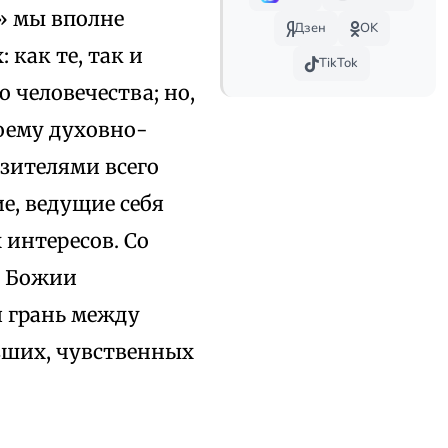
» мы вполне
Дзен
OK
как те, так и
TikTok
 человечества; но,
оему духовно-
зителями всего
е, ведущие себя
интересов. Со
ы Божии
я грань между
зших, чувственных