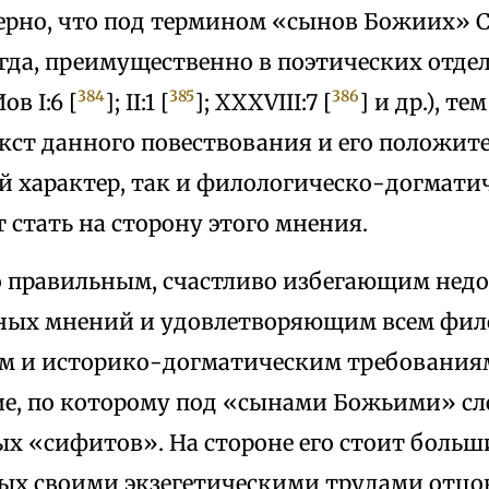
 верно, что под термином «сынов Божиих»
да, преимущественно в поэтических отдел
384
385
386
в I:6 [
]; II:1 [
]; XXXVIII:7 [
] и др.), те
кст данного повествования и его положит
й характер, так и филологическо-догмати
 стать на сторону этого мнения.
 правильным, счастливо избегающим недо
ых мнений и удовлетворяющим всем фил
м и историко-догматическим требования
ие, по которому под «сынами Божьими» сл
ых «сифитов». На стороне его стоит боль
ых своими экзегетическими трудами отцо