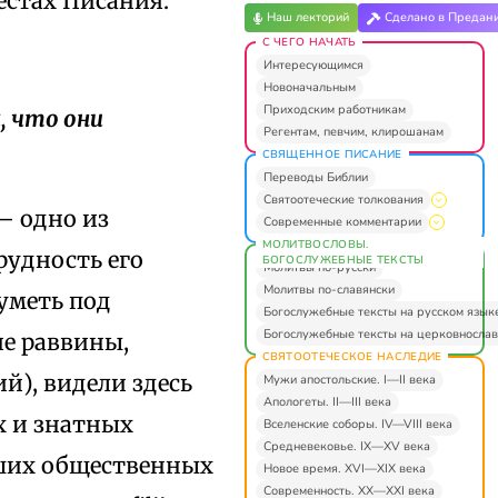
естах Писания.
Наш лекторий
Сделано в Предан
С ЧЕГО НАЧАТЬ
Интересующимся
Новоначальным
Приходским работникам
, что они
Регентам, певчим, клирошанам
СВЯЩЕННОЕ ПИСАНИЕ
Переводы Библии
Святоотеческие толкования
— одно из
Современные комментарии
МОЛИТВОСЛОВЫ.
рудность его
БОГОСЛУЖЕБНЫЕ ТЕКСТЫ
Молитвы по-русски
Молитвы по-славянски
зуметь под
Богослужебные тексты на русском язык
Богослужебные тексты на церковнослав
е раввины,
СВЯТООТЕЧЕСКОЕ НАСЛЕДИЕ
й), видели здесь
Мужи апостольские. I—II века
Апологеты. II—III века
х и знатных
Вселенские соборы. IV—VIII века
Средневековье. IX—XV века
зших общественных
Новое время. XVI—XIX века
Современность. XX—XXI века