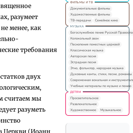
ФИЛЬМЫ И ТВ
 Священное
Документальные фильмы
Художественные фильмы
ах, разумеет
ТВ-передачи
Семейное кино
м не менее, как
МУЗЫКА
Богослужебное пение Русской Правосл
ельно-
Колокольный звон
Песнопения поместных церквей
ческие требования
Классическая музыка
Авторская песня
Эстрадная песня
Этно, фольклор, народная музыка
Духовные канты, стихи, песни, романсы
статков двух
Современная вокальная и инструментал
Учебные материалы по музыке и пению
ологическим,
ДЕТЯМ
м считаем мы
Просветительское
Развлекательное
едует разуметь
Художественное
Музыкальное
шинство
в Церкви (Иоанн