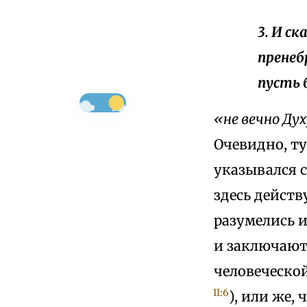
3. И ск
пренеб
пусть 
«не вечно Ду
Очевидно, т
указывался с
здесь действ
разумелись и
и заключают
человеческой
II:6
), или же,