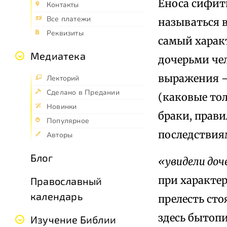
Еноса сифит
Контакты
Все платежи
называться в
Реквизиты
самый харак
Медиатека
дочерьми че
выражения —
Лекторий
Сделано в Предании
(каковые то
Новинки
браки, прав
Популярное
последствия
Авторы
Блог
«увидели доч
при характе
Православный
календарь
прелесть сто
здесь бытоп
Изучение Библии