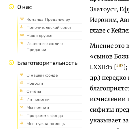
О нас
Златоуст, Е
Иероним, Авг
Команда Предание.ру
Попечительский совет
главе с Кейле
Наши друзья
Известные люди о
Мнение это 
Предании
«сынов Божи
Благотворительность
387
LXXII:15 [
];
О нашем фонде
др.) нередко
Новости
благоприятс
Отчёты
исчислении п
Им помогли
Мы помним
сифиты пред
Программы фонда
указывает за
Мне нужна помощь