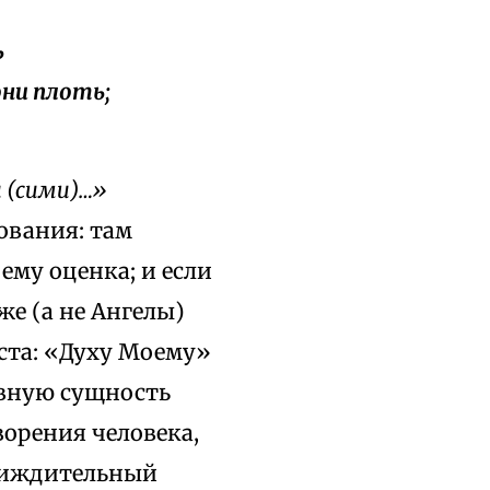
ь
ни плоть;
 (сими)…»
ования: там
ему оценка; и если
же (а не Ангелы)
кста: «Духу Моему»
овную сущность
ворения человека,
к зиждительный