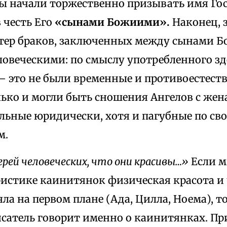
ы начали торжественно призывать имя Гос
 честь Его
«сынами Божиими».
Наконец, з
тер браков, заключенных между сынами 
ловеческими: по смыслу употребленного зд
 это не были временные и противоестест
лько и могли быть сношения Ангелов с жен
ильные юридически, хотя и пагубные по с
м.
ерей человеческих, что они красивы…»
Если м
ристике каинитянок физическая красота и
яла на первом плане (Ада, Цилла, Ноема), то
исатель говорит именно о каинитянках. Пр