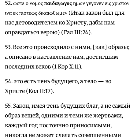
52. ωστε ο νομος
παιδαγωγος
ημων γεγονεν εις χριστον
ινα εκ πιστεως δικαιωθωμεν (Итак закон был для
нас детоводителем ко Христу, дабы нам
оправдаться верою) (Гал III:24).
53. Все это происходило с ними, [как] образы;
а описано в наставление нам, достигшим
последних веков (1 Кор X:11).
54. это есть тень будущего, а тело — во
Христе (Кол II:17).
55. Закон, имея тень будущих благ, а не самый
образ вещей, одними и теми же жертвами,
каждый год постоянно приносимыми,
никогда не может сделать совершенными