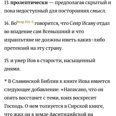
13.
пролептически
— предполагая скрытый и
пока недоступный для посторонних смысл.
Втор II:4-5
14. Во
говорится, что Сеир Исаву отдал
во впадение сам Всевышний и что
израильтяне не должны иметь каких-либо
претензий на эту страну.
15. и умер Иов в старости, насыщенный
днями.
* В Славянской Библии к книге Иова имеется
следующее добавление: «Написано, что он
опять восстанет с теми, коих воскресит
Господь. О нем толкуется в Сирской книге,
что жил он в земле Авситидийской на