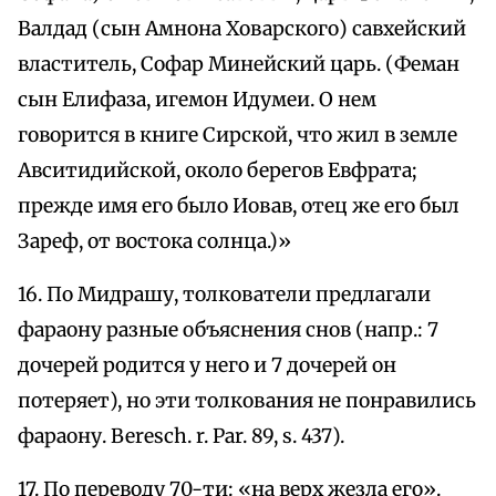
Валдад (сын Амнона Ховарского) савхейский
властитель, Софар Минейский царь. (Феман
сын Елифаза, игемон Идумеи. О нем
говорится в книге Сирской, что жил в земле
Авситидийской, около берегов Евфрата;
прежде имя его было Иовав, отец же его был
Зареф, от востока солнца.)»
16. По Мидрашу, толкователи предлагали
фараону разные объяснения снов (напр.: 7
дочерей родится у него и 7 дочерей он
потеряет), но эти толкования не понравились
фараону. Beresch. r. Раr. 89, s. 437).
17. По переводу 70-ти: «на верх жезла его».