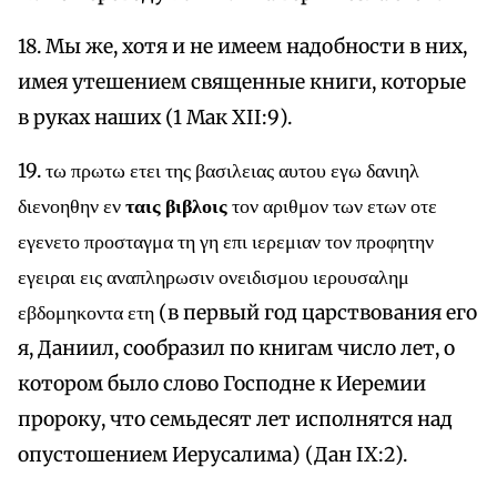
18. Мы же, хотя и не имеем надобности в них,
имея утешением священные книги, которые
в руках наших (1 Мак XII:9).
19. τω πρωτω ετει της βασιλειας αυτου εγω δανιηλ
διενοηθην εν
ταις βιβλοις
τον αριθμον των ετων οτε
εγενετο προσταγμα τη γη επι ιερεμιαν τον προφητην
εγειραι εις αναπληρωσιν ονειδισμου ιερουσαλημ
εβδομηκοντα ετη (в первый год царствования его
я, Даниил, сообразил по книгам число лет, о
котором было слово Господне к Иеремии
пророку, что семьдесят лет исполнятся над
опустошением Иерусалима) (Дан IX:2).