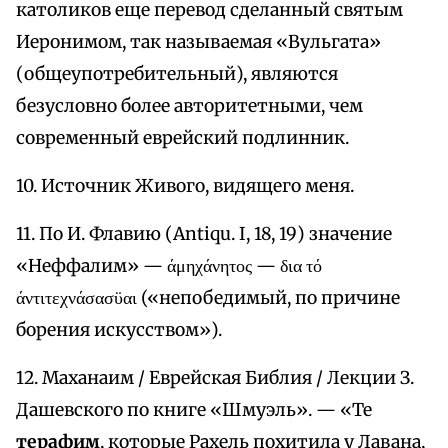
католиков еще перевод сделанный святым
Иеронимом, так называемая «Вульгата»
(общеупотребительный), являются
безусловно более авторитетными, чем
современный еврейский подлинник.
10. Источник Живого, видящего меня.
11. По И. Флавию (Antiqu. I, 18, 19) значение
«Неффалим» — άμηχάνητος — δια τό
άντιτεχνάσασϋαι («непобедимый, по причине
борения искусством»).
12. Маханаим / Еврейская Библия / Лекции З.
Дашевского по книге «Шмуэль». — «Те
терафим
, которые Рахель похитила у Лавана,