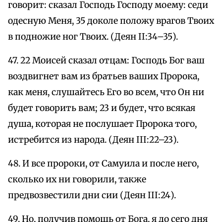
говорит: сказал Господь Господу моему: седи
одесную Меня, 35 доколе положу врагов Твоих
в подножие ног Твоих. (Деян II:34–35).
47. 22 Моисей сказал отцам: Господь Бог ваш
воздвигнет вам из братьев ваших Пророка,
как меня, слушайтесь Его во всем, что Он ни
будет говорить вам; 23 и будет, что всякая
душа, которая не послушает Пророка того,
истребится из народа. (Деян III:22–23).
48. И все пророки, от Самуила и после него,
сколько их ни говорили, также
предвозвестили дни сии (Деян III:24).
49. Но, получив помощь от Бога, я до сего дня