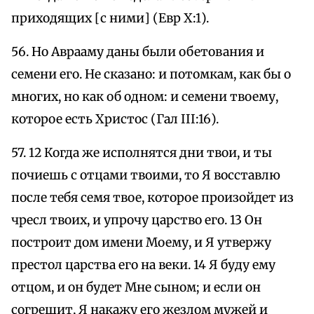
приходящих [с ними] (Евр X:1).
56. Но Аврааму даны были обетования и
семени его. Не сказано: и потомкам, как бы о
многих, но как об одном: и семени твоему,
которое есть Христос (Гал III:16).
57. 12 Когда же исполнятся дни твои, и ты
почиешь с отцами твоими, то Я восставлю
после тебя семя твое, которое произойдет из
чресл твоих, и упрочу царство его. 13 Он
построит дом имени Моему, и Я утвержу
престол царства его на веки. 14 Я буду ему
отцом, и он будет Мне сыном; и если он
согрешит, Я накажу его жезлом мужей и