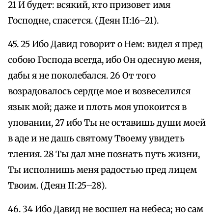
21 И будет: всякий, кто призовет имя
Господне, спасется. (Деян II:16–21).
45. 25 Ибо Давид говорит о Нем: видел я пред
собою Господа всегда, ибо Он одесную меня,
дабы я не поколебался. 26 От того
возрадовалось сердце мое и возвеселился
язык мой; даже и плоть моя упокоится в
уповании, 27 ибо Ты не оставишь души моей
в аде и не дашь святому Твоему увидеть
тления. 28 Ты дал мне познать путь жизни,
Ты исполнишь меня радостью пред лицем
Твоим. (Деян II:25–28).
46. 34 Ибо Давид не восшел на небеса; но сам