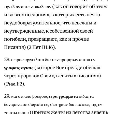
την ιδιαν αυτων απωλειαν (как он говорит об этом
и во всех посланиях, в которых есть нечто
неудобовразумительное, что невежды и
неутвержденные, к собственной своей
погибели, превращают, как и прочие
Писания) (2 Пет III:16).
28. ο προεπηγγειλατο δια των προφητων αυτου εν
γραφαις αγιαις
(которое Бог прежде обещал
через пророков Своих, в святых писаниях)
(Рим I:2).
29. και οτι απο βρεφους
ιερα γραμματα
οιδας τα
δυναμενα σε σοφισαι εις σωτηριαν δια πιστεως της εν
χριστω ιησου (Притом же ты из детства знаешь