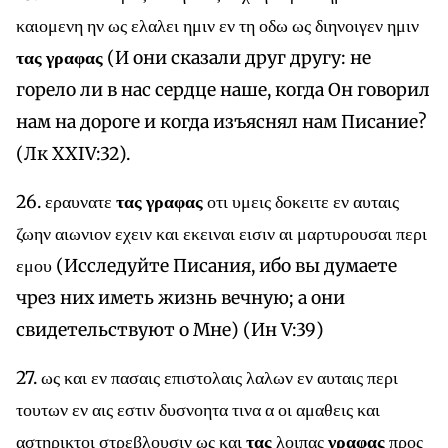
καιομενη ην ως ελαλει ημιν εν τη οδω ως διηνοιγεν ημιν
τας γραφας
(И они сказали друг другу: не
горело ли в нас сердце наше, когда Он говорил
нам на дороге и когда изъяснял нам Писание?
(Лк XXIV:32).
26. εραυνατε
τας γραφας
οτι υμεις δοκειτε εν αυταις
ζωην αιωνιον εχειν και εκειναι εισιν αι μαρτυρουσαι περι
εμου (Исследуйте Писания, ибо вы думаете
чрез них иметь жизнь вечную; а они
свидетельствуют о Мне) (Ин V:39)
27. ως και εν πασαις επιστολαις λαλων εν αυταις περι
τουτων εν αις εστιν δυσνοητα τινα α οι αμαθεις και
αστηρικτοι στρεβλουσιν ως και
τας
λοιπας
γραφας
προς