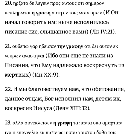
20. ηρξατο δε λεγειν προς αυτους οτι σημερον
πεπληρωται
η γραφη
αυτη εν τοις ωσιν υμων (И Он
начал говорить им: ныне исполнилось
писание сие, слышанное вами) (Лк IV:21).
21. ουδεπω γαρ ηδεισαν
την γραφην
οτι δει αυτον εκ
νεκρων αναστηναι (Ибо они еще не знали из
Писания, что Ему надлежало воскреснуть из
мертвых) (Ин XX:9).
22. И мы благовествуем вам, что обетование,
данное отцам, Бог исполнил нам, детям их,
воскресив Иисуса (Деян XIII:32).
23. αλλα συνεκλεισεν
η γραφη
τα παντα υπο αμαρτιαν
ινα η επαγγελια εκ πιστεως ιησου χριστου δοθη τοις