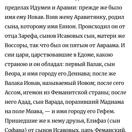
пределах Идумеи и Аравии: прежде же было
имя ему Иовав. Взяв жену Аравитянку, родил
сына, которому имя Еннон. Происходил он от
отца Зарефа, сынов Исавовых сын, матери же
Воссоры, так что был он пятым от Авраама. И
сии цари, царствовавшие в Едоме, какою
страною и он обладал: первый Валак, сын
Веора, и имя городу его Деннава; после же
Валака Иовав, называемый Иовом; после сего
Ассом, игемон из Феманитской страны; после
него Адад, сын Варада, поразивший Мадиама
на поле Моава, — и имя городу его Гефем.
Пришедшие же к нему друзья, Елифаз (сын
Софана) от сынов Исавовых, царь Феманский,