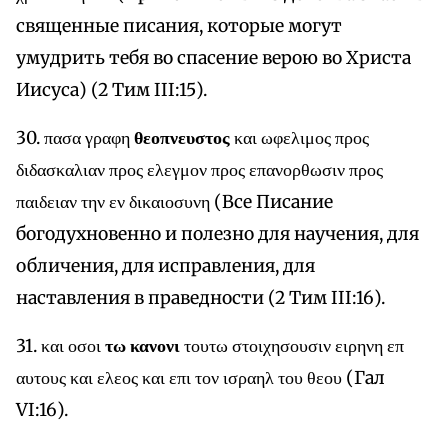
священные писания, которые могут
умудрить тебя во спасение верою во Христа
Иисуса) (2 Тим III:15).
30. πασα γραφη
θεοπνευστος
και ωφελιμος προς
διδασκαλιαν προς ελεγμον προς επανορθωσιν προς
παιδειαν την εν δικαιοσυνη (Все Писание
богодухновенно и полезно для научения, для
обличения, для исправления, для
наставления в праведности (2 Тим III:16).
31. και οσοι
τω κανονι
τουτω στοιχησουσιν ειρηνη επ
αυτους και ελεος και επι τον ισραηλ του θεου (Гал
VI:16).