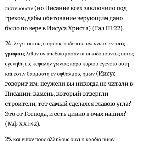
πιστευουσιν (но Писание всех заключило под
грехом, дабы обетование верующим дано
было по вере в Иисуса Христа) (Гал III:22).
24. λεγει αυτοις ο ιησους ουδεποτε ανεγνωτε εν
ταις
γραφαις
λιθον ον απεδοκιμασαν οι οικοδομουντες ουτος
εγενηθη εις κεφαλην γωνιας παρα κυριου εγενετο αυτη
και εστιν θαυμαστη εν οφθαλμοις ημων (Иисус
говорит им: неужели вы никогда не читали в
Писании: камень, который отвергли
строители, тот самый сделался главою угла?
Это от Господа, и есть дивно в очах наших?
(Мф XXI:42).
25. και ειπαν προς αλληλους ουχι η καρδια ημων