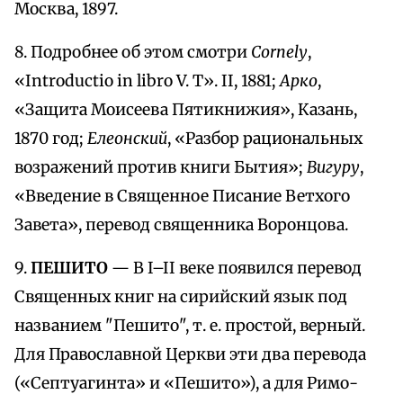
Москва, 1897.
8. Подробнее об этом смотри
Cornely
,
«Introductio in libro V. T». II, 1881;
Арко
,
«Защита Моисеева Пятикнижия», Казань,
1870 год;
Елеонский
, «Разбор рациональных
возражений против книги Бытия»;
Вигуру
,
«Введение в Священное Писание Ветхого
Завета», перевод священника Воронцова.
9.
ПЕШИТО
— В I–II веке появился перевод
Священных книг на сирийский язык под
названием "Пешито", т. е. простой, верный.
Для Православной Церкви эти два перевода
(«Септуагинта» и «Пешито»), а для Римо-