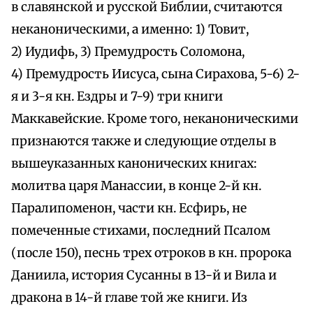
в славянской и русской Библии, считаются
неканоническими, а именно: 1) Товит,
2) Иудифь, 3) Премудрость Соломона,
4) Премудрость Иисуса, сына Сирахова, 5-6) 2-
я и 3-я кн. Ездры и 7-9) три книги
Маккавейские. Кроме того, неканоническими
признаются также и следующие отделы в
вышеуказанных канонических книгах:
молитва царя Манассии, в конце 2-й кн.
Паралипоменон, части кн. Есфирь, не
помеченные стихами, последний Псалом
(после 150), песнь трех отроков в кн. пророка
Даниила, история Сусанны в 13-й и Вила и
дракона в 14-й главе той же книги. Из