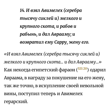
14. И взял Авимелех (серебра
тысячу сиклей и) мелкого и
крупного скота, и рабов и
рабынь, и дал Аврааму; и
возвратил ему Сарру, жену его.
«И взял Авимелех (серебра тысячу сиклей и)
мелкого и крупного скота… и дал Аврааму…»
XII:20
Как некогда египетский фараон (
) одарил
Авраама, в награду за покушение на его жену,
так же точно, в искупление своей невольной
вины, поступил теперь и Авимелех
герарский.