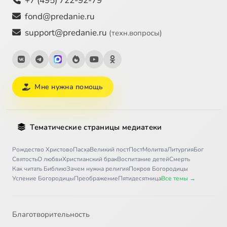
+7 (495) 722-92-79
fond@predanie.ru
support@predanie.ru
(техн.вопросы)
Мне нужна помощь
Тематические страницы медиатеки
Рождество Христово
Пасха
Великий пост
Пост
Молитва
Литургия
Бог
Святость
О любви
Христианский брак
Воспитание детей
Смерть
Как читать Библию
Зачем нужна религия
Покров Богородицы
Успение Богородицы
Преображение
Пятидесятница
Все темы →
Благотворительность