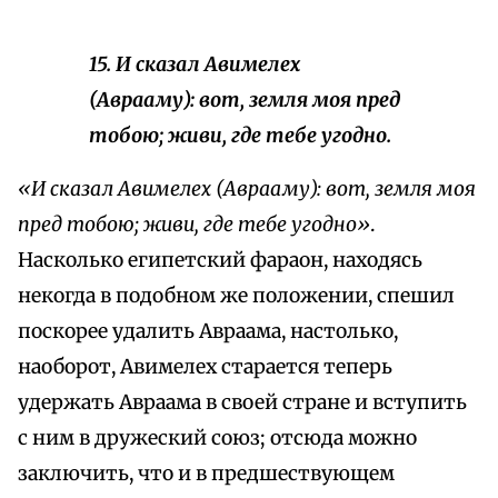
15. И сказал Авимелех
(Аврааму): вот, земля моя пред
тобою; живи, где тебе угодно.
«И сказал Авимелех (Аврааму): вот, земля моя
пред тобою; живи, где тебе угодно»
.
Насколько египетский фараон, находясь
некогда в подобном же положении, спешил
поскорее удалить Авраама, настолько,
наоборот, Авимелех старается теперь
удержать Авраама в своей стране и вступить
с ним в дружеский союз; отсюда можно
заключить, что и в предшествующем