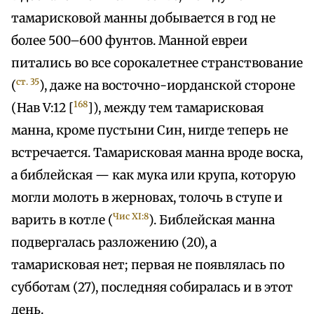
тамарисковой манны добывается в год не
более 500–600 фунтов. Манной евреи
питались во все сорокалетнее странствование
ст. 35
(
), даже на восточно-иорданской стороне
168
(Нав V:12 [
]), между тем тамарисковая
манна, кроме пустыни Син, нигде теперь не
встречается. Тамарисковая манна вроде воска,
а библейская — как мука или крупа, которую
могли молоть в жерновах, толочь в ступе и
Чис XI:8
варить в котле (
). Библейская манна
подвергалась разложению (20), а
тамарисковая нет; первая не появлялась по
субботам (27), последняя собиралась и в этот
день.