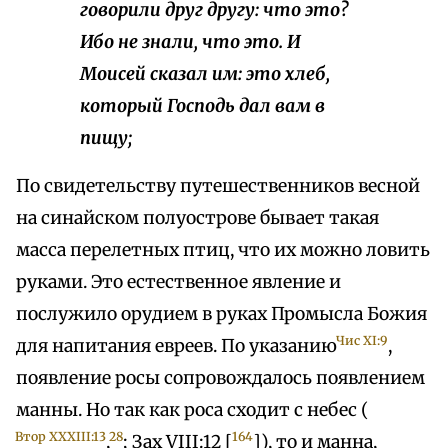
говорили друг другу: что это?
Ибо не знали, что это. И
Моисей сказал им: это хлеб,
который Господь дал вам в
пищу;
По свидетельству путешественников весной
на синайском полуострове бывает такая
масса перелетных птиц, что их можно ловить
руками. Это естественное явление и
послужило орудием в руках Промысла Божия
Чис XI:9
для напитания евреев. По указанию
,
появление росы сопровождалось появлением
манны. Но так как роса сходит с небес (
Втор XXXIII:13
28
164
,
; Зах VIII:12 [
]), то и манна,