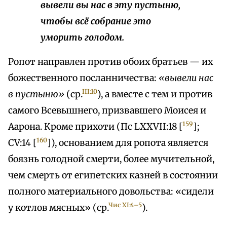
вывели вы нас в эту пустыню,
чтобы всё собрание это
уморить голодом.
Ропот направлен против обоих братьев — их
божественного посланничества:
«вывели нас
III:10
в пустыню»
(ср.
), а вместе с тем и против
самого Всевышнего, призвавшего Моисея и
159
Аарона. Кроме прихоти (Пс LXXVII:18 [
];
160
CV:14 [
]), основанием для ропота является
боязнь голодной смерти, более мучительной,
чем смерть от египетских казней в состоянии
полного материального довольства: «сидели
Чис XI:4–5
у котлов мясных» (ср.
).