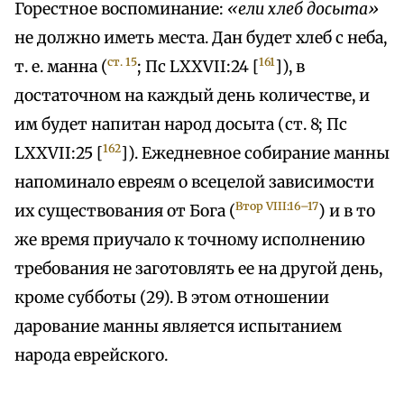
Горестное воспоминание:
«ели хлеб досыта»
не должно иметь места. Дан будет хлеб с неба,
ст. 15
161
т. е. манна (
; Пс LXXVII:24 [
]), в
достаточном на каждый день количестве, и
им будет напитан народ досыта (ст. 8; Пс
162
LXXVII:25 [
]). Ежедневное собирание манны
напоминало евреям о всецелой зависимости
Втор VIII:16–17
их существования от Бога (
) и в то
же время приучало к точному исполнению
требования не заготовлять ее на другой день,
кроме субботы (29). В этом отношении
дарование манны является испытанием
народа еврейского.