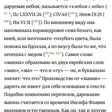
даруемая небом, называется
«хлебом с неба»
(
ст. 4
161
165
; Пс LXXVII:24 [
]; CIV:40 [
]; Неем IX:15 [
166
167
]; Ин VI:31 [
]). По внешнему виду она
напоминала кориандровое семя белого, как
иней, или желтовато-голубого цвета, была
похожа на бдоллах, а по вкусу была то же, что
31
Чис XI:7
лепешка с медом (
;
). Самое слово
«манна» образовано из двух еврейских слов:
«ман», «ма» — что и «гу» — он, и буквально
значит: что это? Производство от «манан» —
дарить не имеет для себя основания в тексте.
Подобно появлению перепелов, дарование
манны считается со времени Иосифа Флавия
явлением естественным. Как он, так и другие