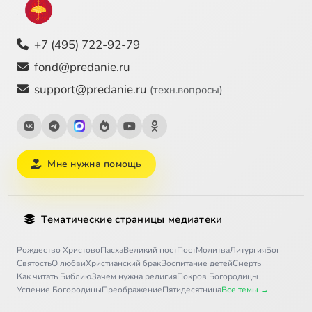
+7 (495) 722-92-79
fond@predanie.ru
support@predanie.ru
(техн.вопросы)
Мне нужна помощь
Тематические страницы медиатеки
Рождество Христово
Пасха
Великий пост
Пост
Молитва
Литургия
Бог
Святость
О любви
Христианский брак
Воспитание детей
Смерть
Как читать Библию
Зачем нужна религия
Покров Богородицы
Успение Богородицы
Преображение
Пятидесятница
Все темы →