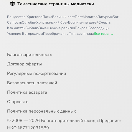
Тематические страницы медиатеки
Рождество Христово
Пасха
Великий пост
Пост
Молитва
Литургия
Бог
Святость
О любви
Христианский брак
Воспитание детей
Смерть
Как читать Библию
Зачем нужна религия
Покров Богородицы
Успение Богородицы
Преображение
Пятидесятница
Все темы →
Благотворительность
Договор оферты
Регулярные пожертвования
Безопасность платежей
Политика возврата
О проекте
Политика персональных данных
© 2008 — 2026 Благотворительный фонд «Предание»
НКО №7712031589