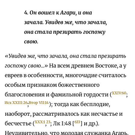
4. Он вошел к Агари, и она
зачала. Увидев же, что зачала,
она стала презирать госпожу
свою.
«Увидев же, что зачала, она стала презирать
госпожу свою…»
На всем древнем Востоке, а у
евреев в особенности, многочадие считалось
особым признаком божественного
XXIV:60
благословения и фамильной гордости (
;
Исх XXIII:26
Втор VII:14
;
); тогда как бесплодие,
наоборот, рассматривалось как несчастье и
XXX:1
23
633
бесчестье (
,
; Лк I:48 [
] и др.).
Неудивительно, что молодая служанка Агарь,