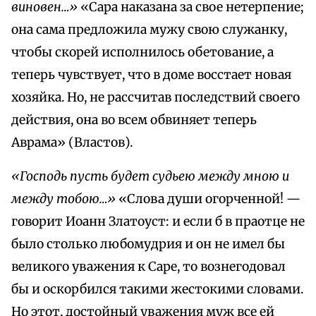
виновен…»
«Сара наказана за свое нетерпение;
она сама предложила мужу свою служанку,
чтобы скорей исполнилось обетование, а
теперь чувствует, что в доме восстает новая
хозяйка. Но, не рассчитав последствий своего
действия, она во всем обвиняет теперь
Аврама» (Властов).
«Господь пусть будет судьею между мною и
между тобою…»
«Слова души огорченной! —
говорит Иоанн Златоуст: и если б в праотце не
было столько любомудрия и он не имел бы
великого уважения к Саре, то вознегодовал
бы и оскорбился такими жестокими словами.
Но этот, достойный уважения муж все ей