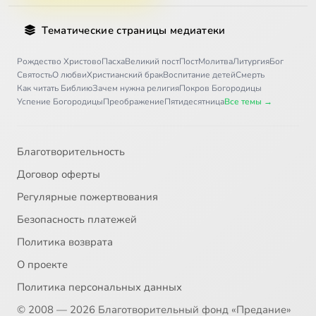
Тематические страницы медиатеки
Рождество Христово
Пасха
Великий пост
Пост
Молитва
Литургия
Бог
Святость
О любви
Христианский брак
Воспитание детей
Смерть
Как читать Библию
Зачем нужна религия
Покров Богородицы
Успение Богородицы
Преображение
Пятидесятница
Все темы →
Благотворительность
Договор оферты
Регулярные пожертвования
Безопасность платежей
Политика возврата
О проекте
Политика персональных данных
© 2008 — 2026 Благотворительный фонд «Предание»