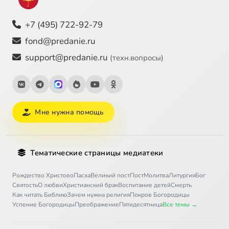
+7 (495) 722-92-79
fond@predanie.ru
support@predanie.ru
(техн.вопросы)
Мне нужна помощь
Тематические страницы медиатеки
Рождество Христово
Пасха
Великий пост
Пост
Молитва
Литургия
Бог
Святость
О любви
Христианский брак
Воспитание детей
Смерть
Как читать Библию
Зачем нужна религия
Покров Богородицы
Успение Богородицы
Преображение
Пятидесятница
Все темы →