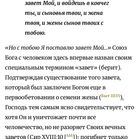
завет Мой, и войдешь в ковчег
ты, и сыновья твои, и жена
твоя, и жены сынов твоих с
тобою.
«Но с тобою Я поставлю завет Мой…»
Союз
Бога с человеком здесь впервые назван своим
специальным термином «завет» (берит).
Подтверждая существование того завета,
который был заключен Богом еще в
Быт III:15
первообетовании о семени жены (
),
Господь тем самым ясно свидетельствует, что
хотя Он и уничтожает почти все
человечество, но не разоряет Своих вечных
416
заветов (Сир XVIII:10 [
]); погибнет только