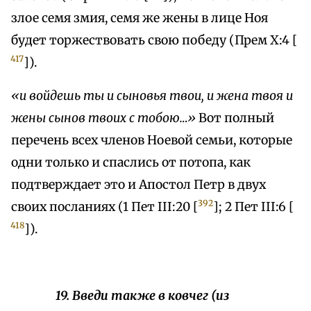
злое семя змия, семя же жены в лице Ноя
будет торжествовать свою победу (Прем X:4 [
417
]).
«и войдешь ты и сыновья твои, и жена твоя и
жены сынов твоих с тобою…»
Вот полный
перечень всех членов Ноевой семьи, которые
одни только и спаслись от потопа, как
подтверждает это и Апостол Петр в двух
392
своих посланиях (1 Пет III:20 [
]; 2 Пет III:6 [
418
]).
19. Введи также в ковчег (из