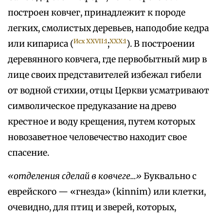
построен ковчег, принадлежит к породе
легких, смолистых деревьев, наподобие кедра
Исх XXVII:1
XXX:1
или кипариса (
;
). В построении
деревянного ковчега, где первобытный мир в
лице своих представителей избежал гибели
от водной стихии, отцы Церкви усматривают
символическое предуказание на древо
крестное и воду крещения, путем которых
новозаветное человечество находит свое
спасение.
«отделения сделай в ковчеге…»
Буквально с
еврейского — «гнезда» (kinnim) или клетки,
очевидно, для птиц и зверей, которых,