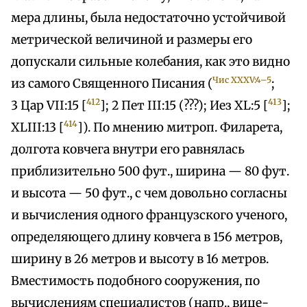
мера длины, была недостаточно устойчивой
метрической величиной и размеры его
допускали сильные колебания, как это видно
Чис XXXV:4–5
из самого Священного Писания (
;
412
413
3 Цар VII:15 [
]; 2 Пет III:15 (???); Иез XL:5 [
];
414
XLIII:13 [
]). По мнению митроп. Филарета,
долгота ковчега внутри его равнялась
приблизительно 500 фут., ширина — 80 фут.
и высота — 50 фут., с чем довольно согласны
и вычисления одного французского ученого,
определяющего длину ковчега в 156 метров,
ширину в 26 метров и высоту в 16 метров.
Вместимость подобного сооружения, по
вычислениям специалистов (напр., вице-