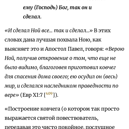
ему (Господь) Бог, так он и
сделал.
«И сделал Ной все… так и сделал…»
В этих
словах дана лучшая похвала Ною, как
выясняет это и Апостол Павел, говоря:
«Верою
Ной, получив откровение о том, что еще не
было видимо, благоговея приготовил ковчег
для спасения дома своего; ею осудил он (весь)
мир, и сделался наследником праведности по
409
вере»
(Евр XI:7 [
]).
«Построение ковчега (о котором так просто
выражается святой повествователь,
передавая это чисто покойное, послушное