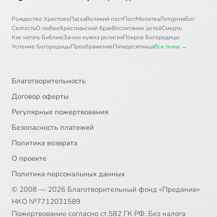
Рождество Христово
Пасха
Великий пост
Пост
Молитва
Литургия
Бог
Святость
О любви
Христианский брак
Воспитание детей
Смерть
Как читать Библию
Зачем нужна религия
Покров Богородицы
Успение Богородицы
Преображение
Пятидесятница
Все темы →
Благотворительность
Договор оферты
Регулярные пожертвования
Безопасность платежей
Политика возврата
О проекте
Политика персональных данных
© 2008 — 2026 Благотворительный фонд «Предание»
НКО №7712031589
Пожертвование согласно ст.582 ГК РФ. Без налога