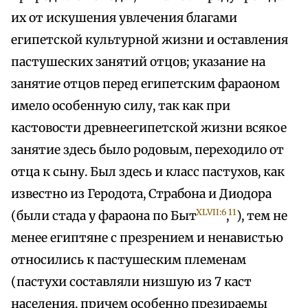
их от искушения увлечения благами
египетской культурной жизни и оставления
пастушеских занятий отцов; указание на
занятие отцов перед египетским фараоном
имело особенную силу, так как при
кастовости древнеегипетской жизни всякое
занятие здесь было родовым, переходило от
отца к сыну. Был здесь и класс пастухов, как
известно из Геродота, Страбона и Диодора
XLVII:6
11
(были стада у фараона по Быт
,
), тем не
менее египтяне с презрением и ненавистью
относились к пастушеским племенам
(пастухи составляли низшую из 7 каст
населения, причем особенно презираемы