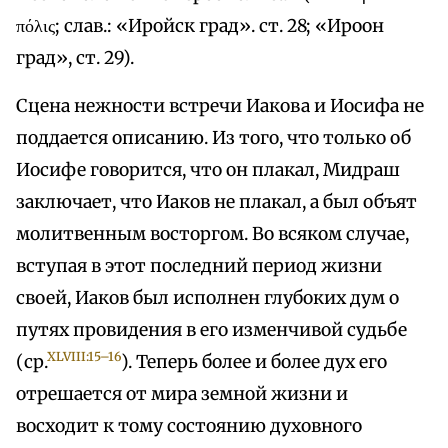
πόλις; слав.: «Иройск град». ст. 28; «Ироон
град», ст. 29).
Сцена нежности встречи Иакова и Иосифа не
поддается описанию. Из того, что только об
Иосифе говорится, что он плакал, Мидраш
заключает, что Иаков не плакал, а был объят
молитвенным восторгом. Во всяком случае,
вступая в этот последний период жизни
своей, Иаков был исполнен глубоких дум о
путях провидения в его изменчивой судьбе
XLVIII:15–16
(ср.
). Теперь более и более дух его
отрешается от мира земной жизни и
восходит к тому состоянию духовного