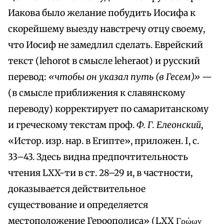
Иакова было желание побудить Иосифа к
скорейшему выезду навстречу отцу своему,
что Иосиф не замедлил сделать. Еврейский
текст (lehorot в смысле leheraot) и русский
перевод:
«чтобы он указал путь (в Гесем)»
—
(в смысле приближения к славянскому
переводу) корректирует по самаританскому
и греческому текстам проф.
Ф. Г. Елеонский
,
«Истор. изр. нар. в Египте», приложен. I, с.
33–43. Здесь видна предпочтительность
чтения LXX-ти в ст. 28–29 и, в частности,
доказывается действительное
существование и определяется
местоположение Героополиса» (LXX Γρώων