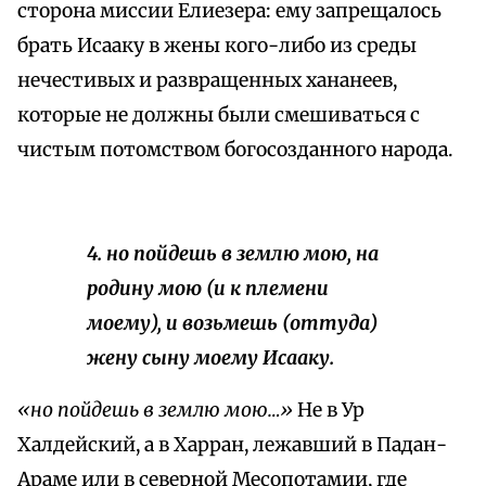
сторона миссии Елиезера: ему запрещалось
брать Исааку в жены кого-либо из среды
нечестивых и развращенных хананеев,
которые не должны были смешиваться с
чистым потомством богосозданного народа.
4. но пойдешь в землю мою, на
родину мою (и к племени
моему), и возьмешь (оттуда)
жену сыну моему Исааку.
«но пойдешь в землю мою…»
Не в Ур
Халдейский, а в Харран, лежавший в Падан-
Араме или в северной Месопотамии, где