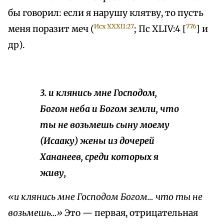
бы говорил: если я нарушу клятву, то пусть
Исх XXXII:27
776
меня поразит меч (
; Пс XLIV:4 [
] и
др).
3. и клянись мне Господом,
Богом неба и Богом земли, что
ты не возьмешь сыну моему
(Исааку) жены из дочерей
Хананеев, среди которых я
живу,
«и клянись мне Господом Богом… что ты не
возьмешь…»
Это — первая, отрицательная