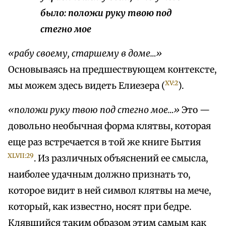
было: положи руку твою под
стегно мое
«рабу своему, старшему в доме…»
Основываясь на предшествующем контексте,
XV:2
мы можем здесь видеть Елиезера (
).
«положи руку твою под стегно мое…»
Это —
довольно необычная форма клятвы, которая
еще раз встречается в той же книге Бытия
XLVII:29
. Из различных объяснений ее смысла,
наиболее удачным должно признать то,
которое видит в ней символ клятвы на мече,
который, как известно, носят при бедре.
Клявшийся таким образом этим самым как