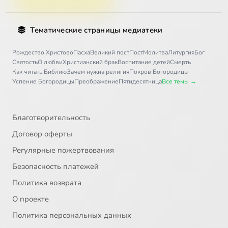
Тематические страницы медиатеки
Рождество Христово
Пасха
Великий пост
Пост
Молитва
Литургия
Бог
Святость
О любви
Христианский брак
Воспитание детей
Смерть
Как читать Библию
Зачем нужна религия
Покров Богородицы
Успение Богородицы
Преображение
Пятидесятница
Все темы →
Благотворительность
Договор оферты
Регулярные пожертвования
Безопасность платежей
Политика возврата
О проекте
Политика персональных данных