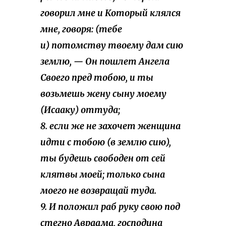
говорил мне и Который клялся
мне, говоря: (тебе
и) потомству твоему дам сию
землю, — Он пошлет Ангела
Своего пред тобою, и ты
возьмешь жену сыну моему
(Исааку) оттуда;
8. если же не захочет женщина
идти с тобою (в землю сию),
ты будешь свободен от сей
клятвы моей; только сына
моего не возвращай туда.
9. И положил раб руку свою под
стегно Авраама, господина