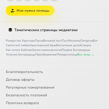
Мне нужна помощь
Тематические страницы медиатеки
Рождество Христово
Пасха
Великий пост
Пост
Молитва
Литургия
Бог
Святость
О любви
Христианский брак
Воспитание детей
Смерть
Как читать Библию
Зачем нужна религия
Покров Богородицы
Успение Богородицы
Преображение
Пятидесятница
Все темы →
Благотворительность
Договор оферты
Регулярные пожертвования
Безопасность платежей
Политика возврата