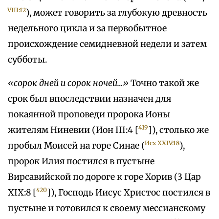
VIII:12
), может говорить за глубокую древность
недельного цикла и за первобытное
происхождение семидневной недели и затем
субботы.
«сорок дней и сорок ночей…»
Точно такой же
срок был впоследствии назначен для
покаянной проповеди пророка Ионы
419
жителям Ниневии (Ион III:4 [
]), столько же
Исх XXIV:18
пробыл Моисей на горе Синае (
),
пророк Илия постился в пустыне
Вирсавийской по дороге к горе Хорив (3 Цар
420
XIX:8 [
]), Господь Иисус Христос постился в
пустыне и готовился к своему мессианскому