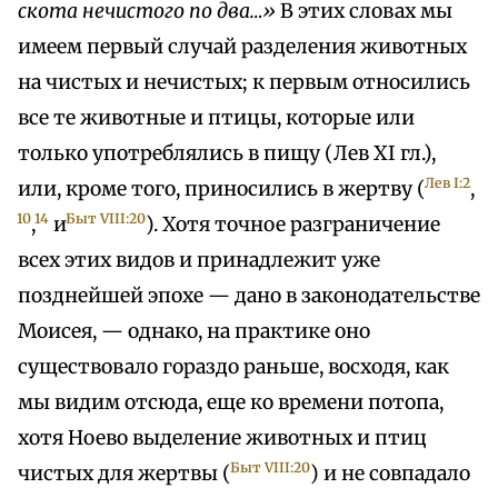
скота нечистого по два…»
В этих словах мы
имеем первый случай разделения животных
на чистых и нечистых; к первым относились
все те животные и птицы, которые или
только употреблялись в пищу (Лев XI гл.),
Лев I:2
или, кроме того, приносились в жертву (
,
10
14
Быт VIII:20
,
и
). Хотя точное разграничение
всех этих видов и принадлежит уже
позднейшей эпохе — дано в законодательстве
Моисея, — однако, на практике оно
существовало гораздо раньше, восходя, как
мы видим отсюда, еще ко времени потопа,
хотя Ноево выделение животных и птиц
Быт VIII:20
чистых для жертвы (
) и не совпадало