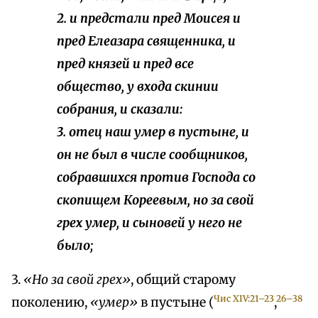
2. и предстали пред Моисея и
пред Елеазара священника, и
пред князей и пред все
общество, у входа скинии
собрания, и сказали:
3. отец наш умер в пустыне, и
он не был в числе сообщников,
собравшихся против Господа со
скопищем Кореевым, но за свой
грех умер, и сыновей у него не
было;
3.
«Но за свой грех»
, общий старому
Чис XIV:21–23
26–38
поколению,
«умер»
в пустыне (
,