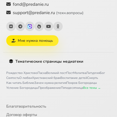
fond@predanie.ru
support@predanie.ru
(техн.вопросы)
Мне нужна помощь
Тематические страницы медиатеки
Рождество Христово
Пасха
Великий пост
Пост
Молитва
Литургия
Бог
Святость
О любви
Христианский брак
Воспитание детей
Смерть
Как читать Библию
Зачем нужна религия
Покров Богородицы
Успение Богородицы
Преображение
Пятидесятница
Все темы →
Благотворительность
Договор оферты