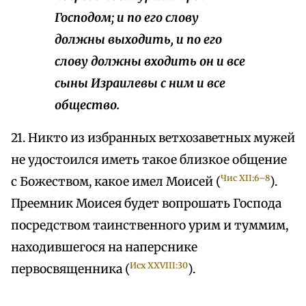
Господом; и по его слову
должны выходить, и по его
слову должны входить он и все
сыны Израилевы с ним и все
общество.
21. Никто из избранных ветхозаветных мужей
не удостоился иметь такое близкое общение
Чис XII:6–8
с Божеством, какое имел Моисей (
).
Преемник Моисея будет вопрошать Господа
посредством таинственного урим и туммим,
находившегося на наперснике
Исх XXVIII:30
первосвященника (
).