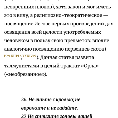
неокрепших плодов), хотя закон и мог иметь
это в виду, а религиозно-теократическое —
посвящение Иегове первых произведений для
освящения всей целости употребляемых
человеком в пользу свою предметов: вполне
аналогично посвящению первенцев скота (
Исх XIII:12
XXXIV:19
;
). Данная статья развита
талмудистами в целый трактат «Орла»
(«необрезанное»).
26. Не ешьте с кровью; не
ворожите и не гадайте.
27. Не стригите головы вашей