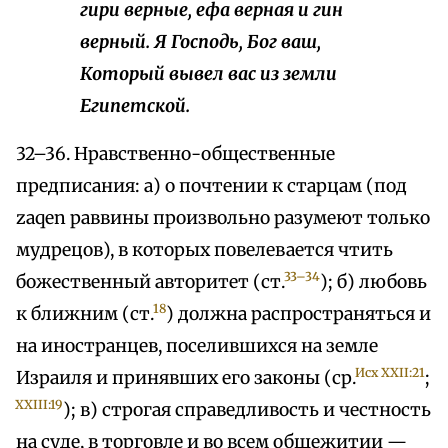
гири верные, ефа верная и гин
верный. Я Господь, Бог ваш,
Который вывел вас из земли
Египетской.
32–36. Нравственно-общественные
предписания: а) о почтении к старцам (под
zaqen раввины произвольно разумеют только
мудрецов), в которых повелевается чтить
33–34
божественный авторитет (ст.
); б) любовь
18
к ближним (ст.
) должна распространяться и
на иностранцев, поселившихся на земле
Исх XXII:21
Израиля и принявших его законы (ср.
;
XXIII:19
); в) строгая справедливость и честность
на суде, в торговле и во всем общежитии —