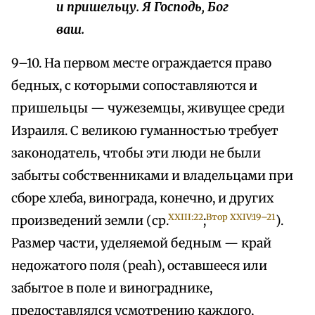
и пришельцу. Я Господь, Бог
ваш.
9–10. На первом месте ограждается право
бедных, с которыми сопоставляются и
пришельцы — чужеземцы, живущее среди
Израиля. С великою гуманностью требует
законодатель, чтобы эти люди не были
забыты собственниками и владельцами при
сборе хлеба, винограда, конечно, и других
XXIII:22
Втор XXIV:19–21
произведений земли (ср.
;
).
Размер части, уделяемой бедным — край
недожатого поля (peah), оставшееся или
забытое в поле и винограднике,
предоставлялся усмотрению каждого,