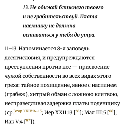
13. Не обижай ближнего твоего
и не грабительствуй. Плата
наемнику не должна
оставаться у тебя до утра.
11–13. Напоминается 8-я заповедь
десятисловия, и предупреждаются
преступления против нее — присвоение
чужой собственности во всех видах этого
греха: тайное похищение, явное с насилием
(грабеж), хитрый обман с ложною клятвою,
несправедливая задержка платы поденщику
Втор XXIV:14–15
85
86
(ср.
; Иер XXII:13 [
]; Мал III:5 [
];
87
Иак V:4 [
]).