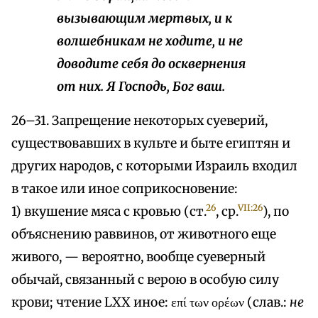
вызывающим мертвых, и к
волшебникам не ходите, и не
доводите себя до осквернения
от них. Я Господь, Бог ваш.
26–31. Запрещение некоторых суеверий,
существовавших в культе и быте египтян и
других народов, с которыми Израиль входил
в такое или иное соприкосновение:
26
VII:26
1) вкушение мяса с кровью (ст.
, ср.
), по
объяснению раввинов, от животного еще
живого, — вероятно, вообще суеверный
обычай, связанный с верою в особую силу
крови; чтение LXX иное: επί των ορέων (слав.:
не