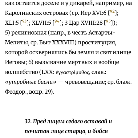
как остается доселе и у дикарей, например, на
92
Каролинских островах (ср. Иер XVI:6 [
];
93
94
95
XLI:5 [
]; XLVII:5 [
]; 3 Цар XVIII:28 [
]);
5) религиозная (напр., в честь Астарты-
Мелиты, ср. Быт XXXVIII) проституция,
которой осквернялись бы земля и святилище
Иеговы; 6) вызывание мертвых и вообще
волшебство (LXX: έγγαστρίμυθος, слав.:
«утробные басни»
— чревовещание; ср. блаж.
Феодор., вопр. 29).
32. Пред лицем седого вставай и
почитан лице старца, и бойся