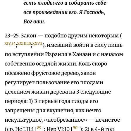
есть плоды его и собирать себе
все произведения его. Я Господь,
Бог ваш.
23–25. Закон — подобно другим некоторым (
XIV:34
XXIII:10
XXV:2
;
;
), имевший войти в силу лишь
по вступлении Израиля в Ханаан и с началом
собственно оседлой жизни. Коль скоро
посажено фруктовое дерево, закон
регулирует пользование его плодами
делением жизни дерева на 3 следующие
периода: 1) 3 первые года плоды его
запрещены для вкушения, как нечто
некультурное, «необрезанное» — нечистое
89
90
(ср. Ис LII:1 [
]; Иер VI:10 [
]); 2) в 4-й год