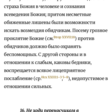
страха Божия в человеке и сознания
всеведения Божия; притом несметные
обиженные лишены были возможности
искать возмездия обидчикам. Посему грозное
Втор XXVII:18
проклятие Божие (см.
) против
обидчиков должно было охранять
беспомощных. С другой стороны и в
отношении к слабым, каковы бедняки,
воспрещается всякое лицеприятное
Исх XXIII:1–3
5–8
послабление (ср.
,
), недопустимое в
отношении сильных.
16. Не ходи переносчиком в