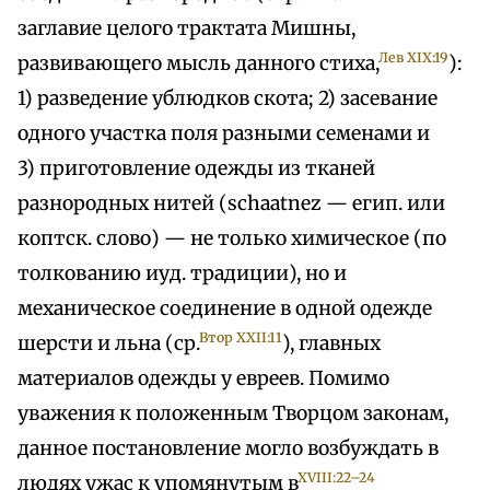
заглавие целого трактата Мишны,
Лев XIX:19
развивающего мысль данного стиха,
):
1) разведение ублюдков скота; 2) засевание
одного участка поля разными семенами и
3) приготовление одежды из тканей
разнородных нитей (schaatnez — егип. или
коптск. слово) — не только химическое (по
толкованию иуд. традиции), но и
механическое соединение в одной одежде
Втор XXII:11
шерсти и льна (ср.
), главных
материалов одежды у евреев. Помимо
уважения к положенным Творцом законам,
данное постановление могло возбуждать в
XVIII:22–24
людях ужас к упомянутым в