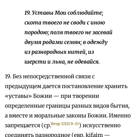
19. Уставы Мои соблюдайте;
скота твоего не своди с иною
породою; поля твоего не засевай
двумя родами семян; в одежду
из разнородных нитей, из
шерсти и льна, не одевайся.
19. Без непосредственной связи с
предыдущем дается постановление хранить
«уставы» Божии — при творении
определенные границы разных видов бытия,
а вместе и моральные законы Божии. Именно
Втор XXII:9–11
запрещается (ср.
) искусственно
соединять разнородное (евр. kifaim —