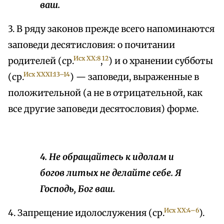
ваш.
3. В ряду законов прежде всего напоминаются
заповеди десятисловия: о почитании
Исх XX:8
12
родителей (ср.
,
) и о хранении субботы
Исх XXXI:13–14
(ср.
) — заповеди, выраженные в
положительной (а не в отрицательной, как
все другие заповеди десятословия) форме.
4. Не обращайтесь к идолам и
богов литых не делайте себе. Я
Господь, Бог ваш.
Исх XX:4–6
4. Запрещение идолослужения (ср.
).