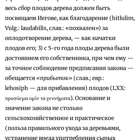
весь сбор плодов дерева должен быть
посвящаем Иегове, как благодарение (hitlulim,
Vulg.: laudabilis, слав.: «похвален») за
оплодотворение дерева, — как начатки
плодов его; 3) с 5-го года плоды дерева были
достоянием его собственника, при чем ему —
за точное соблюдение предписания закона —
обещается
«прибыток»
(слав.; евр.:
lehosiph — для прибавления) плодов (LXX:
προσύεμα υμίν τα γεννήματα). Основание и
значение закона не столько
сельскохозяйственное и практическое
(польза правильного ухода за деревьями,
устранение вреда употребления сырых