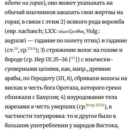
ядите на гopax
), оно может указывать на
обычай язычников закалать свои жертвы на
горах; в связи с этим 2) всякого рода ворожба
(евр. nachasch; LXX: οίωνίζεσθαι, Vulg.:
augurari — гадание по полету птиц) и гадание
26
XX:6
(ст.
, ср.
); 3) стрижение волос на голове и
91
бороде (ср. Иер IX:25–26 [
]) с язычески-
суеверными целями, как, напр., древние
арабы, по Геродоту (III, 8), сбривали волосы на
висках в честь бога Оротала, которого греки
сближали с Бахусом; 4) изуродование тела
Втор XIV:1
нарезами в честь умерших (ср.
), в
частности татуировка: то и другое было в
большом употреблении у народов Востока,