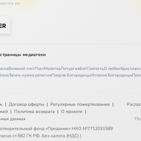
ляются на
 страницы медиатеки
асха
Великий пост
Пост
Молитва
Литургия
Бог
Святость
О любви
Христианс
иблию
Зачем нужна религия
Покров Богородицы
Успение Богородицы
Пре
ть
|
Договор оферты
|
Регулярные пожертвования
|
Распр
ежей
|
Политика возврата
|
О проекте
|
ьных данных
По
готворительный фонд «Предание» НКО №7712031589
асно ст.582 ГК РФ. Без налога (НДС)
|