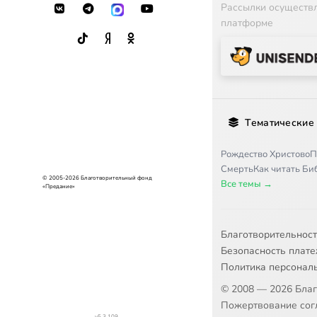
Рассылки осуществ
платформе
Тематические
Рождество Христово
П
Смерть
Как читать Б
© 2005-2026 Благотворительный фонд
Все темы →
«Предание»
Благотворительнос
Безопасность плат
Политика персонал
© 2008 — 2026 Бла
Пожертвование согл
v5.3.109