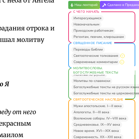
с неба от Ангела
Наш лекторий
Сделано в Предан
С ЧЕГО НАЧАТЬ
Интересующимся
Новоначальным
адания отрока и
Приходским работникам
Регентам, певчим, клирошанам
лышал молитву
СВЯЩЕННОЕ ПИСАНИЕ
Переводы Библии
Святоотеческие толкования
Современные комментарии
МОЛИТВОСЛОВЫ.
БОГОСЛУЖЕБНЫЕ ТЕКСТЫ
Молитвы по-русски
Молитвы по-славянски
о Я
Богослужебные тексты на русском язык
Богослужебные тексты на церковнослав
СВЯТООТЕЧЕСКОЕ НАСЛЕДИЕ
Мужи апостольские. I—II века
веду от него
Апологеты. II—III века
Вселенские соборы. IV—VIII века
рекрасным
Средневековье. IX—XV века
Новое время. XVI—XIX века
змаилом
Современность. XX—XXI века