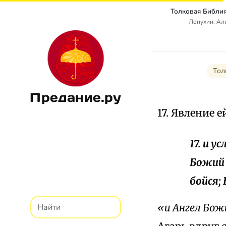
Лопухин, Ал
Тол
Предание.ру
17. Явление е
17. и у
Божий с
бойся;
«и Ангел Божи