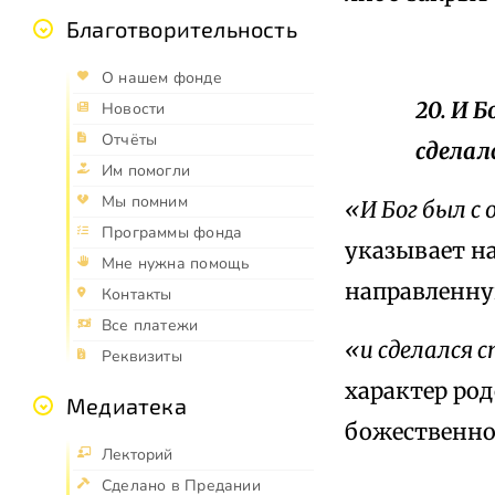
Благотворительность
О нашем фонде
20. И 
Новости
Отчёты
сделал
Им помогли
Мы помним
«И Бог был с
Программы фонда
указывает н
Мне нужна помощь
направленну
Контакты
Все платежи
«и сделался 
Реквизиты
характер ро
Медиатека
божественног
Лекторий
Сделано в Предании