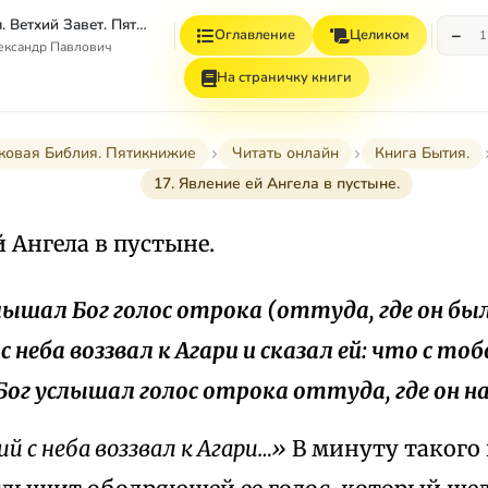
Толковая Библия. Ветхий Завет. Пятикнижие.
−
Оглавление
Целиком
1
ександр Павлович
На страничку книги
ковая Библия. Пятикнижие
Читать онлайн
Книга Бытия.
17. Явление ей Ангела в пустыне.
й Ангела в пустыне.
слышал Бог голос отрока (оттуда, где он был
 неба воззвал к Агари и сказал ей: что с тоб
 Бог услышал голос отрока оттуда, где он н
й с неба воззвал к Агари…»
В минуту такого