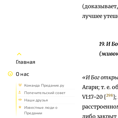
(доказывает, 
лучшее утеше
19. И Б
(живою
Главная
О нас
«И Бог открыл
Команда Предание.ру
Агари; т. е. 
Попечительский совет
298
VI:17–20 [
];
Наши друзья
расстроенном
Известные люди о
Предании
либо закрыт 