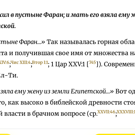
 жил в пустыне Фаран; и мать его взяла ему 
ской.
устыне Фаран…»
Так называлась горная обла
пта и получившая свое имя от множества 
XIV:6
Чис XIII:4
Втор I:1
745
;
;
; 1 Цар XXV:1 [
]). Совреме
л-Ти.
взяла ему жену из земли Египетской…»
Вот о
о, как высоко в библейской древности сто
XXVII:46
XXXVIII:
 власти в брачном вопросе (ср.
;