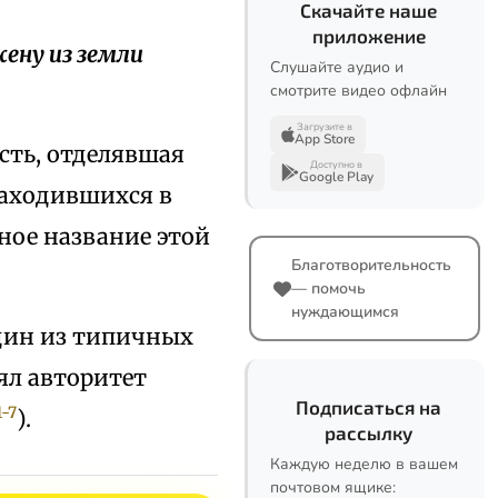
Скачайте наше
приложение
жену из земли
Слушайте аудио и
смотрите видео офлайн
Загрузите в
App Store
сть, отделявшая
Доступно в
Google Play
находившихся в
нное название этой
Благотворительность
— помочь
нуждающимся
дин из типичных
ял авторитет
Подписаться на
1-7
).
рассылку
Каждую неделю в вашем
почтовом ящике: