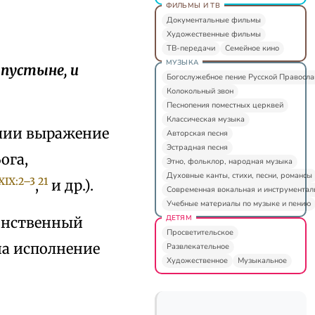
ФИЛЬМЫ И ТВ
Документальные фильмы
Художественные фильмы
ТВ-передачи
Семейное кино
МУЗЫКА
 пустыне, и
Богослужебное пение Русской Правосл
Колокольный звон
Песнопения поместных церквей
Классическая музыка
блии выражение
Авторская песня
Эстрадная песня
ога,
Этно, фольклор, народная музыка
Духовные канты, стихи, песни, романсы
XIX:2–3
21
,
и др.).
Современная вокальная и инструментал
Учебные материалы по музыке и пению
ДЕТЯМ
инственный
Просветительское
на исполнение
Развлекательное
Художественное
Музыкальное