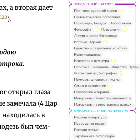
ПРЕДМЕТНЫЙ КАТАЛОГ
ах, а вторая дает
Практика духовной жизни
I:20
Систематическое богословие
).
Проповеди, беседы
Апологетика
Философия
Патрология
Литургическое богословие
История Церкви
Единство и разделения христиан
 водою
Религиоведение
Искусство и культура
 отрока.
Политика. Экономика. Общество. Публи
Жития святых, биографии
Мемуары, дневники, письма
Семья и воспитание
ог открыл глаза
Психология и терапия
Материалы о благотворительности
не замечала (4 Цар
Материалы на иностранных языках
ХУДОЖЕСТВЕННАЯ ЛИТЕРАТУРА
а находилась в
Русская литература
Переводная поэзия
лодезь был чем-
Русская поэзия
Зарубежная литература