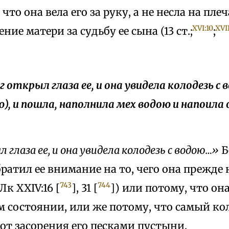
что она вела его за руку, а не несла на плеч
XVI:10
XVI
ние матери за судьбу ее сына (13 ст.;
;
ог открыл глаза ее, и она увидела колодезь с
), и пошла, наполнила мех водою и напоила
 глаза ее, и она увидела колодезь с водою…»
Б
обратил ее внимание на то, чего она прежде 
743
744
 Лк XXIV:16 [
], 31 [
]) или потому, что он
 состоянии, или же потому, что самый ко
от засорения его песками пустыни.