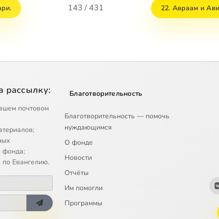
143 / 431
ари.
22. Авраам и Ав
а рассылку:
Благотворительность
ашем почтовом
Благотворительность — помочь
нуждающимся
атериалов;
ных
О фонде
 фонда;
Новости
 по Евангелию.
Отчёты
Им помогли
Программы