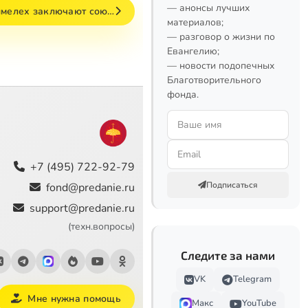
— анонсы лучших
имелех заключают сою…
материалов;
— разговор о жизни по
Евангелию;
— новости подопечных
Благотворительного
фонда.
+7 (495) 722-92-79
Подписаться
fond@predanie.ru
support@predanie.ru
(техн.вопросы)
Следите за нами
VK
Telegram
Мне нужна помощь
Макс
YouTube