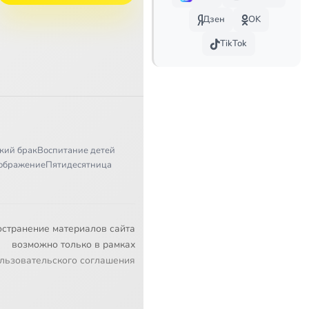
Дзен
OK
TikTok
кий брак
Воспитание детей
ображение
Пятидесятница
остранение материалов сайта
возможно только в рамках
льзовательского соглашения