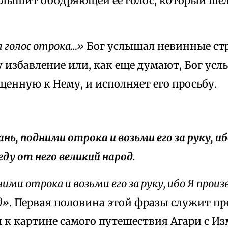
слышит ободряющей ее голос, который шел 
 голос отрока…»
Бог услышал невинные стр
у избавление или, как еще думают, Бог ус
щенную к Нему, и исполняет его просьбу.
ань, подними отрока и возьми его за руку, иб
еду от него великий народ.
ими отрока и возьми его за руку, ибо Я произ
д»
. Первая половина этой фразы служит п
 к картине самого путешествия Агари с И