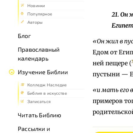
Новинки
21. Он
Популярное
Авторы
Египет
Блог
«Он жил в п
Православный
Едом от Еги
календарь
ней пещере (
Изучение Библии
пустыни — Е
Колледж Наследие
«и мать его 
Библия в искусстве
примеров тог
Записаться
родительской
Читать Библию
Рассылки и