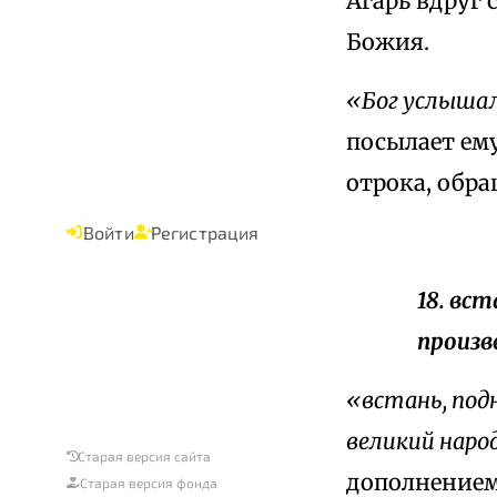
Агарь вдруг 
Божия.
«Бог услышал
посылает ем
отрока, обра
Войти
Регистрация
18. вст
произв
«встань, подн
великий наро
Старая версия сайта
дополнением
Старая версия фонда