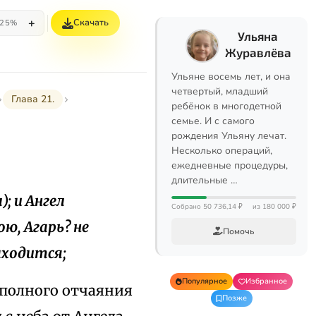
+
Скачать
25%
Ульяна
Журавлёва
Ульяне восемь лет, и она
четвертый, младший
Глава 21.
ребёнок в многодетной
семье. И с самого
рождения Ульяну лечат.
Несколько операций,
ежедневные процедуры,
длительные …
); и Ангел
Собрано 50 736,14 ₽
из 180 000 ₽
ою, Агарь? не
Помочь
аходится;
Популярное
Избранное
 полного отчаяния
Позже