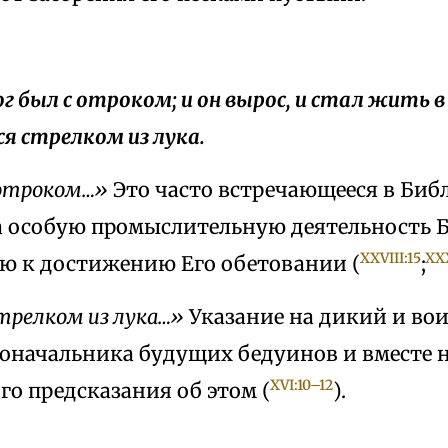
Бог был с отроком; и он вырос, и стал жить в
ся стрелком из лука.
 отроком…»
Это часто встречающееся в Би
а особую промыслительную деятельность Б
XXVIII:15
XX
ю к достижению Его обетовании (
;
стрелком из лука…»
Указание на дикий и во
доначальника будущих бедуинов и вместе 
XVI:10–12
о предсказания об этом (
).