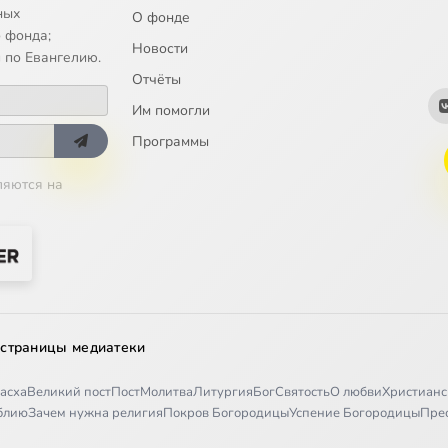
ных
О фонде
 фонда;
Новости
 по Евангелию.
Отчёты
Им помогли
Программы
ляются на
 страницы медиатеки
асха
Великий пост
Пост
Молитва
Литургия
Бог
Святость
О любви
Христианс
иблию
Зачем нужна религия
Покров Богородицы
Успение Богородицы
Пре