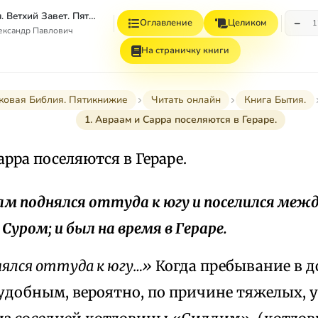
Толковая Библия. Ветхий Завет. Пятикнижие.
−
Оглавление
Целиком
1
ександр Павлович
На страничку книги
ковая Библия. Пятикнижие
Читать онлайн
Книга Бытия.
1. Авраам и Сарра поселяются в Гераре.
Сарра поселяются в Гераре.
аам поднялся оттуда к югу и поселился меж
Суром; и был на время в Гepape.
ялся оттуда к югу…»
Когда пребывание в 
еудобным, вероятно, по причине тяжелых, 