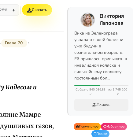
+
Скачать
25%
Виктория
Гапонова
Вика из Зеленограда
узнала о своей болезни
Глава 20.
уже будучи в
сознательном возрасте.
Ей пришлось привыкать к
инвалидной коляске и
сильнейшему сколиозу,
постоянным бол…
ду Кадесом и
Собрано 840 036,83
из 1 745 200
₽
₽
Помочь
долине Мамре
удушливых газов,
Популярное
Избранное
Позже