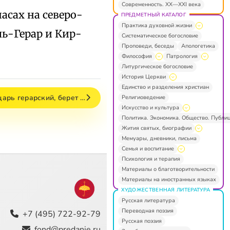
Современность. XX—XXI века
асах на северо-
ПРЕДМЕТНЫЙ КАТАЛОГ
Практика духовной жизни
ль-Герар и Кир-
Систематическое богословие
Проповеди, беседы
Апологетика
Философия
Патрология
Литургическое богословие
История Церкви
Единство и разделения христиан
царь герарский, берет …
Религиоведение
Искусство и культура
Политика. Экономика. Общество. Публи
Жития святых, биографии
Мемуары, дневники, письма
Семья и воспитание
Психология и терапия
Материалы о благотворительности
Материалы на иностранных языках
ХУДОЖЕСТВЕННАЯ ЛИТЕРАТУРА
Русская литература
Переводная поэзия
+7 (495) 722-92-79
Русская поэзия
fond@predanie.ru