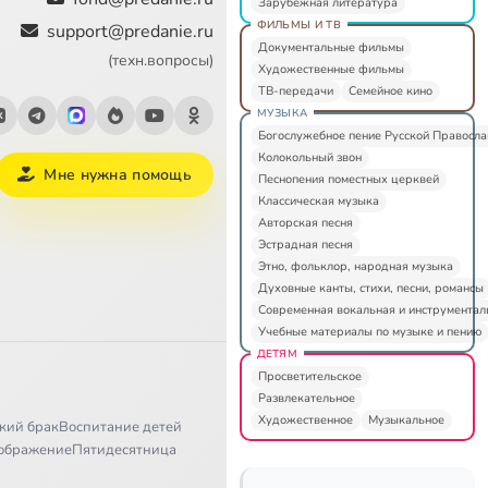
Зарубежная литература
ФИЛЬМЫ И ТВ
support@predanie.ru
Документальные фильмы
(техн.вопросы)
Художественные фильмы
ТВ-передачи
Семейное кино
МУЗЫКА
Богослужебное пение Русской Правосл
Колокольный звон
Мне нужна помощь
Песнопения поместных церквей
Классическая музыка
Авторская песня
Эстрадная песня
Этно, фольклор, народная музыка
Духовные канты, стихи, песни, романсы
Современная вокальная и инструментал
Учебные материалы по музыке и пению
ДЕТЯМ
Просветительское
Развлекательное
Художественное
Музыкальное
кий брак
Воспитание детей
ображение
Пятидесятница