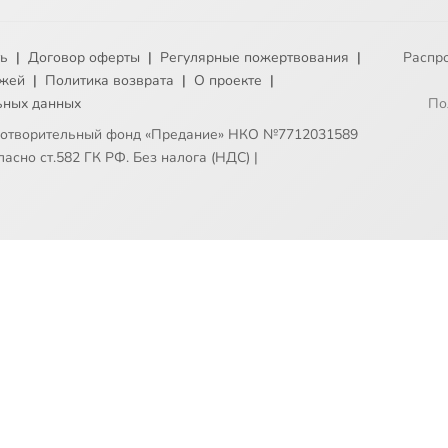
ть
|
Договор оферты
|
Регулярные пожертвования
|
Распр
ежей
|
Политика возврата
|
О проекте
|
ьных данных
По
готворительный фонд «Предание» НКО №7712031589
асно ст.582 ГК РФ. Без налога (НДС)
|