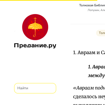
Лопухин, Ал
Тол
Предание.ру
1. Авраам и 
1. Авр
между 
«Авраам подн
сделалось н