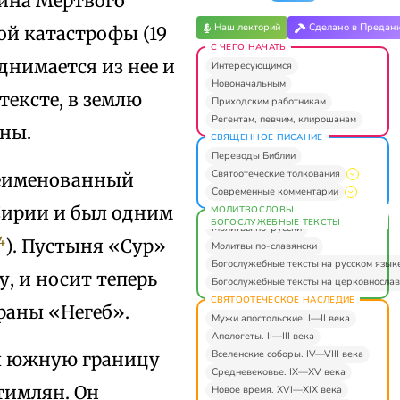
ина Мертвого
Наш лекторий
Сделано в Предан
ой катастрофы (19
С ЧЕГО НАЧАТЬ
однимается из нее и
Интересующимся
Новоначальным
тексте, в землю
Приходским работникам
Регентам, певчим, клирошанам
ины.
СВЯЩЕННОЕ ПИСАНИЕ
Переводы Библии
Святоотеческие толкования
реименованный
Современные комментарии
Сирии и был одним
МОЛИТВОСЛОВЫ.
БОГОСЛУЖЕБНЫЕ ТЕКСТЫ
Молитвы по-русски
4
). Пустыня «Сур»
Молитвы по-славянски
Богослужебные тексты на русском язык
, и носит теперь
Богослужебные тексты на церковнослав
СВЯТООТЕЧЕСКОЕ НАСЛЕДИЕ
раны «Негеб».
Мужи апостольские. I—II века
Апологеты. II—III века
Вселенские соборы. IV—VIII века
лял южную границу
Средневековье. IX—XV века
тимлян. Он
Новое время. XVI—XIX века