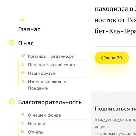
находился в 
восток от Га
Главная
бет-Ель-Гера
О нас
Команда Предание.ру
Глава 20.
Попечительский совет
Наши друзья
Известные люди о
Предании
Благотворительность
Подписаться н
О нашем фонде
Каждую неделю в в
Новости
ящике:
Отчёты
— анонсы лучших м