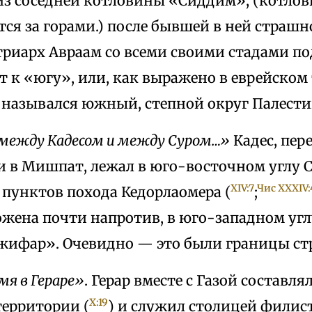
з соседней котловины «Сиддим», (котлов
ся за горами.) после бывшей в ней страшн
патриарх Авраам со всеми своими стадами п
 к «югу», или, как выражено в еврейском 
к назывался южный, степной округ Палест
 между Кадесом и между Суром…»
Кадес, пе
и в Мишпат, лежал в юго-восточном углу 
XIV:7
Чис XXXIV:
 пунктов похода Кедорлаомера (
;
жена почти напротив, в юго-западном углу
жифар». Очевидно — это были границы ст
мя в Гераре»
. Герар вместе с Газой состав
X:19
территории (
) и служил столицей филис