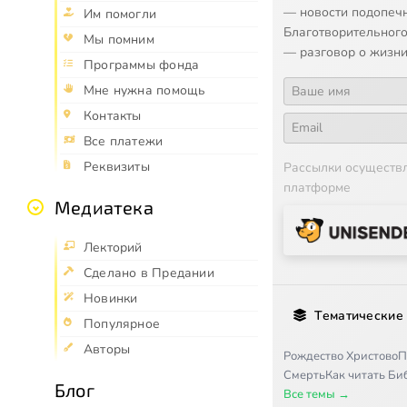
— новости подопеч
Им помогли
Благотворительного
Мы помним
— разговор о жизни
Программы фонда
Мне нужна помощь
Контакты
Все платежи
Реквизиты
Рассылки осуществ
платформе
Медиатека
Лекторий
Сделано в Предании
Новинки
Тематические
Популярное
Авторы
Рождество Христово
П
Смерть
Как читать Б
Блог
Все темы →