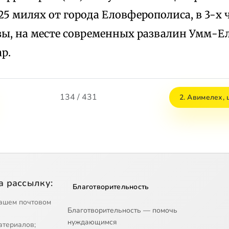
25 милях от города Еловферополиса, в 3-х ч
зы, на месте современных развалин Умм-Е
р.
134 / 431
2. Авимелех, 
а рассылку:
Благотворительность
ашем почтовом
Благотворительность — помочь
нуждающимся
атериалов;