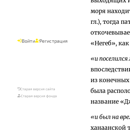
выходящих и
моря находит
гл.), тогда 
откочевывает
Войти
Регистрация
«Негеб», ка
«и поселился
впоследстви
из конечных
Старая версия сайта
была располо
Старая версия фонда
название «Д
«и был на вре
ханаанской 