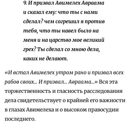
9. И призвал Авимелех Авраама
и сказал ему: что ты с нами
сделал? чем согрешил я против
тебя, что ты навел было на
меня и на царство мое великий
грех? Ты сделал со мною дела,
каких не делают.
«И встал Авимелех утром рано и призвал всех
рабов своих… И призвал… Авраама…»
Вся эта
торжественность и гласность расследования
дела свидетельствует о крайней его важности
в глазах Авимелеха и о высоком правосудии
последнего.