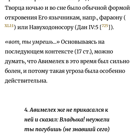
Творца ночью и во сне было обычной формой
откровения Его язычникам, напр., фараону (
XLI:1
725
) или Навуходоносору (Дан IV:5 [
]).
«вот, ты умрешь…»
Основываясь на
последующем контексте (17 ст.), можно
думать, что Авимелех в это время был сильно
болен, и потому такая угроза была особенно
действительна.
4. Авимелех же не прикасался к
ней и сказал: Владыка! неужели
ты погубишь (не знавший
сего
)