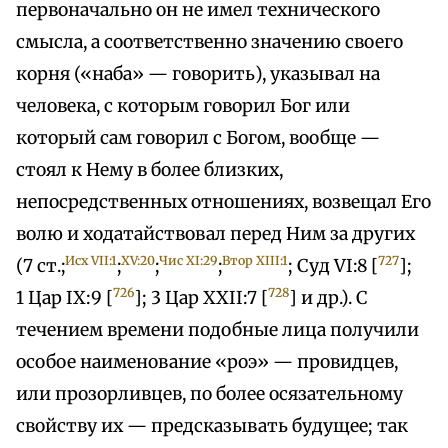
первоначально он не имел технического
смысла, а соответственно значению своего
корня («наба» — говорить), указывал на
человека, с которым говорил Бог или
который сам говорил с Богом, вообще —
стоял к Нему в более близких,
непосредственных отношениях, возвещал Его
волю и ходатайствовал перед Ним за других
Исх VII:1
XV:20
Чис XI:29
Втор XIII:1
727
(7 ст.;
;
;
;
; Суд VI:8 [
];
726
728
1 Цар IX:9 [
]; 3 Цар XXII:7 [
] и др.). С
течением времени подобные лица получили
особое наименование «роэ» — провидцев,
или прозорливцев, по более осязательному
свойству их — предсказывать будущее; так