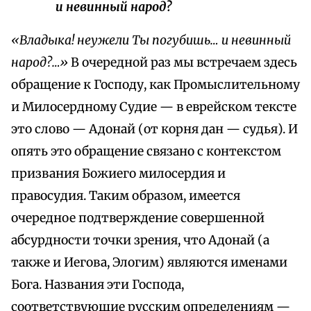
и невинный народ?
«Владыка! неужели Ты погубишь… и невинный
народ?…»
В очередной раз мы встречаем здесь
обращение к Господу, как Промыслительному
и Милосердному Судие — в еврейском тексте
это слово — Адонай (от корня дан — судья). И
опять это обращение связано с контекстом
призвания Божиего милосердия и
правосудия. Таким образом, имеется
очередное подтверждение совершенной
абсурдности точки зрения, что Адонай (а
также и Иегова, Элогим) являются именами
Бога. Названия эти Господа,
соответствующие русским определениям —