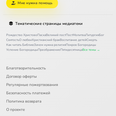
Мне нужна помощь
Тематические страницы медиатеки
Рождество Христово
Пасха
Великий пост
Пост
Молитва
Литургия
Бог
Святость
О любви
Христианский брак
Воспитание детей
Смерть
Как читать Библию
Зачем нужна религия
Покров Богородицы
Успение Богородицы
Преображение
Пятидесятница
Все темы →
Благотворительность
Договор оферты
Регулярные пожертвования
Безопасность платежей
Политика возврата
О проекте