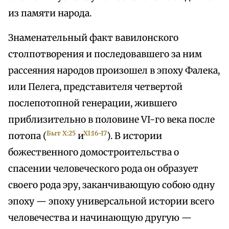
из памяти народа.
Знаменательный факт вавилонского
столпотворения и последовавшего за ним
рассеяния народов произошел в эпоху Фалека,
или Пелега, представителя четвертой
послепотопной генерации, жившего
приблизительно в половине VI-го века после
Быт X:25
XI:16-17
потопа (
и
). В истории
божественного домостроительства о
спасении человеческого рода он образует
своего рода эру, заканчивающую собою одну
эпоху — эпоху универсальной истории всего
человечества и начинающую другую —