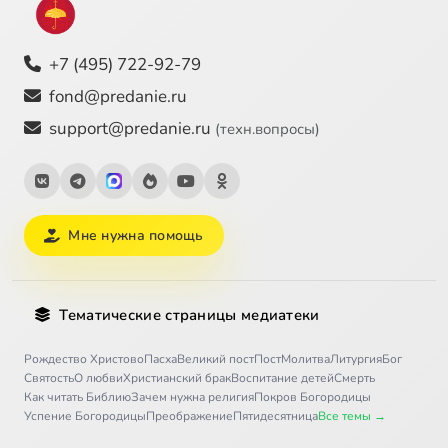
+7 (495) 722-92-79
fond@predanie.ru
support@predanie.ru
(техн.вопросы)
Мне нужна помощь
Тематические страницы медиатеки
Рождество Христово
Пасха
Великий пост
Пост
Молитва
Литургия
Бог
Святость
О любви
Христианский брак
Воспитание детей
Смерть
Как читать Библию
Зачем нужна религия
Покров Богородицы
Успение Богородицы
Преображение
Пятидесятница
Все темы →