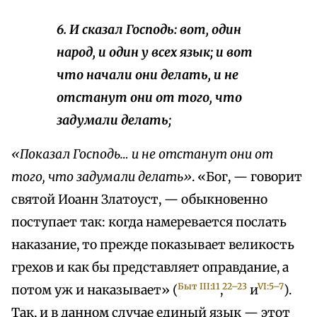
6. И сказал Господь: вот, один
народ, и один у всех язык; и вот
что начали они делать, и не
отстанут они от того, что
задумали делать;
«Показал Господь… и не отстанут они от
того, что задумали делать»
. «Бог, — говорит
святой Иоанн Златоуст, — обыкновенно
поступает так: когда намеревается послать
наказание, то прежде показывает великость
грехов и как бы представляет оправдание, а
Быт III:11
22–23
VI:5–7
потом уж и наказывает» (
,
и
).
Так, и в данном случае единый язык — этот