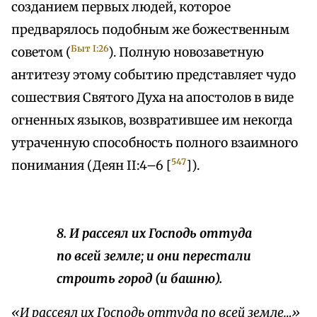
созданием первых людей, которое
предварялось подобным же божественным
Быт I:26
советом (
). Полную новозаветную
антитезу этому событию представляет чудо
сошествия Святого Духа на апостолов в виде
огненных языков, возвратившее им некогда
утраченную способность полного взаимного
547
понимания (Деян II:4–6 [
]).
8. И рассеял их Господь оттуда
по всей земле; и они перестали
строить город (и башню).
«И рассеял их Господь оттуда по всей земле…»