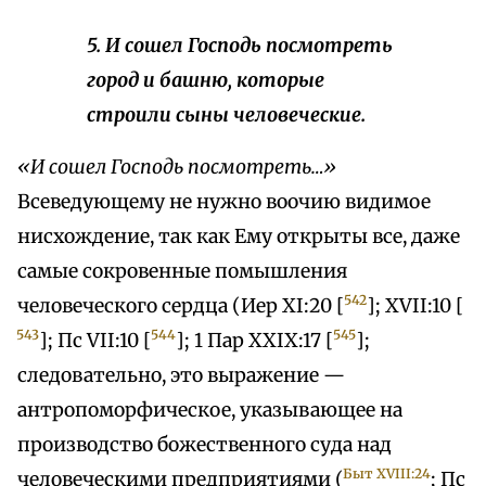
5. И сошел Господь посмотреть
город и башню, которые
строили сыны человеческие.
«И сошел Господь посмотреть…»
Всеведующему не нужно воочию видимое
нисхождение, так как Ему открыты все, даже
самые сокровенные помышления
542
человеческого сердца (Иер XI:20 [
]; XVII:10 [
543
544
545
]; Пс VII:10 [
]; 1 Пар XXIX:17 [
];
следовательно, это выражение —
антропоморфическое, указывающее на
производство божественного суда над
Быт XVIII:24
человеческими предприятиями (
; Пс