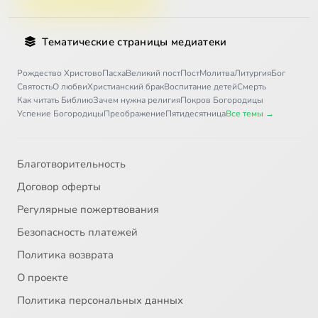
Тематические страницы медиатеки
Рождество Христово
Пасха
Великий пост
Пост
Молитва
Литургия
Бог
Святость
О любви
Христианский брак
Воспитание детей
Смерть
Как читать Библию
Зачем нужна религия
Покров Богородицы
Успение Богородицы
Преображение
Пятидесятница
Все темы →
Благотворительность
Договор оферты
Регулярные пожертвования
Безопасность платежей
Политика возврата
О проекте
Политика персональных данных