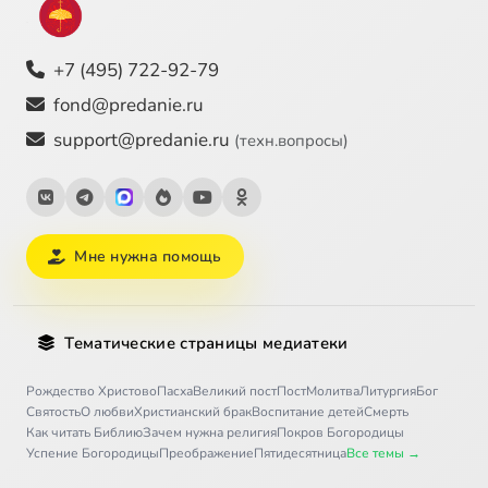
+7 (495) 722-92-79
fond@predanie.ru
support@predanie.ru
(техн.вопросы)
Мне нужна помощь
Тематические страницы медиатеки
Рождество Христово
Пасха
Великий пост
Пост
Молитва
Литургия
Бог
Святость
О любви
Христианский брак
Воспитание детей
Смерть
Как читать Библию
Зачем нужна религия
Покров Богородицы
Успение Богородицы
Преображение
Пятидесятница
Все темы →