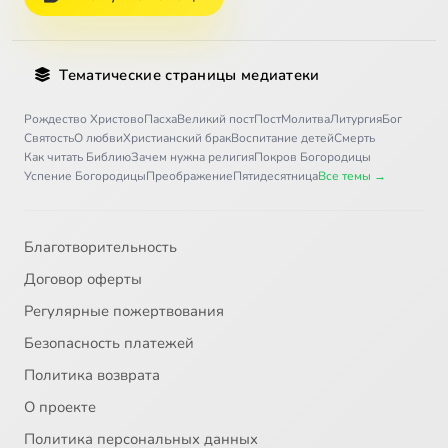
Тематические страницы медиатеки
Рождество Христово
Пасха
Великий пост
Пост
Молитва
Литургия
Бог
Святость
О любви
Христианский брак
Воспитание детей
Смерть
Как читать Библию
Зачем нужна религия
Покров Богородицы
Успение Богородицы
Преображение
Пятидесятница
Все темы →
Благотворительность
Договор оферты
Регулярные пожертвования
Безопасность платежей
Политика возврата
О проекте
Политика персональных данных