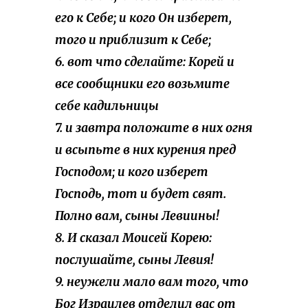
его к Себе; и кого Он изберет,
того и приблизит к Себе;
6. вот что сделайте: Корей и
все сообщники его возьмите
себе кадильницы
7. и завтра положите в них огня
и всыпьте в них курения пред
Господом; и кого изберет
Господь, тот и будет свят.
Полно вам, сыны Левиины!
8. И сказал Моисей Корею:
послушайте, сыны Левия!
9. неужели мало вам того, что
Бог Израилев отделил вас от