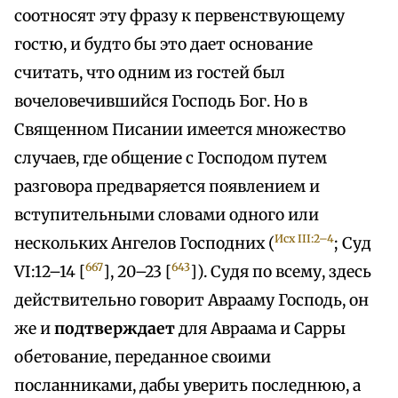
соотносят эту фразу к первенствующему
гостю, и будто бы это дает основание
считать, что одним из гостей был
вочеловечившийся Господь Бог. Но в
Священном Писании имеется множество
случаев, где общение с Господом путем
разговора предваряется появлением и
вступительными словами одного или
Исх III:2–4
нескольких Ангелов Господних (
; Суд
667
643
VI:12–14 [
], 20–23 [
]). Судя по всему, здесь
действительно говорит Аврааму Господь, он
же и
подтверждает
для Авраама и Сарры
обетование, переданное своими
посланниками, дабы уверить последнюю, а