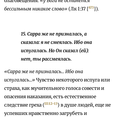
благовещения:
«у Бога не останется
673
бессильным никакое слово»
(Лк I:37 [
]).
15. Сарра же не призналась, а
сказала: я не смеялась. Ибо она
испугалась. Но Он сказал (ей):
нет, ты рассмеялась.
«Сарра же не призналась… Ибо она
испугалась…»
Чувство некоторого испуга или
страха, как мучительного голоса совести и
опасения наказания, есть естественное
III:12–13
следствие греха (
) в душе людей, еще не
успевших нравственно загрубеть и