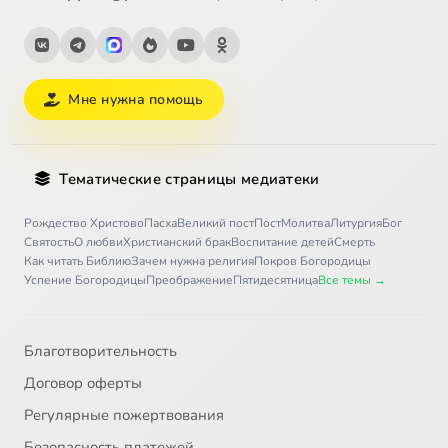
Мне нужна помощь
Тематические страницы медиатеки
Рождество Христово
Пасха
Великий пост
Пост
Молитва
Литургия
Бог
Святость
О любви
Христианский брак
Воспитание детей
Смерть
Как читать Библию
Зачем нужна религия
Покров Богородицы
Успение Богородицы
Преображение
Пятидесятница
Все темы →
Благотворительность
Договор оферты
Регулярные пожертвования
Безопасность платежей