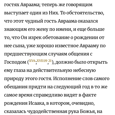
гостях Авраама; теперь же говорящим
выступает один из Них. То обстоятельство,
что этот чудный гость Авраама оказался
знающим его жену по имени, и еще больше
то, что Он изрек обетование о рождении от
нее сына, уже хорошо известное Аврааму по
предшествующим случаям общения с
XV:4
XVII:19
21
Господом (
;
,
), должно было открыть
ему глаза на действительную небесную
природу этого гостя. Исполнение слов самого
обещания придти на следующий год в то же
самое время справедливо видят в факте
рождения Исаака, в котором, очевидно,
сказалась чудодейственная рука Божья, на