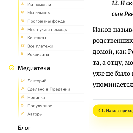
12. И 
Им помогли
сын Рев
Мы помним
Программы фонда
Иаков назыв
Мне нужна помощь
Контакты
родственника
Все платежи
домой, как Р
Реквизиты
та, а отцу; 
Медиатека
уже не было 
Лекторий
упоминается
Сделано в Предании
Новинки
Популярное
1. Иаков прихо
Авторы
Блог