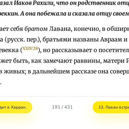
сказал Иаков Рахили, что он родственник отц
еккин. А она побежала и сказала отцу своему
ает себя
братом
Лавана, конечно, в обши
 (русск. пер.), братьями названы Авраам и
XXIV:28
евекка (
), но рассказывает о посетител
может быть, как замечают раввины, матери 
в живых; в дальнейшем рассказе она совер
.
191 / 431
дит в Харран.
13. Лаван встр