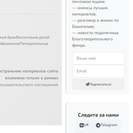
почтовом ящике:
— анонсы лучших
материалов;
— разговор о жизни по
Евангелию;
— новости подопечных
кий брак
Воспитание детей
Благотворительного
ображение
Пятидесятница
фонда.
остранение материалов сайта
возможно только в рамках
льзовательского соглашения
Подписаться
Следите за нами
VK
Telegram