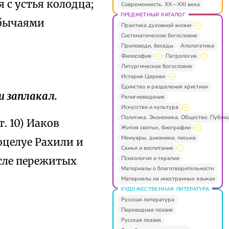
 с устья колодца;
Современность. XX—XXI века
ПРЕДМЕТНЫЙ КАТАЛОГ
 обычаями
Практика духовной жизни
Систематическое богословие
Проповеди, беседы
Апологетика
Философия
Патрология
Литургическое богословие
История Церкви
Единство и разделения христиан
и заплакал.
Религиоведение
Искусство и культура
Политика. Экономика. Общество. Публи
. 10) Иаков
Жития святых, биографии
Мемуары, дневники, письма
целуе Рахили и
Семья и воспитание
Психология и терапия
осле пережитых
Материалы о благотворительности
Материалы на иностранных языках
ХУДОЖЕСТВЕННАЯ ЛИТЕРАТУРА
Русская литература
Переводная поэзия
Русская поэзия