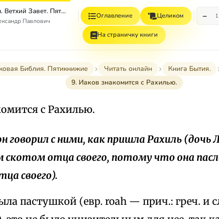
Толковая Библия. Ветхий Завет. Пятикнижие.
−
Оглавление
Целиком
1
ександр Павлович
На страничку книги
ковая Библия. Пятикнижие
Читать онлайн
Книга Бытия.
9. Иаков знакомится с Рахилью.
комится с Рахилью.
он говорил с ними, как пришла Рахиль (дочь Л
 скотом отца своего, потому что она пасл
тца своего).
ыла пастушкой (евр. roah — прич.: греч. и с