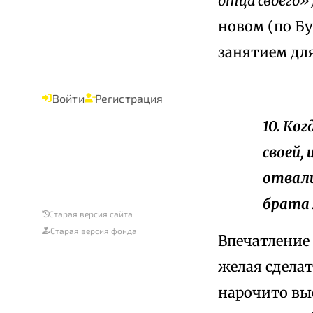
отца своего»
новом (по Б
занятием дл
Войти
Регистрация
10. Ко
своей,
отвали
брата 
Старая версия сайта
Старая версия фонда
Впечатление 
желая сделат
нарочито вы