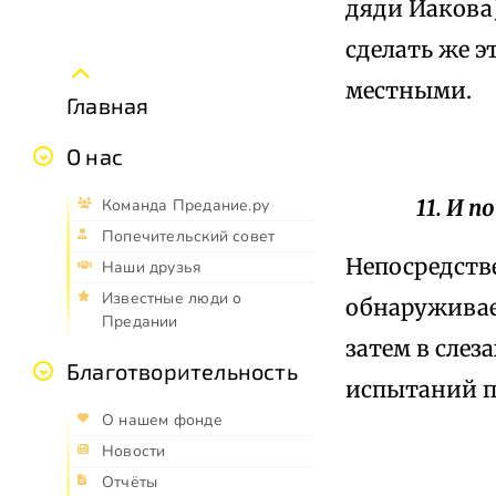
дяди Иакова)
сделать же э
местными.
Главная
О нас
11. И п
Команда Предание.ру
Попечительский совет
Непосредстве
Наши друзья
Известные люди о
обнаруживае
Предании
затем в слез
Благотворительность
испытаний п
О нашем фонде
Новости
Отчёты