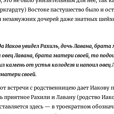
), это не было унизительным для нее, так к
уркгардту) Востоке пастушество было и о
я незамужних дочерей даже знатных шейх
гда Иаков увидел Рахиль, дочь Лавана, брат
 и овец Лавана, брата матери своей, то подо
л камень от устья колодезя и напоил овец 
матери своей.
от встречи с родственницею дает Иакову п
ь приятное Рахили и Лавану (родство Иак
ставляется здесь — в троекратном обознач