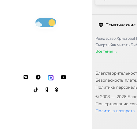
Тематические
Рождество Христово
П
Смерть
Как читать Б
Все темы →
Благотворительнос
Безопасность плат
Политика персонал
© 2008 — 2026 Бла
Пожертвование согл
Политика возврата