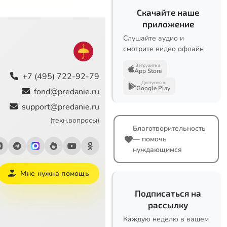
Скачайте наше
приложение
Слушайте аудио и
смотрите видео офлайн
Загрузите в
App Store
+7 (495) 722-92-79
Доступно в
Google Play
fond@predanie.ru
support@predanie.ru
(техн.вопросы)
Благотворительность
— помочь
нуждающимся
Мне нужна помощь
Подписаться на
рассылку
Каждую неделю в вашем