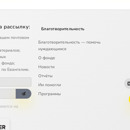
а рассылку:
Благотворительность
ашем почтовом
Благотворительность — помочь
нуждающимся
атериалов;
ных
О фонде
 фонда;
Новости
 по Евангелию.
Отчёты
Им помогли
Программы
ляются на