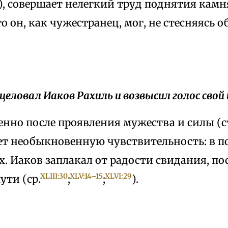
, совершает нелегкий труд поднятия камня
то он, как чужестранец, мог, не стесняясь
оцеловал Иаков Рахиль и возвысил голос свой 
нно после проявления мужества и силы (ст
т необыкновенную чувствительность: в по
ах. Иаков заплакал от радости свидания, п
XLIII:30
XLV:14–15
XLVI:29
ути (ср.
;
;
).