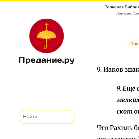
Лопухин, Ал
Тол
Предание.ру
9. Иаков зна
9. Еще 
мелким
скот о
Что Рахиль б