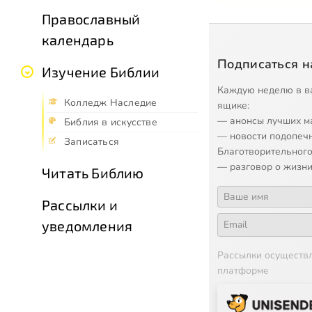
Православный
календарь
Подписаться н
Изучение Библии
Каждую неделю в в
Колледж Наследие
ящике:
— анонсы лучших м
Библия в искусстве
— новости подопеч
Записаться
Благотворительного
— разговор о жизни
Читать Библию
Рассылки и
уведомления
Рассылки осуществ
платформе