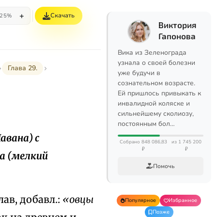
+
Скачать
25%
Виктория
Гапонова
Вика из Зеленограда
узнала о своей болезни
Глава 29.
уже будучи в
сознательном возрасте.
Ей пришлось привыкать к
инвалидной коляске и
сильнейшему сколиозу,
постоянным бол…
авана) с
Собрано 848 086,83
из 1 745 200
₽
₽
а (мелкий
Помочь
лав, добавл.:
«овцы
Популярное
Избранное
Позже