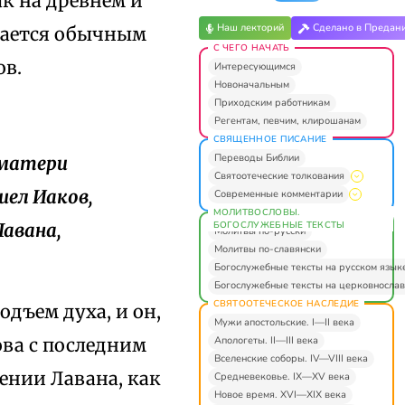
ак на древнем и
Наш лекторий
Сделано в Предан
стается обычным
С ЧЕГО НАЧАТЬ
ов.
Интересующимся
Новоначальным
Приходским работникам
Регентам, певчим, клирошанам
СВЯЩЕННОЕ ПИСАНИЕ
Переводы Библии
а матери
Святоотеческие толкования
шел Иаков,
Современные комментарии
МОЛИТВОСЛОВЫ.
БОГОСЛУЖЕБНЫЕ ТЕКСТЫ
Лавана,
Молитвы по-русски
Молитвы по-славянски
Богослужебные тексты на русском язык
Богослужебные тексты на церковнослав
СВЯТООТЕЧЕСКОЕ НАСЛЕДИЕ
одъем духа, и он,
Мужи апостольские. I—II века
Апологеты. II—III века
ова с последним
Вселенские соборы. IV—VIII века
ении Лавана, как
Средневековье. IX—XV века
Новое время. XVI—XIX века