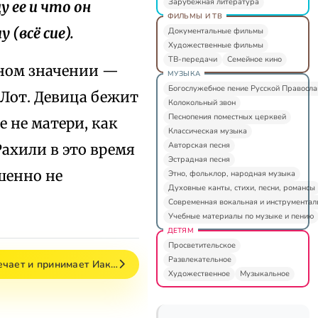
Зарубежная литература
у ее и что он
ФИЛЬМЫ И ТВ
 (всё сие).
Документальные фильмы
Художественные фильмы
ТВ-передачи
Семейное кино
рном значении —
МУЗЫКА
Богослужебное пение Русской Правосл
 Лот. Девица бежит
Колокольный звон
Песнопения поместных церквей
е не матери, как
Классическая музыка
Авторская песня
Рахили в это время
Эстрадная песня
шенно не
Этно, фольклор, народная музыка
Духовные канты, стихи, песни, романсы
Современная вокальная и инструментал
Учебные материалы по музыке и пению
ДЕТЯМ
Просветительское
Развлекательное
ечает и принимает Иак…
Художественное
Музыкальное