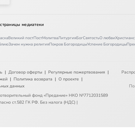
 страницы медиатеки
асха
Великий пост
Пост
Молитва
Литургия
Бог
Святость
О любви
Христианс
иблию
Зачем нужна религия
Покров Богородицы
Успение Богородицы
Пре
ть
|
Договор оферты
|
Регулярные пожертвования
|
Распр
ежей
|
Политика возврата
|
О проекте
|
ьных данных
По
готворительный фонд «Предание» НКО №7712031589
асно ст.582 ГК РФ. Без налога (НДС)
|