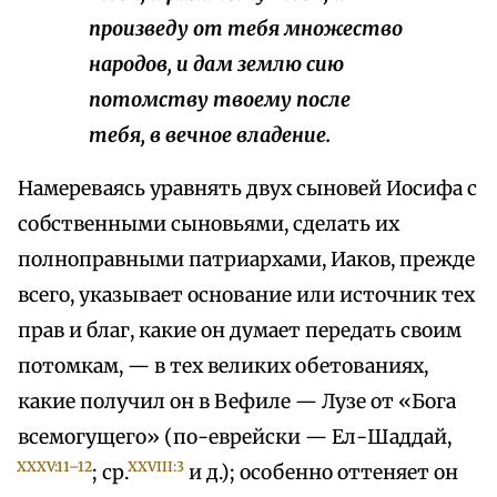
произведу от тебя множество
народов, и дам землю сию
потомству твоему после
тебя, в вечное владение.
Намереваясь уравнять двух сыновей Иосифа с
собственными сыновьями, сделать их
полноправными патриархами, Иаков, прежде
всего, указывает основание или источник тех
прав и благ, какие он думает передать своим
потомкам, — в тех великих обетованиях,
какие получил он в Вефиле — Лузе от «Бога
всемогущего» (по-еврейски — Ел-Шаддай,
XXXV:11–12
XXVIII:3
; ср.
и д.); особенно оттеняет он