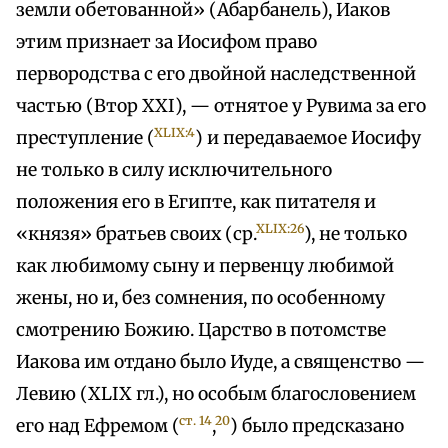
земли обетованной» (Абарбанель), Иаков
этим признает за Иосифом право
первородства с его двойной наследственной
частью (Втор XXI), — отнятое у Рувима за его
XLIX:4
преступление (
) и передаваемое Иосифу
не только в силу исключительного
положения его в Египте, как питателя и
XLIX:26
«князя» братьев своих (ср.
), не только
как любимому сыну и первенцу любимой
жены, но и, без сомнения, по особенному
смотрению Божию. Царство в потомстве
Иакова им отдано было Иуде, а священство —
Левию (XLIX гл.), но особым благословением
ст. 14
20
его над Ефремом (
,
) было предсказано