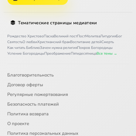
Тематические страницы медиатеки
Рождество Христово
Пасха
Великий пост
Пост
Молитва
Литургия
Бог
Святость
О любви
Христианский брак
Воспитание детей
Смерть
Как читать Библию
Зачем нужна религия
Покров Богородицы
Успение Богородицы
Преображение
Пятидесятница
Все темы →
Благотворительность
Договор оферты
Регулярные пожертвования
Безопасность платежей
Политика возврата
О проекте
Политика персональных данных