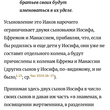
братьев своих будут
именоваться в их уделе.
Усыновление это Иаков нарочито
ограничивает двумя сыновьями Иосифа,
Ефремом и Манассием, прибавляя, что, если
бы родились и еще дети у Иосифа, они уже не
составят отдельного колена, а будут
причислены к коленам Ефрема и Манассии
(других сынов у Иосифа, по-видимому, и не
L:23
Чис XXVI:28–37
было,
; ср.
).
Принимая здесь двух сынов Иосифа в число
своих сынов и давая им часть «в знаменах, в
посвящении жертвенника, в разделении