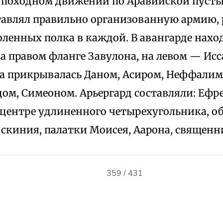
ем походном движении по Аравийской пуст
тавлял правильно организованную армию, 
коленных полка в каждой. В авангарде нахо
на правом фланге Завулона, на левом — Исс
на прикрывалась Даном, Асиром, Неффалим
ом, Симеоном. Арьергард составляли: Ефр
 центре удлиненного четырехугольника, об
скиния, палатки Моисея, Аарона, священн
359 / 431