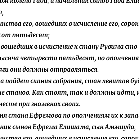
том колено Гада, и начальник сынов Гада Ели
а,
воинства его, вошедших в исчисление его, сор
сот пятьдесят;
ех вошедших в исчисление к стану Рувима ст
ысяча четыреста пятьдесят, по ополчения
ми они должны отправляться.
гда пойдет скиния собрания, стан левитов бу
не станов. Как стоят, так и должны идти,
месте при знаменах своих.
амя стана Ефремова по ополчениям их к запа
ник сынов Ефрема Елишама, сын Аммиуда,
оинства его, вошедших в исчисление его, сор