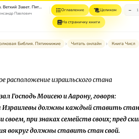
Толковая Библия. Ветхий Завет. Пятикнижие.
−
Оглавление
Целиком
1
ександр Павлович
На страничку книги
олковая Библия. Пятикнижие
Читать онлайн
Книга Числ
ое расположение израильского стана
азал Господь Моисею и Аарону, говоря:
ы Израилевы должны каждый ставить стан 
и своем, при знаках семейств своих; пред ск
ия вокруг должны ставить стан свой.