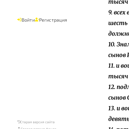
тысяч
9. все
Войти
Регистрация
шесть 
должн
10. Зн
сынов 
11. и в
тысяч
12. по
сынов 
13. и 
девять
Старая версия сайта
Старая версия фонда