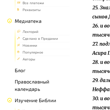
Все платежи
25. Зн
Реквизиты
сынов 
Медиатека
26. и 
Лекторий
тысячи
Сделано в Предании
27. по
Новинки
Асира 
Популярное
Авторы
28. и в
Блог
тысяч
29. да
Православный
календарь
Неффал
30. и 
Изучение Библии
тысяч