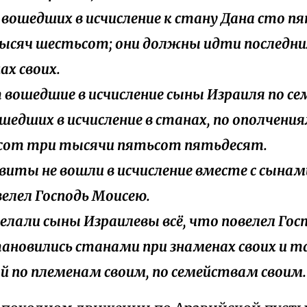
ех вошедших в исчисление к стану Дана сто 
ысяч шестьсот; они должны идти последни
ах своих.
т вошедшие в исчисление сыны Израиля по се
ошедших в исчисление в станах, по ополчения
сот три тысячи пятьсот пятьдесят.
левиты не вошли в исчисление вместе с сынам
велел Господь Моисею.
сделали сыны Израилевы всё, что повелел Гос
ановились станами при знаменах своих и т
 по племенам своим, по семействам своим.