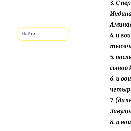
3. С п
Иудина
Аминад
4. и в
тысяч
5. пос
сынов 
6. и в
четыр
7. (да
Завуло
8. и в