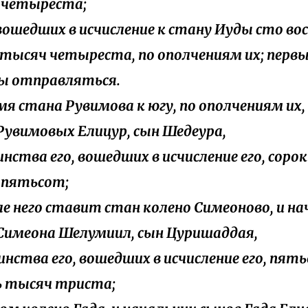
 четыреста;
х вошедших в исчисление к стану Иуды сто в
тысяч четыреста, по ополчениям их; перв
ы отправляться.
амя стана Рувимова к югу, по ополчениям их,
Рувимовых Елицур, сын Шедеура,
оинства его, вошедших в исчисление его, соро
 пятьсот;
дле него ставит стан колено Симеоново, и н
Симеона Шелумиил, сын Цуришаддая,
воинства его, вошедших в исчисление его, пят
 тысяч триста;