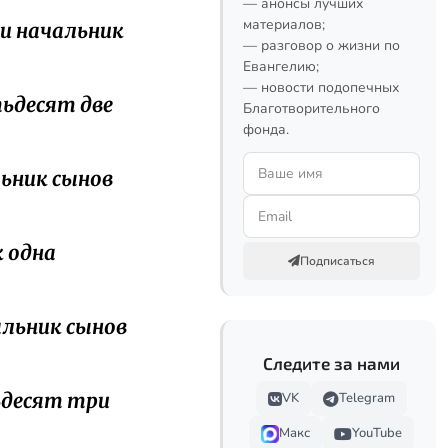
— анонсы лучших
материалов;
 и начальник
— разговор о жизни по
Евангелию;
— новости подопечных
тьдесят две
Благотворительного
фонда.
льник сынов
к одна
Подписаться
альник сынов
Следите за нами
тьдесят три
VK
Telegram
Макс
YouTube