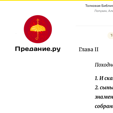
Лопухин, Ал
Т
Предание.ру
Глава II
Походн
1. И ск
2. сын
знамен
собран