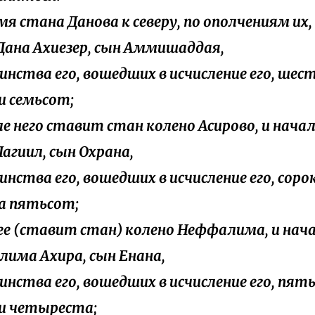
амя стана Данова к северу, по ополчениям их,
Дана Ахиезер, сын Аммишаддая,
воинства его, вошедших в исчисление его, шес
 семьсот;
дле него ставит стан колено Асирово, и нача
Пагиил, сын Охрана,
оинства его, вошедших в исчисление его, соро
а пятьсот;
лее (ставит стан) колено Неффалима, и нач
има Ахира, сын Енана,
воинства его, вошедших в исчисление его, пя
и четыреста;