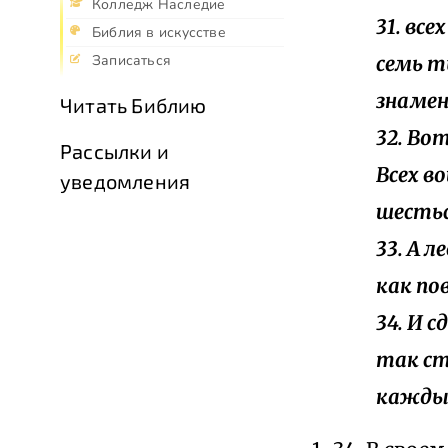
Колледж Наследие
31. вс
Библия в искусстве
семь т
Записаться
знамен
Читать Библию
32. Во
Рассылки и
Всех в
уведомления
шесть
33. А 
как по
34. И 
так ст
каждый