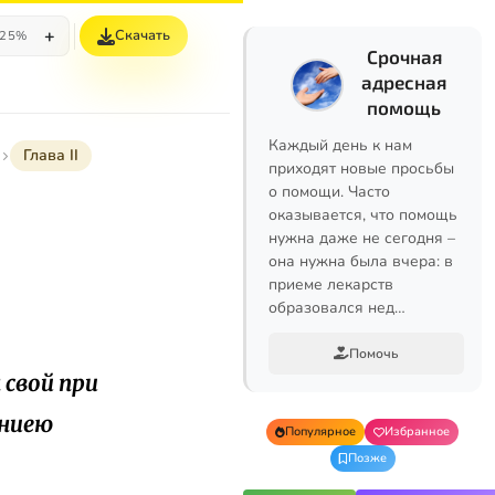
+
Скачать
25%
Срочная
адресная
помощь
Каждый день к нам
Глава II
приходят новые просьбы
о помощи. Часто
оказывается, что помощь
нужна даже не сегодня –
она нужна была вчера: в
приеме лекарств
образовался нед…
Помочь
свой при
иниею
Популярное
Избранное
Позже