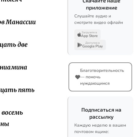
Скачайте наше
приложение
Слушайте аудио и
нов Манассии
смотрите видео офлайн
Загрузите в
App Store
дцать две
Доступно в
Google Play
Вениамина
Благотворительность
— помочь
нуждающимся
идцать пять
Подписаться на
о восемь
рассылку
жны
Каждую неделю в вашем
почтовом ящике: