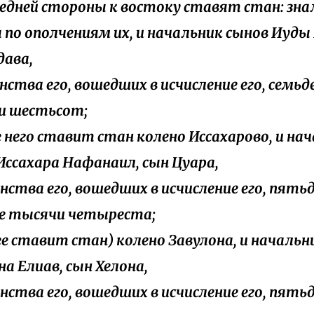
ередней стороны к востоку ставят стан: зн
 по ополчениям их, и начальник сынов Иуды 
ава,
оинства его, вошедших в исчисление его, сем
и шестьсот;
ле него ставит стан колено Иссахарово, и на
Иссахара Нафанаил, сын Цуара,
оинства его, вошедших в исчисление его, пять
е тысячи четыреста;
лее ставит стан) колено Завулона, и начальн
на Елиав, сын Хелона,
оинства его, вошедших в исчисление его, пять