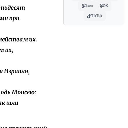
Дзен
OK
пятьдесят
TikTok
ми при
мействам их.
м их,
и Израиля,
подь Моисею:
ак шли