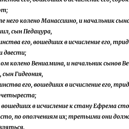
от;
дле него колено Манассиино, и начальник сы
ил, сын Педацура,
воинства его, вошедших в исчисление его, три
 двести;
том колено Вениамина, и начальник сынов 
, сын Гидеония,
воинства его, вошедших в исчисление его, тр
 четыреста;
ех вошедших в исчисление к стану Ефрема ст
сто, по ополчениям их; третьими они дол
вляться.