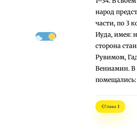
1–34. В сво
народ предс
части, по 3 
Иуда, имея: 
сторона ста
Рувимом, Гад
Вениамин. В
помещались: 
Глава Ι