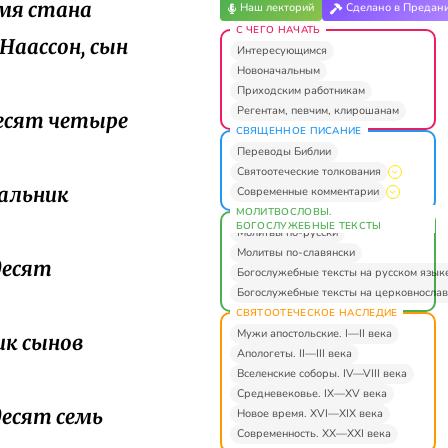
амя стана
Наш лекторий
Сделано в Предан
С ЧЕГО НАЧАТЬ
Наассон, сын
Интересующимся
Новоначальным
Приходским работникам
Регентам, певчим, клирошанам
ьдесят четыре
СВЯЩЕННОЕ ПИСАНИЕ
Переводы Библии
Святоотеческие толкования
чальник
Современные комментарии
МОЛИТВОСЛОВЫ.
БОГОСЛУЖЕБНЫЕ ТЕКСТЫ
Молитвы по-русски
Молитвы по-славянски
десят
Богослужебные тексты на русском язык
Богослужебные тексты на церковнослав
СВЯТООТЕЧЕСКОЕ НАСЛЕДИЕ
Мужи апостольские. I—II века
ик сынов
Апологеты. II—III века
Вселенские соборы. IV—VIII века
Средневековье. IX—XV века
десят семь
Новое время. XVI—XIX века
Современность. XX—XXI века