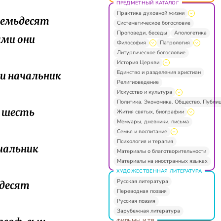
ПРЕДМЕТНЫЙ КАТАЛОГ
Практика духовной жизни
осемьдесят
Систематическое богословие
Проповеди, беседы
Апологетика
ыми они
Философия
Патрология
Литургическое богословие
История Церкви
Единство и разделения христиан
 и начальник
Религиоведение
Искусство и культура
Политика. Экономика. Общество. Публи
к шесть
Жития святых, биографии
Мемуары, дневники, письма
Семья и воспитание
Психология и терапия
ачальник
Материалы о благотворительности
Материалы на иностранных языках
ХУДОЖЕСТВЕННАЯ ЛИТЕРАТУРА
Русская литература
ьдесят
Переводная поэзия
Русская поэзия
Зарубежная литература
ФИЛЬМЫ И ТВ