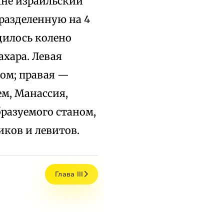
ыне израильский
разделенную на 4
дилось колено
ахара. Левая
ом; правая —
ем, Манассия,
разуемого станом,
иков и левитов.
Глава III