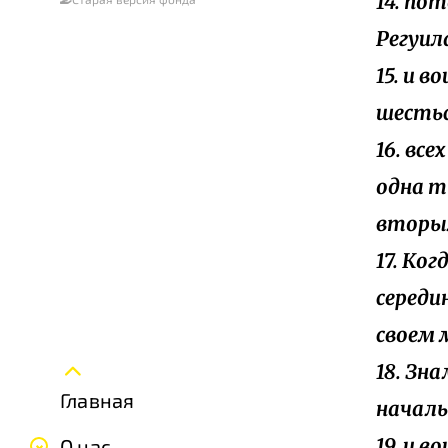
14. по
Регуил
15. и 
шесть
16. вс
одна т
вторы
17. Ко
середи
своем 
18. Зн
Главная
началь
19. и в
О нас