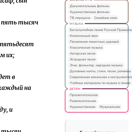
асаф, сын
Документальные фильмы
Художественные фильмы
ТВ-передачи
Семейное кино
ок пять тысяч
МУЗЫКА
Богослужебное пение Русской Правосл
Колокольный звон
Песнопения поместных церквей
о пятьдесят
Классическая музыка
Авторская песня
м их;
Эстрадная песня
Этно, фольклор, народная музыка
Духовные канты, стихи, песни, романсы
дет в
Современная вокальная и инструментал
Учебные материалы по музыке и пению
 каждый на
ДЕТЯМ
Просветительское
Развлекательное
Художественное
Музыкальное
ду, и
ок тысяч