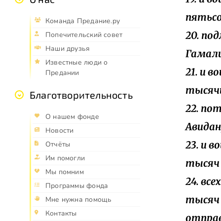
пятьс
Команда Предание.ру
20. по
Попечительский совет
Наши друзья
Гамали
Известные люди о
21. и 
Предании
тысячи
Благотворительность
22. по
О нашем фонде
Авидан
Новости
23. и 
Отчёты
Им помогли
тысяч
Мы помним
24. вс
Программы фонда
тысяч 
Мне нужна помощь
Контакты
отпра