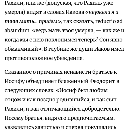
Рахили, или же (допуская, что Рахиль уже
умерла) видят в словах Иакова
«неужели я и
твоя мать
… придем»
, так сказать, reductio ad
absurdum: «ведь мать твоя умерла, — как же и
когда мы с нею поклонимся теперь? Сон явно
обманчивый». В глубине же души Иаков имел
противоположное убеждение.
Сказанное о причинах ненависти братьев к
Иосифу объединяет блаженный Феодорит в
следующих словах: «Иосиф был любим
отцом и как поздно родившийся, и как сын
Рахили, и как отличающийся добродетелью.
Посему братья, видя его предпочитаемым,
уязвлялись завистью и сперва покушались