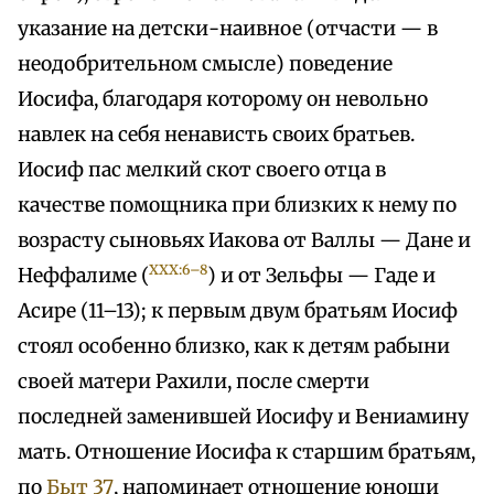
указание на детски-наивное (отчасти — в
неодобрительном смысле) поведение
Иосифа, благодаря которому он невольно
навлек на себя ненависть своих братьев.
Иосиф пас мелкий скот своего отца в
качестве помощника при близких к нему по
возрасту сыновьях Иакова от Валлы — Дане и
XXX:6–8
Неффалиме (
) и от Зельфы — Гаде и
Асире (11–13); к первым двум братьям Иосиф
стоял особенно близко, как к детям рабыни
своей матери Рахили, после смерти
последней заменившей Иосифу и Вениамину
мать. Отношение Иосифа к старшим братьям,
по
Быт 37
, напоминает отношение юноши