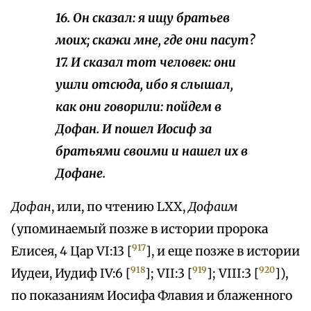
16. Он сказал: я ищу братьев
моих; скажи мне, где они пасут?
17. И сказал тот человек: они
ушли отсюда, ибо я слышал,
как они говорили: пойдем в
Дофан. И пошел Иосиф за
братьями своими и нашел их в
Дофане.
Дофан
, или, по чтению LXX,
Дофаим
(упоминаемый позже в истории пророка
917
Елисея, 4 Цар VI:13 [
], и еще позже в истории
918
919
920
Иудеи, Иудиф IV:6 [
]; VII:3 [
]; VIII:3 [
]),
по показаниям Иосифа Флавия и блаженного