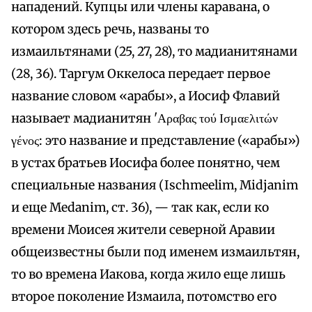
нападений. Купцы или члены каравана, о
котором здесь речь, названы то
измаильтянами (25, 27, 28), то мадианитянами
(28, 36). Таргум Оккелоса передает первое
название словом «арабы», а Иосиф Флавий
называет мадианитян 'Αραβας τού Ισμαελιτών
γένος: это название и представление («арабы»)
в устах братьев Иосифа более понятно, чем
специальные названия (Ischmeelim, Midjanim
и еще Medanim, ст. 36), — так как, если ко
времени Моисея жители северной Аравии
общеизвестны были под именем измаильтян,
то во времена Иакова, когда жило еще лишь
второе поколение Измаила, потомство его