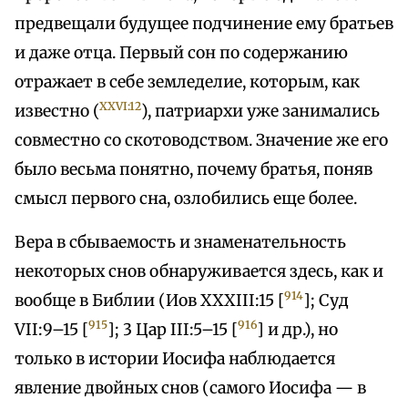
предвещали будущее подчинение ему братьев
и даже отца. Первый сон по содержанию
отражает в себе земледелие, которым, как
XXVI:12
известно (
), патриархи уже занимались
совместно со скотоводством. Значение же его
было весьма понятно, почему братья, поняв
смысл первого сна, озлобились еще более.
Вера в сбываемость и знаменательность
некоторых снов обнаруживается здесь, как и
914
вообще в Библии (Иов XXXIII:15 [
]; Суд
915
916
VII:9–15 [
]; 3 Цар III:5–15 [
] и др.), но
только в истории Иосифа наблюдается
явление двойных снов (самого Иосифа — в