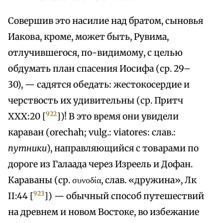
Совершив это насилие над братом, сыновья
Иакова, кроме, может быть, Рувима,
отлучившегося, по-видимому, с целью
обдумать план спасения Иосифа (ср. 29–
30), — садятся обедать: жестокосердие и
черствость их удивительны (ср. Притч
922
XXX:20 [
])! В это время они увидели
караван (orechah; vulg.: viatores: слав.:
путники
), направляющийся с товарами по
дороге из Галаада через Изреель и Дофан.
Караваны (ср. συνοδία, слав. «дружина», Лк
923
II:44 [
]) — обычный способ путешествий
на древнем и новом Востоке, во избежание