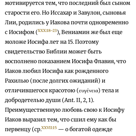
мотивируется тем, что последний был сыном
старости его. Но Иссахар и Завулон, сыновья
Лии, родились у Иакова почти одновременно
XXX:18–23
с Иосифом (
), Вениамин же был еще
моложе Иосифа лет на 15. Поэтому
свидетельство Библии может быть
восполнено показанием Иосифа Флавия, что
Иаков любил Иосифа как рожденного
Рахилью (после долгих ожиданий) и
отличившегося красотою (ευγένεια) тела и
добродетелью души (Ant. II, 2, 1).
Преимущественную любовь свою к Иосифу
Иаков выразил тем, что сшил ему как бы
XXVII:15
первенцу (ср.
— о богатой одежде