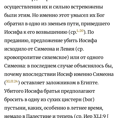
осуществления их и сильно встревожены
были этим. Но именно этот умысел их Бог
обратил в одно из звеньев пути, приведшего
L:20
Иосифа к его возвышению (ср.
). По
преданию, предложение убить Иосифа
исходило от Симеона и Левия (ср.
кровопролитие сихемское) или от одного
Симеона: в последнем случае объяснялось бы,
почему впоследствии Иосиф именно Симеона
XLII:24
(
) оставляет заложником в Египте.
Убитого Иосифа братья предполагают
бросить в одну из сухих цистерн (bor)
пустыни, каких, особенно в летнее время,
немало в Палестине и теперь (ср. Иер XLI:9 [