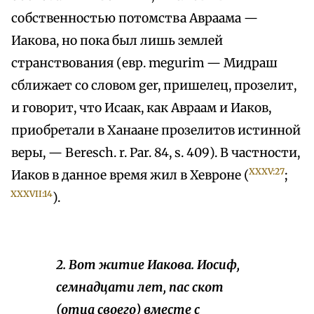
собственностью потомства Авраама —
Иакова, но пока был лишь землей
странствования (евр. megurim — Мидраш
сближает со словом ger, пришелец, прозелит,
и говорит, что Исаак, как Авраам и Иаков,
приобретали в Ханаане прозелитов истинной
веры, — Beresch. r. Раr. 84, s. 409). В частности,
XXXV:27
Иаков в данное время жил в Хевроне (
;
XXXVII:14
).
2. Вот житие Иакова. Иосиф,
семнадцати лет, пас скот
(отца своего) вместе с