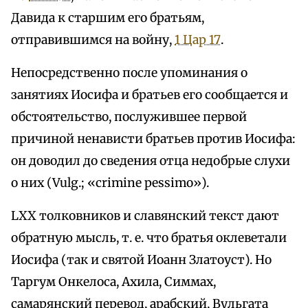
Давида к старшим его братьям,
отправившимся на войну,
1 Цар 17
.
Непосредственно после упоминания о
занятиях Иосифа и братьев его сообщается и
обстоятельство, послужившее первой
причиной ненависти братьев против Иосифа:
он доводил до сведения отца недобрые слухи
о них (Vulg.; «crimine pessimo»).
LXX толковников и славянский текст дают
обратную мысль, т. е. что братья оклеветали
Иосифа (так и святой Иоанн Златоуст). Но
Таргум Онкелоса, Ахила, Симмах,
самарянский перевод, арабский, Вульгата