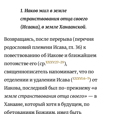
1. Иаков жил в земле
странствования отца своего
(Исаака), в земле Ханаанской.
Возвращаясь, после перерыва (перечня
родословий племени Исава, гл. 36) к
повествованию об Иакове и ближайшем
XXXV:27–29
потомстве его (ср.
),
священнописатель напоминает, что по
XXXVI:6–7
отделении и удалении Исава (
) от
Иакова, последний был по-прежнему
«в
земле странствования отца своего»
— в
Ханаане, который хотя в будущем, по
обетованиям Божиим, имел быть