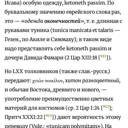
Исава) особую одежду, ketoneth passim. По
буквальному значению еврейского слова pas,
это —
«одежда
оконечностей
»
, т. е. длинная с
рукавами туника (tunica manicata et talaris —
Гезен., по Акиле и Симмаху); в таком виде
надо представлять себе ketoneth passim и
911
дочери Давида Фамари (2 Цар XIII:18 [
]).
Но LXX толковников (также слав.-русск.)
передают: χιτών ποικίλον,
хитон разноцветный
,
и обычаи Востока, древнего и нового, —
употребление преимущественно цветных
912
материй для костюмов (ср. 2 Цар I:24 [
];
913
Притч XXXI:22 [
]) дают вероятность этому
переводу (Vulg.: «tunicam polymitam»). На