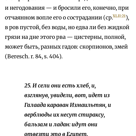
и негодования — и бросили его, конечно, при
XLII:21
отчаянном вопле его о сострадании (ср.
),
в ров пустой, без воды, но едва ли без жидкой
грязи на дне этого рва — цистерны, полной,
может быть, разных гадов: скорпионов, змей
(Beresch. r. 84, s. 404).
25. И сели они есть хлеб, и,
взглянув, увидели, вот, идет из
Галаада караван Измаильтян, и
верблюды их несут стираксу,
бальзам и ладан: идут они
отвезти это в Египет.