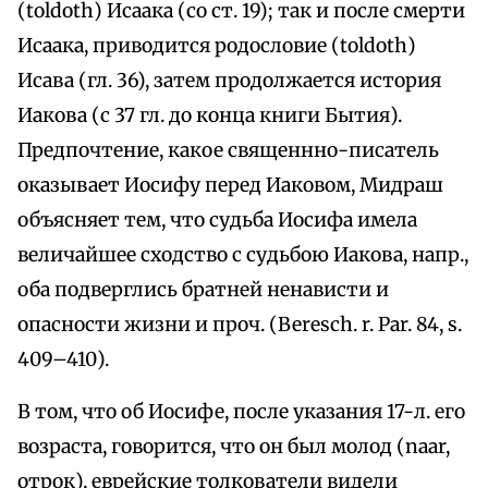
(toldoth) Исаака (со ст. 19); так и после смерти
Исаака, приводится родословие (toldoth)
Исава (гл. 36), затем продолжается история
Иакова (с 37 гл. до конца книги Бытия).
Предпочтение, какое священнно-писатель
оказывает Иосифу перед Иаковом, Мидраш
объясняет тем, что судьба Иосифа имела
величайшее сходство с судьбою Иакова, напр.,
оба подверглись братней ненависти и
опасности жизни и проч. (Beresch. r. Раr. 84, s.
409–410).
В том, что об Иосифе, после указания 17-л. его
возраста, говорится, что он был молод (naar,
отрок), еврейские толкователи видели