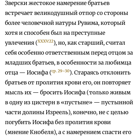
Зверски жестокое намерение братьев
встречает великодушный отпор со стороны
более человечной натуры Рувима, который
хотя и способен был на преступные
XXXV:22
увлечения (
), но, как старший, считал
себя особенно ответственным перед отцом за
младших братьев, в особенности за любимца
ср. 29–30
отца — Иосифа (
). Стараясь отклонить
братьев от пролития крови его, он повторяет
мысль их — бросить Иосифа (только живым
в одну из цистерн в «пустыне» — пустынной
части долины Изреель), конечно, не с целью
погубить Иосифа без пролития крови
(мнение Кнобеля), а с намерением спасти его