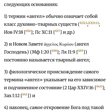
следующих основаниях:
1) термин «ангел» обычно означает собой
XIX:1
XXII:12
класс духовно-тварных существ (
;
;
636
637
Иов IV:18 [
]; Пс XC:11 [
] и др.)
2) и Новом Завете άγγελος Κυρύου (ангел
638
639
Господень) (Мф I:20 [
]; Лк II:9 [
])
постоянно называется тварный ангел;
3) филологическое происхождение самого
термина «ангел» указывает на его зависимое
640
и подчиненное состояние (2 Цар XXIV:16 [
];
641
Зах I:12 [
]) и
4) наконец, самое откровение Бога под такой