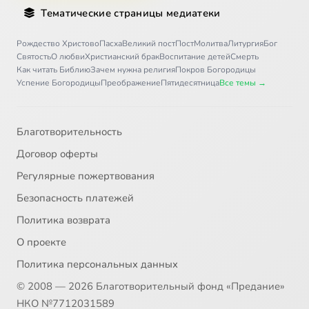
Тематические страницы медиатеки
Рождество Христово
Пасха
Великий пост
Пост
Молитва
Литургия
Бог
Святость
О любви
Христианский брак
Воспитание детей
Смерть
Как читать Библию
Зачем нужна религия
Покров Богородицы
Успение Богородицы
Преображение
Пятидесятница
Все темы →
Благотворительность
Договор оферты
Регулярные пожертвования
Безопасность платежей
Политика возврата
О проекте
Политика персональных данных
© 2008 — 2026 Благотворительный фонд «Предание»
НКО №7712031589