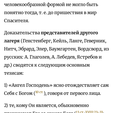
человекообразной формой не могло быть
понятно тогда, т. е. до пришествия в мир
Спасителя.
Доказательства
представителей другого
лагеря
(Генстенберг, Кейль, Ланге, Геверник,
Нитч, Эбрард, Элер, Баумгартен, Вордсворд, из
русских: А. Глаголев, А. Лебедев, Ястребов и
др.) сводятся к следующим основным
тезисам:
1) «Ангел Господень» ясно отождествляет сам
10 ст.
Себя с Богом (
), говоря от первого лица.
2) те, кому Он является, обыкновенно
13 ст.
XVIII:23–33