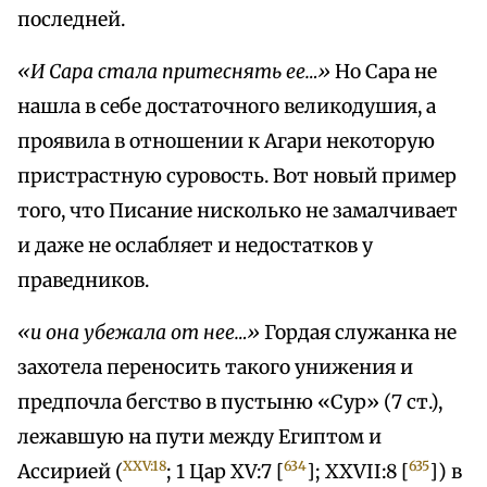
последней.
«И Сара стала притеснять ее…»
Но Сара не
нашла в себе достаточного великодушия, а
проявила в отношении к Агари некоторую
пристрастную суровость. Вот новый пример
того, что Писание нисколько не замалчивает
и даже не ослабляет и недостатков у
праведников.
«и она убежала от нее…»
Гордая служанка не
захотела переносить такого унижения и
предпочла бегство в пустыню «Сур» (7 ст.),
лежавшую на пути между Египтом и
XXV:18
634
635
Ассирией (
; 1 Цар XV:7 [
]; XXVII:8 [
]) в