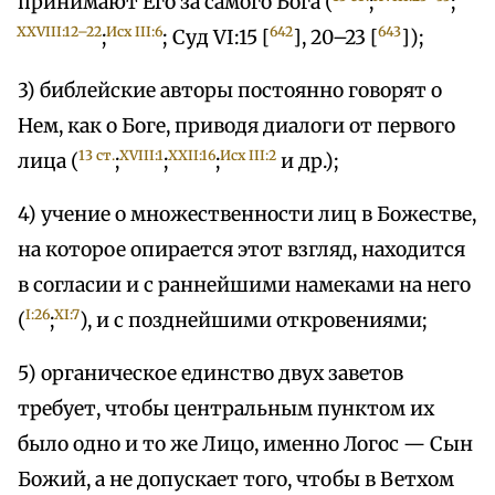
принимают Его за самого Бога (
;
;
XXVIII:12–22
Исх III:6
642
643
;
; Суд VI:15 [
], 20–23 [
]);
3) библейские авторы постоянно говорят о
Нем, как о Боге, приводя диалоги от первого
13 ст.
XVIII:1
XXII:16
Исх III:2
лица (
;
;
;
и др.);
4) учение о множественности лиц в Божестве,
на которое опирается этот взгляд, находится
в согласии и с раннейшими намеками на него
I:26
XI:7
(
;
), и с позднейшими откровениями;
5) органическое единство двух заветов
требует, чтобы центральным пунктом их
было одно и то же Лицо, именно Логос — Сын
Божий, а не допускает того, чтобы в Ветхом