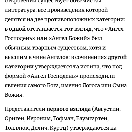
откровений существует объемистая
литература, все произведения которой
делятся на две противоположных категории:
в
одной
отстаивается тот взгляд, что «Ангел
Господень» или «Ангел Божий» был
обычным тварным существом, хотя и
высшим в чине Ангелов; в сочинениях
другой
категории
утверждается та истина, что под
формой «Ангел Господень» происходили
явления самого Бога, именно Логоса или Сына
Божия.
Представители
первого взгляда
(Августин,
Ориген, Иероним, Гофман, Баумгартен,
Толллюк, Делич, Куртц) утверждаются на