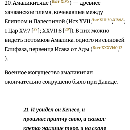
Быт XIV:7
20. Амаликитяне (
) — древнее
ханаанское племя, кочевавшее между
Чис XIII:30
XIV:45
Египтом и Палестиной (Исх XVII;
;
;
27
28
1 Цар XV:7 [
]; XXVII:8 [
]). В них можно
видеть потомков Амалика, одного из сыновей
Быт XXXVI:10
12
Елифаза, первенца Исава от Ады (
,
).
Военное могущество амаликитян
окончательно сокрушено было при Давиде.
21. И увидел он Кенеев, и
произнес притчу свою, и сказал:
крепко жилище твое, и на скале