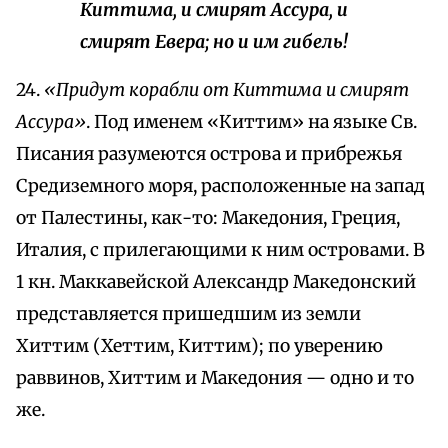
Киттима, и смирят Ассура, и
смирят Евера; но и им гибель!
24.
«Придут корабли от Киттима и смирят
Ассура»
. Под именем «Киттим» на языке Св.
Писания разумеются острова и прибрежья
Средиземного моря, расположенные на запад
от Палестины, как-то: Македония, Греция,
Италия, с прилегающими к ним островами. В
1 кн. Маккавейской Александр Македонский
представляется пришедшим из земли
Хиттим (Хеттим, Киттим); по уверению
раввинов, Хиттим и Македония — одно и то
же.