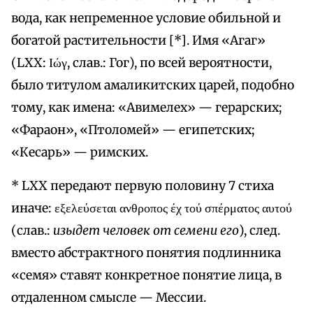
вода, как непременное условие обильной и
богатой растительности [*]. Имя «Агаг»
(LXX: Ιώγ, слав.: Гог), по всей вероятности,
было титулом амаликитских царей, подобно
тому, как имена: «Авимелех» — герарских;
«Фараон», «Птоломей» — египетских;
«Кесарь» — римских.
* LXX передают первую половину 7 стиха
иначе: εξελεύσεται ανθροπος έχ τού σπέρματος αυτού
(слав.:
изыдет человек от семени его
), след.
вместо абстрактного понятия подлинника
«семя» ставят конкретное понятие лица, в
отдаленном смысле — Мессии.