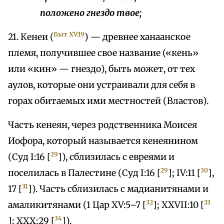
положено гнездо твое;
Быт XV:19
21. Кенеи (
) — древнее ханаанское
племя, получившее свое название («кень»
или «кин» — гнездо), быть может, от тех
аулов, которые они устраивали для себя в
горах обитаемых ими местностей (Властов).
Часть кенеян, через родственника Моисея
Иофора, который называется кенеянином
29
(Суд I:16 [
]), сблизилась с евреями и
29
30
поселилась в Палестине (Суд I:16 [
]; IV:11 [
],
31
17 [
]). Часть сблизилась с мадианитянами и
32
33
амаликитянами (1 Цар XV:5–7 [
]; XXVII:10 [
34
]; XXX:29 [
]).