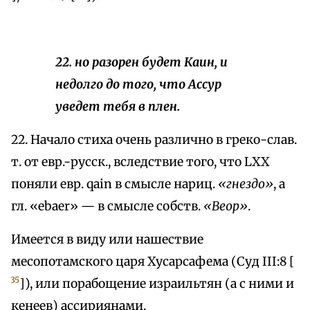
22. но разорен будет Каин, и
недолго до того, что Ассур
уведет тебя в плен.
22. Начало стиха очень различно в греко-слав.
т. от евр.-русск., вследствие того, что LXX
поняли евр. qain в смысле нариц.
«гнездо»
, а
гл. «ebaer» — в смысле собств.
«Веор»
.
Имеется в виду или нашествие
месопотамского царя Хусарсафема (Суд III:8 [
35
]), или порабощение израильтян (а с ними и
кенеев) ассириянами.