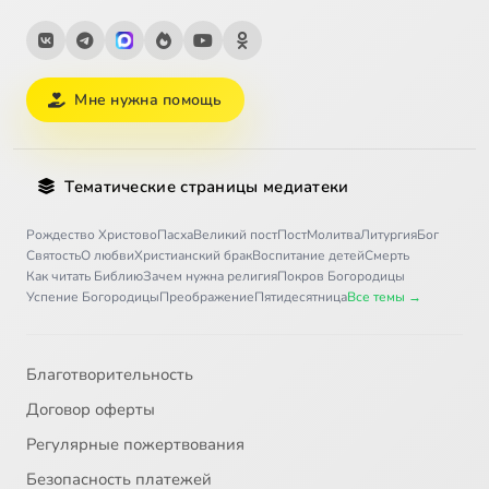
Мне нужна помощь
Тематические страницы медиатеки
Рождество Христово
Пасха
Великий пост
Пост
Молитва
Литургия
Бог
Святость
О любви
Христианский брак
Воспитание детей
Смерть
Как читать Библию
Зачем нужна религия
Покров Богородицы
Успение Богородицы
Преображение
Пятидесятница
Все темы →
Благотворительность
Договор оферты
Регулярные пожертвования
Безопасность платежей