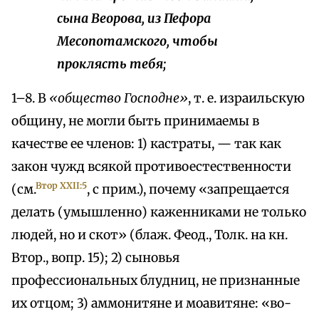
сына Веорова, из Пефора
Месопотамского, чтобы
проклясть тебя;
1–8. В
«общество Господне»
, т. е. израильскую
общину, не могли быть принимаемы в
качестве ее членов: 1) кастраты, — так как
закон чужд всякой противоестественности
Втор XXII:5
(см.
, с прим.), почему «запрещается
делать (умышленно) каженниками не только
людей, но и скот» (блаж. Феод., Толк. на кн.
Втор., вопр. 15); 2) сыновья
профессиональных блудниц, не признанные
их отцом; 3) аммонитяне и моавитяне: «во-