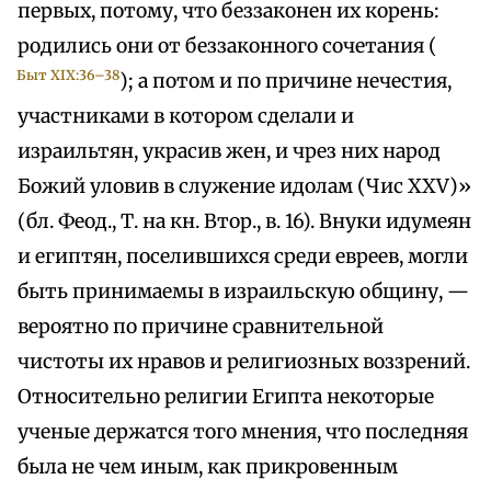
первых, потому, что беззаконен их корень:
родились они от беззаконного сочетания (
Быт XIX:36–38
); а потом и по причине нечестия,
участниками в котором сделали и
израильтян, украсив жен, и чрез них народ
Божий уловив в служение идолам (Чис XXV)»
(бл. Феод., Т. на кн. Втор., в. 16). Внуки идумеян
и египтян, поселившихся среди евреев, могли
быть принимаемы в израильскую общину, —
вероятно по причине сравнительной
чистоты их нравов и религиозных воззрений.
Относительно религии Египта некоторые
ученые держатся того мнения, что последняя
была не чем иным, как прикровенным