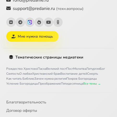
fond@predanie.ru
support@predanie.ru
(техн.вопросы)
Мне нужна помощь
Тематические страницы медиатеки
Рождество Христово
Пасха
Великий пост
Пост
Молитва
Литургия
Бог
Святость
О любви
Христианский брак
Воспитание детей
Смерть
Как читать Библию
Зачем нужна религия
Покров Богородицы
Успение Богородицы
Преображение
Пятидесятница
Все темы →
Благотворительность
Договор оферты