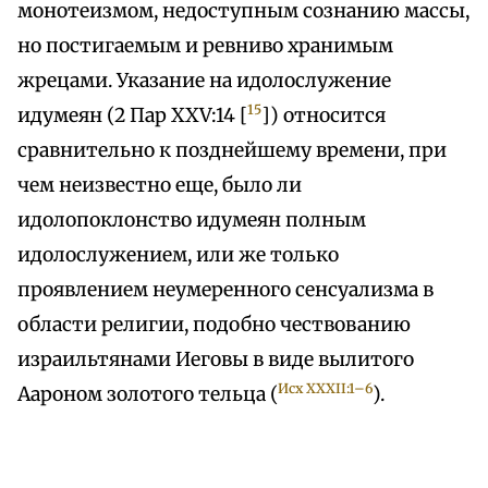
монотеизмом, недоступным сознанию массы,
но постигаемым и ревниво хранимым
жрецами. Указание на идолослужение
15
идумеян (2 Пар XXV:14 [
]) относится
сравнительно к позднейшему времени, при
чем неизвестно еще, было ли
идолопоклонство идумеян полным
идолослужением, или же только
проявлением неумеренного сенсуализма в
области религии, подобно чествованию
израильтянами Иеговы в виде вылитого
Исх XXXII:1–6
Аароном золотого тельца (
).