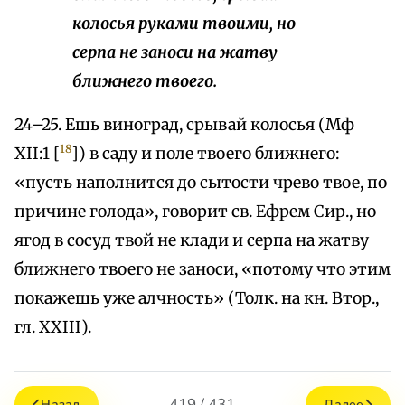
колосья руками твоими, но
серпа не заноси на жатву
ближнего твоего.
24–25. Ешь виноград, срывай колосья (Мф
18
XII:1 [
]) в саду и поле твоего ближнего:
«пусть наполнится до сытости чрево твое, по
причине голода», говорит св. Ефрем Сир., но
ягод в сосуд твой не клади и серпа на жатву
ближнего твоего не заноси, «потому что этим
покажешь уже алчность» (Толк. на кн. Втор.,
гл. XXIII).
419 / 431
Назад
Далее