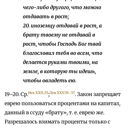
чего-либо другого, что можно
отдавать в рост;
20. иноземцу отдавай в рост, а
брату твоему не отдавай в
рост, чтобы Господь Бог твой
благословил тебя во всем, что
делается руками твоими, на
земле, в которую ты идешь,
чтобы овладеть ею.
Исх XXII:25
Лев XXV:35–37
19–20. Ср.
;
. Закон запрещает
еврею пользоваться процентами на капитал,
данный в ссуду «брату», т. е. еврею же.
Разрешалось взимать проценты только с