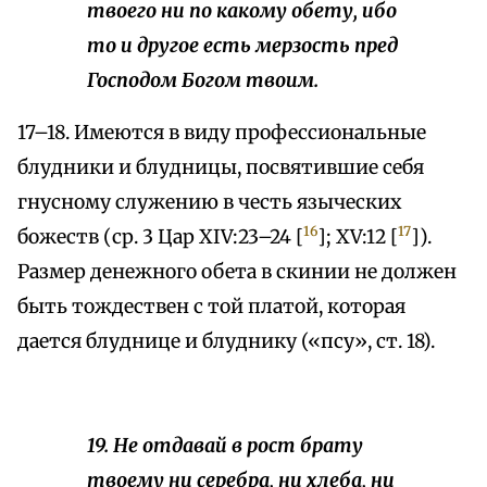
твоего ни по какому обету, ибо
то и другое есть мерзость пред
Господом Богом твоим.
17–18. Имеются в виду профессиональные
блудники и блудницы, посвятившие себя
гнусному служению в честь языческих
16
17
божеств (ср. 3 Цар XIV:23–24 [
]; XV:12 [
]).
Размер денежного обета в скинии не должен
быть тождествен с той платой, которая
дается блуднице и блуднику («псу», ст. 18).
19. Не отдавай в рост брату
твоему ни серебра, ни хлеба, ни