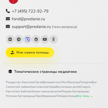
+7 (495) 722-92-79
fond@predanie.ru
support@predanie.ru
(техн.вопросы)
Мне нужна помощь
Тематические страницы медиатеки
Рождество Христово
Пасха
Великий пост
Пост
Молитва
Литургия
Бог
Святость
О любви
Христианский брак
Воспитание детей
Смерть
Как читать Библию
Зачем нужна религия
Покров Богородицы
Успение Богородицы
Преображение
Пятидесятница
Все темы →