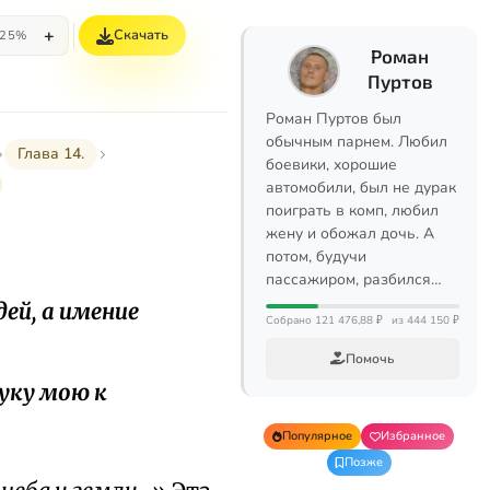
+
Скачать
25%
Роман
Пуртов
Роман Пуртов был
обычным парнем. Любил
Глава 14.
боевики, хорошие
автомобили, был не дурак
поиграть в комп, любил
жену и обожал дочь. А
потом, будучи
пассажиром, разбился…
ей, а имение
Собрано 121 476,88 ₽
из 444 150 ₽
Помочь
уку мою к
Популярное
Избранное
Позже