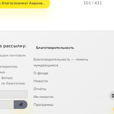
101 / 431
к благословляет Аврама…
а рассылку:
Благотворительность
ашем почтовом
Благотворительность — помочь
нуждающимся
атериалов;
ных
О фонде
 фонда;
Новости
 по Евангелию.
Отчёты
Им помогли
Программы