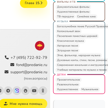
ФИЛЬМЫ И ТВ
Глава 15.
Документальные фильмы
Художественные фильмы
ТВ-передачи
Семейное кино
МУЗЫКА
Богослужебное пение Русской Правосл
Колокольный звон
Песнопения поместных церквей
Классическая музыка
Авторская песня
Эстрадная песня
Этно, фольклор, народная музыка
+7 (495) 722-92-79
Духовные канты, стихи, песни, романсы
fond@predanie.ru
Современная вокальная и инструментал
Учебные материалы по музыке и пению
support@predanie.ru
ДЕТЯМ
(техн.вопросы)
Просветительское
Развлекательное
Художественное
Музыкальное
Мне нужна помощь