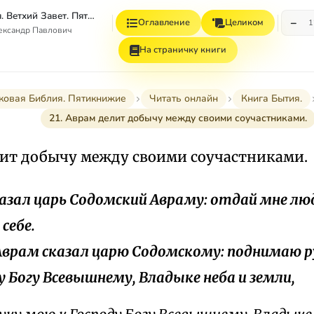
Толковая Библия. Ветхий Завет. Пятикнижие.
−
Оглавление
Целиком
1
ександр Павлович
На страничку книги
ковая Библия. Пятикнижие
Читать онлайн
Книга Бытия.
21. Аврам делит добычу между своими соучастниками.
елит добычу между своими соучастниками.
сказал царь Содомский Авраму: отдай мне люд
себе.
 Аврам сказал царю Содомскому: поднимаю р
у Богу Всевышнему, Владыке неба и земли,