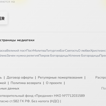
ляются на
 страницы медиатеки
асха
Великий пост
Пост
Молитва
Литургия
Бог
Святость
О любви
Христианс
иблию
Зачем нужна религия
Покров Богородицы
Успение Богородицы
Пре
ть
|
Договор оферты
|
Регулярные пожертвования
|
Распр
ежей
|
Политика возврата
|
О проекте
|
ьных данных
По
готворительный фонд «Предание» НКО №7712031589
асно ст.582 ГК РФ. Без налога (НДС)
|