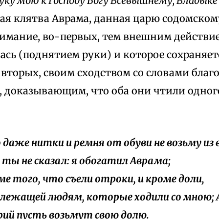
ку мою к Господу Богу Всевышнему, Владыке
ая клятва Аврама, данная царю содомском
нимание, во-первых, тем внешним действи
сь (поднятием руки) и которое сохраняетс
о-вторых, своим сходством со словами благ
 доказывающим, что оба они чтили одного
о даже нитки и ремня от обуви не возьму из 
ты не сказал: я обогатил Аврама;
оме того, что съели отроки, и кроме доли,
лежащей людям, которые ходили со мною; 
ий пусть возьмут свою долю.