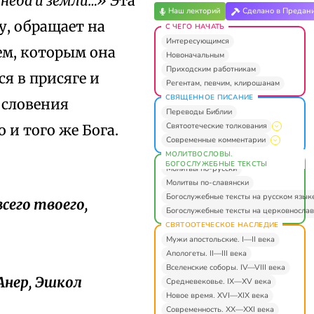
 неба и земли…»
Эта
Наш лекторий
Сделано в Предан
у, обращает на
С ЧЕГО НАЧАТЬ
Интересующимся
ем, которым она
Новоначальным
Приходским работникам
я в присяге и
Регентам, певчим, клирошанам
СВЯЩЕННОЕ ПИСАНИЕ
ословения
Переводы Библии
Святоотеческие толкования
 и того же Бога.
Современные комментарии
МОЛИТВОСЛОВЫ.
БОГОСЛУЖЕБНЫЕ ТЕКСТЫ
Молитвы по-русски
Молитвы по-славянски
Богослужебные тексты на русском язык
всего твоего,
Богослужебные тексты на церковнослав
СВЯТООТЕЧЕСКОЕ НАСЛЕДИЕ
Мужи апостольские. I—II века
Апологеты. II—III века
Вселенские соборы. IV—VIII века
Анер, Эшкол
Средневековье. IX—XV века
Новое время. XVI—XIX века
Современность. XX—XXI века