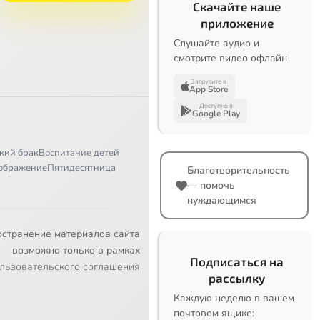
Скачайте наше
приложение
Слушайте аудио и
смотрите видео офлайн
Загрузите в
App Store
Доступно в
Google Play
кий брак
Воспитание детей
ображение
Пятидесятница
Благотворительность
— помочь
нуждающимся
остранение материалов сайта
возможно только в рамках
Подписаться на
льзовательского соглашения
рассылку
Каждую неделю в вашем
почтовом ящике: