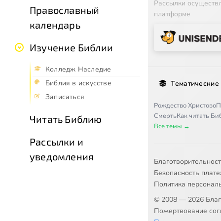
Рассылки осуществ
Православный
платформе
календарь
Изучение Библии
Колледж Наследие
Библия в искусстве
Тематические
Записаться
Рождество Христово
П
Смерть
Как читать Б
Читать Библию
Все темы →
Рассылки и
уведомления
Благотворительнос
Безопасность плат
Политика персонал
© 2008 — 2026 Бла
Пожертвование согл