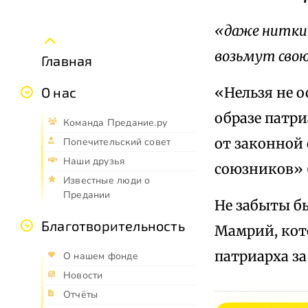
«даже нитки 
возьмут сво
Главная
«Нельзя не 
О нас
образе патр
Команда Предание.ру
от законной 
Попечительский совет
Наши друзья
союзников» (
Известные люди о
Предании
Не забыты б
Благотворительность
Мамрий, кот
патриарха за
О нашем фонде
Новости
Отчёты