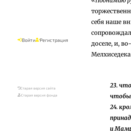
«Поднимаю ру
торжественн
себя наше в
сопровождала
Войти
Регистрация
доселе, и, в
Мелхиседека,
23. чт
Старая версия сайта
чтобы 
Старая версия фонда
24. кр
принад
и Мамр