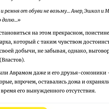
и ремня от обуви не возьму… Анер, Эшкол и
ю долю…»
остановиться на этом прекрасном, поистин
иарха, который с таким чувством достоинс
своей добычи, не забывая, однако, выгово
Властов).
ыли Аврамом даже и его друзья-союзники 
орые, впрочем, оставались дома и охранял
 время его вынужденного отсутствия.