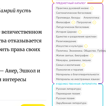
ПРЕДМЕТНЫЙ КАТАЛОГ
Практика духовной жизни
 Мамрий пусть
Систематическое богословие
Проповеди, беседы
Апологетика
Философия
Патрология
Литургическое богословие
е величественном
История Церкви
Единство и разделения христиан
тва отказывается
Религиоведение
Искусство и культура
рить права своих
Политика. Экономика. Общество. Публи
Жития святых, биографии
Мемуары, дневники, письма
Семья и воспитание
— Анер, Эшкол и
Психология и терапия
Материалы о благотворительности
и интересы
Материалы на иностранных языках
ХУДОЖЕСТВЕННАЯ ЛИТЕРАТУРА
Русская литература
Переводная поэзия
Русская поэзия
Зарубежная литература