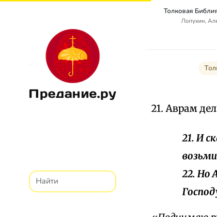
Лопухин, Ал
Тол
Предание.ру
21. Аврам д
21. И 
возьми 
22. Но
Господ