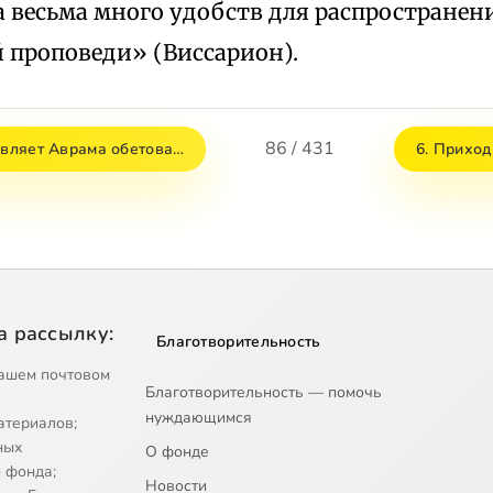
а весьма много удобств для распространен
 проповеди» (Виссарион).
86 / 431
овляет Аврама обетова…
6. Приход
а рассылку:
Благотворительность
ашем почтовом
Благотворительность — помочь
нуждающимся
атериалов;
ных
О фонде
 фонда;
Новости