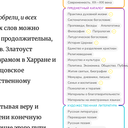
Современность. XX—XXI века
ПРЕДМЕТНЫЙ КАТАЛОГ
Практика духовной жизни
брели, и всех
Систематическое богословие
Проповеди, беседы
Апологетика
х слов можно
Философия
Патрология
Литургическое богословие
о продолжительна,
История Церкви
в. Златоуст
Единство и разделения христиан
Религиоведение
врамом в Харране и
Искусство и культура
Политика. Экономика. Общество. Публи
тцовское
Жития святых, биографии
Мемуары, дневники, письма
ественному
Семья и воспитание
Психология и терапия
Материалы о благотворительности
Материалы на иностранных языках
тывая веру и
ХУДОЖЕСТВЕННАЯ ЛИТЕРАТУРА
Русская литература
мени конечную
Переводная поэзия
Русская поэзия
ение этого пути