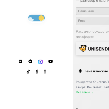
— разговор о жизни
Рассылки осуществ
платформе
Тематические
Рождество Христово
П
Смерть
Как читать Б
Все темы →