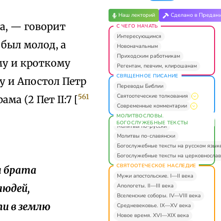
Наш лекторий
Сделано в Предан
а, — говорит
С ЧЕГО НАЧАТЬ
Интересующимся
 был молод, а
Новоначальным
Приходским работникам
ему и кроткому
Регентам, певчим, клирошанам
СВЯЩЕННОЕ ПИСАНИЕ
у и Апостол Петр
Переводы Библии
Святоотеческие толкования
561
ма (2 Пет II:7 [
Современные комментарии
МОЛИТВОСЛОВЫ.
БОГОСЛУЖЕБНЫЕ ТЕКСТЫ
Молитвы по-русски
Молитвы по-славянски
Богослужебные тексты на русском язык
Богослужебные тексты на церковнослав
СВЯТООТЕЧЕСКОЕ НАСЛЕДИЕ
на брата
Мужи апостольские. I—II века
Апологеты. II—III века
 людей,
Вселенские соборы. IV—VIII века
ти в землю
Средневековье. IX—XV века
Новое время. XVI—XIX века