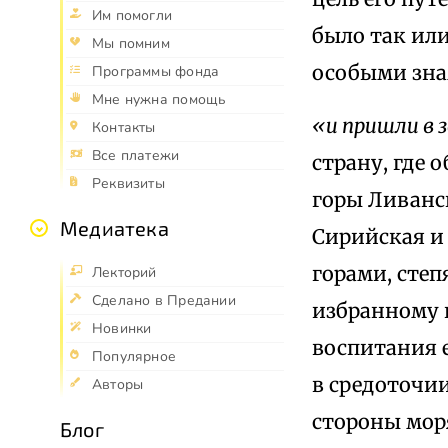
Им помогли
было так ил
Мы помним
особыми зн
Программы фонда
Мне нужна помощь
«и пришли в 
Контакты
Все платежи
страну, где 
Реквизиты
горы Ливанск
Медиатека
Сирийская и
горами, степ
Лекторий
Сделано в Предании
избранному н
Новинки
воспитания е
Популярное
в средоточии
Авторы
стороны моря
Блог