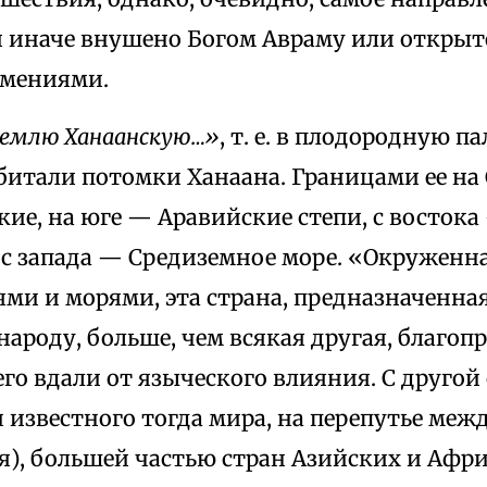
и иначе внушено Богом Авраму или откры
амениями.
землю Ханаанскую…»
, т. е. в плодородную 
обитали потомки Ханаана. Границами ее на
ие, на юге — Аравийские степи, с восток
 с запада — Средиземное море. «Окруженн
ями и морями, эта страна, предназначенная
ароду, больше, чем всякая другая, благоп
го вдали от языческого влияния. С другой
 известного тогда мира, на перепутье меж
), большей частью стран Азийских и Афри