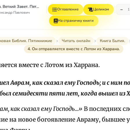
Толковая Библия. Ветхий Завет. Пятикнижие.
−
Оглавление
Целиком
1
ександр Павлович
На страничку книги
ковая Библия. Пятикнижие
Читать онлайн
Книга Бытия.
4. Он отправляется вместе с Лотом из Харрана.
ляется вместе с Лотом из Харрана.
шел Аврам, как сказал ему Господь; и с ним 
был семидесяти пяти лет, когда вышел из Х
ам, как сказал ему Господь…»
В последних сл
ие на новое богоявление Авраму, бывшее у