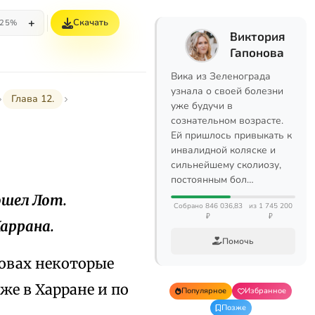
+
Скачать
25%
Виктория
Гапонова
Вика из Зеленограда
узнала о своей болезни
Глава 12.
уже будучи в
сознательном возрасте.
Ей пришлось привыкать к
инвалидной коляске и
сильнейшему сколиозу,
постоянным бол…
пошел Лот.
Собрано 846 036,83
из 1 745 200
₽
₽
аррана.
Помочь
овах некоторые
же в Харране и по
Популярное
Избранное
Позже