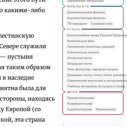
Зарубежная литература
ФИЛЬМЫ И ТВ
то какими-либо
Документальные фильмы
Художественные фильмы
ТВ-передачи
Семейное кино
МУЗЫКА
палестинскую
Богослужебное пение Русской Правосл
Колокольный звон
 Севере служили
Песнопения поместных церквей
Классическая музыка
а — пустыня
Авторская песня
Эстрадная песня
ая таким образом
Этно, фольклор, народная музыка
Духовные канты, стихи, песни, романсы
 в наследие
Современная вокальная и инструментал
Учебные материалы по музыке и пению
риятна была для
ДЕТЯМ
 стороны, находясь
Просветительское
Развлекательное
ду Европой (со
Художественное
Музыкальное
кой, эта страна