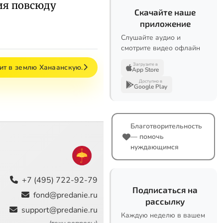
ия повсюду
Скачайте наше
приложение
Слушайте аудио и
смотрите видео офлайн
Загрузите в
ит в землю Ханаанскую.
App Store
Доступно в
Google Play
Благотворительность
— помочь
нуждающимся
+7 (495) 722-92-79
Подписаться на
fond@predanie.ru
рассылку
support@predanie.ru
Каждую неделю в вашем