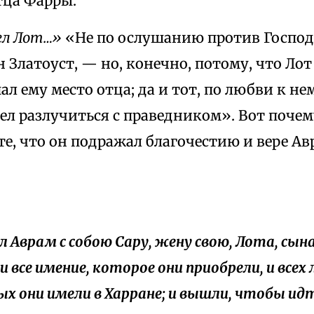
тца Фарры.
ел Лот…»
«Не по ослушанию против Господ
 Златоуст, — но, конечно, потому, что Лот
ал ему место отца; да и тот, по любви к н
тел разлучиться с праведником». Вот почем
те, что он подражал благочестию и вере Авра
зял Аврам с собою Сару, жену свою, Лота, сы
 и все имение, которое они приобрели, и всех
х они имели в Харране; и вышли, чтобы ид