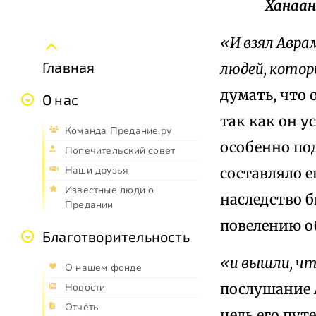
Ханаан
«И взял Аврам
Главная
людей, котор
думать, что 
О нас
так как он у
Команда Предание.ру
особенно под
Попечительский совет
Наши друзья
составляло е
Известные люди о
наследство б
Предании
повелению о
Благотворительность
«и вышли, ч
О нашем фонде
послушание 
Новости
Отчёты
цель его пут