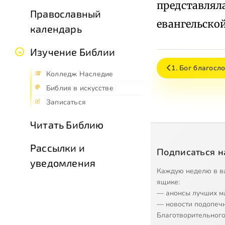
представлял
Православный
евангельской
календарь
Изучение Библии
1. Бог благосл
Колледж Наследие
Библия в искусстве
Записаться
Читать Библию
Рассылки и
Подписаться н
уведомления
Каждую неделю в в
ящике:
— анонсы лучших м
— новости подопеч
Благотворительного