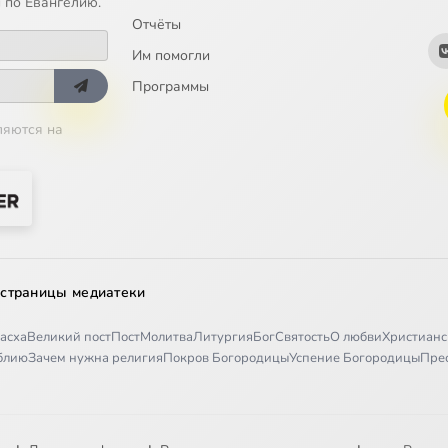
 по Евангелию.
Отчёты
Им помогли
Программы
ляются на
 страницы медиатеки
асха
Великий пост
Пост
Молитва
Литургия
Бог
Святость
О любви
Христианс
иблию
Зачем нужна религия
Покров Богородицы
Успение Богородицы
Пре