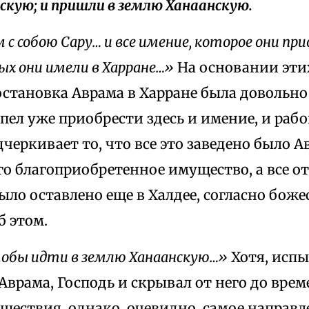
скую; и пришли в землю Ханаанскую.
 с собою Сару… и все имение, которое они прио
ых они имели в Харране…»
На основании эти
остановка Аврама в Харране была довольн
спел уже приобрести здесь и имение, и рабо
черкивает то, что все это заведено было А
го благоприобретенное имущество, а все о
ыло оставлено еще в Халдее, согласно бож
б этом.
тобы идти в землю Ханаанскую…»
Хотя, испы
Аврама, Господь и скрывал от него до вре
ешествия, однако, очевидно, самое направл