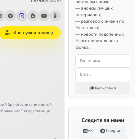
(техн.вопросы)
почтовом ящике:
— анонсы лучших
материалов;
— разговор о жизни по
Евангелию;
Мне нужна помощь
— новости подопечных
Благотворительного
фонда.
Подписаться
кий брак
Воспитание детей
ображение
Пятидесятница
Следите за нами
VK
Telegram