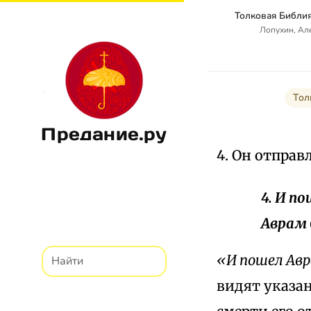
Лопухин, Ал
Тол
Предание.ру
4. Он отправ
4. И по
Аврам 
«И пошел Авр
видят указан