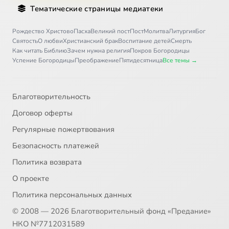
Тематические страницы медиатеки
Рождество Христово
Пасха
Великий пост
Пост
Молитва
Литургия
Бог
Святость
О любви
Христианский брак
Воспитание детей
Смерть
Как читать Библию
Зачем нужна религия
Покров Богородицы
Успение Богородицы
Преображение
Пятидесятница
Все темы →
Благотворительность
Договор оферты
Регулярные пожертвования
Безопасность платежей
Политика возврата
О проекте
Политика персональных данных
© 2008 — 2026 Благотворительный фонд «Предание»
НКО №7712031589