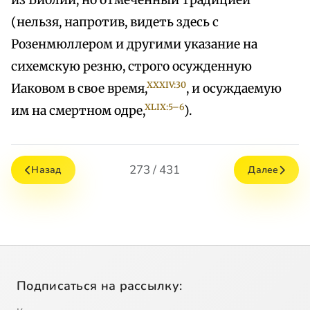
из Библии, но отмеченный традицией
(нельзя, напротив, видеть здесь с
Розенмюллером и другими указание на
сихемскую резню, строго осужденную
XXXIV:30
Иаковом в свое время,
, и осуждаемую
XLIX:5–6
им на смертном одре,
).
273 / 431
Назад
Далее
Подписаться на рассылку: