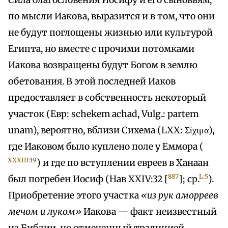
Сила благословения Иосифу и его сыновьям,
по мысли Иакова, выразится и в том, что они
не будут поглощены жизнью или культурой
Египта, но вместе с прочими потомками
Иакова возвращены будут Богом в землю
обетования. В этой последней Иаков
предоставляет в собственность некоторый
участок (Евр: schekem achad, Vulg.: partem
unam), вероятно, вблизи Сихема (LXX: Σίχιμα),
где Иаковом было куплено поле у Еммора (
XXXIII:19
) и где по вступлении евреев в Ханаан
887
L:5
был погребен Иосиф (Нав XXIV:32 [
]; ср.
).
Приобретение этого участка
«из рук аморреев
мечом и луком»
Иакова — факт неизвестный