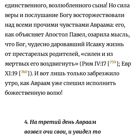
единственного, возлюбленного сына! Но сила
веры и послушание Богу восторжествовали
над всеми прочими чувствами Авраама: его,
как объясняет Апостол Павел, озарила мысль,
что Бог, чудесно даровавший Исааку жизнь
от престарелых родителей, «силен и из
759
мертвых его воздвигнуть» (Рим IV:17 [
]; Евр
760
XI:19 [
]). И вот лишь только забрезжило
утро, как Авраам уже спешил исполнить
божественную волю!
4. На третий день Авраам
возвел очи свои, и увидел то