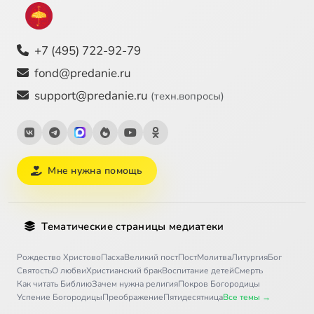
+7 (495) 722-92-79
fond@predanie.ru
support@predanie.ru
(техн.вопросы)
Мне нужна помощь
Тематические страницы медиатеки
Рождество Христово
Пасха
Великий пост
Пост
Молитва
Литургия
Бог
Святость
О любви
Христианский брак
Воспитание детей
Смерть
Как читать Библию
Зачем нужна религия
Покров Богородицы
Успение Богородицы
Преображение
Пятидесятница
Все темы →