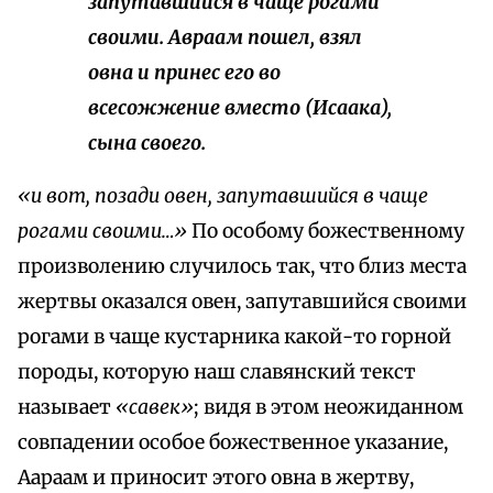
запутавшийся в чаще рогами
своими. Авраам пошел, взял
овна и принес его во
всесожжение вместо (Исаака),
сына своего.
«и вот, позади овен, запутавшийся в чаще
рогами своими…»
По особому божественному
произволению случилось так, что близ места
жертвы оказался овен, запутавшийся своими
рогами в чаще кустарника какой-то горной
породы, которую наш славянский текст
называет
«савек»
; видя в этом неожиданном
совпадении особое божественное указание,
Аараам и приносит этого овна в жертву,