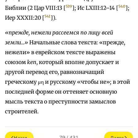
539
540
Библии (2 Цар VIII:13 [
]; Ис LXIII:12–14 [
];
541
Иер XXXII:20 [
]).
«прежде, нежели рассеемся по лицу всей
земли…»
Начальные слова текста: «прежде,
нежели» в еврейском тексте выражены
союзом
ken
, который вполне допускает и
другой перевод его, равнозначащий
греческому μη и русскому «чтобы не»; в этой
последней форме он оттеняет основную
мысль текста о преступности замыслов
строителей.
79 / 431
Назад
Далее