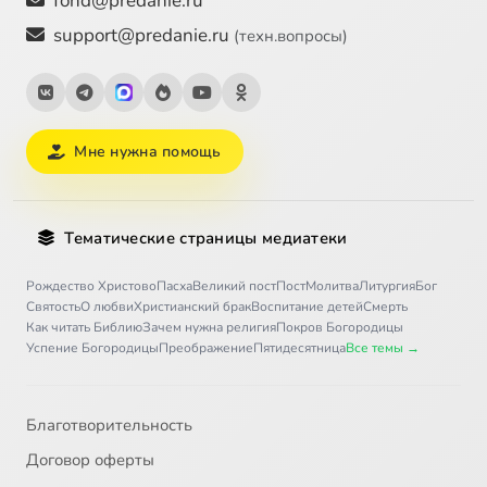
fond@predanie.ru
support@predanie.ru
(техн.вопросы)
Мне нужна помощь
Тематические страницы медиатеки
Рождество Христово
Пасха
Великий пост
Пост
Молитва
Литургия
Бог
Святость
О любви
Христианский брак
Воспитание детей
Смерть
Как читать Библию
Зачем нужна религия
Покров Богородицы
Успение Богородицы
Преображение
Пятидесятница
Все темы →
Благотворительность
Договор оферты