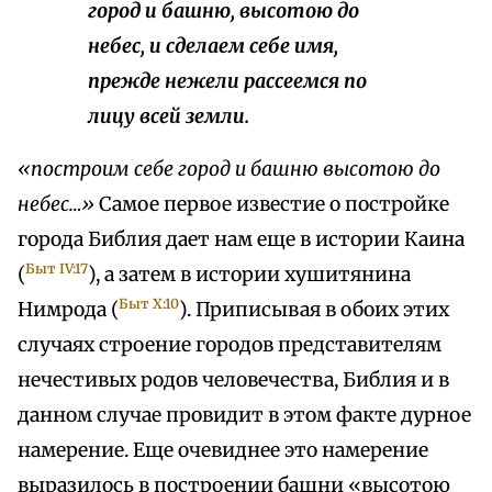
город и башню, высотою до
небес, и сделаем себе имя,
прежде нежели рассеемся по
лицу всей земли.
«построим себе город и башню высотою до
небес…»
Самое первое известие о постройке
города Библия дает нам еще в истории Каина
Быт IV:17
(
), а затем в истории хушитянина
Быт X:10
Нимрода (
). Приписывая в обоих этих
случаях строение городов представителям
нечестивых родов человечества, Библия и в
данном случае провидит в этом факте дурное
намерение. Еще очевиднее это намерение
выразилось в построении башни «высотою