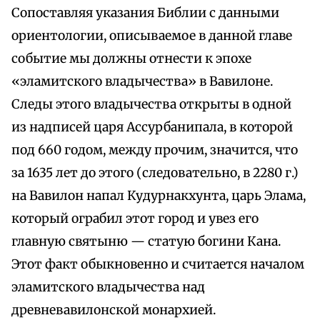
Сопоставляя указания Библии с данными
ориентологии, описываемое в данной главе
событие мы должны отнести к эпохе
«эламитского владычества» в Вавилоне.
Следы этого владычества открыты в одной
из надписей царя Ассурбанипала, в которой
под 660 годом, между прочим, значится, что
за 1635 лет до этого (следовательно, в 2280 г.)
на Вавилон напал Кудурнакхунта, царь Элама,
который ограбил этот город и увез его
главную святыню — статую богини Кана.
Этот факт обыкновенно и считается началом
эламитского владычества над
древневавилонской монархией.