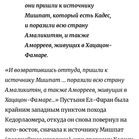
они пришли к источнику
Мишпат, который есть Кадес,
и поразили всю страну
Амаликитян, и также
Аморреев, живущих в Хацацон-
Фамаре.
«И возвратившись оттуда, пришли к
источнику Мишпат
…
поразили всю страну
Амаликитян, а также Аморреев, живущих в
Хацацон-Фамаре…»
Пустыня Ел-Фаран была
крайним западным пунктом похода
Кедорлаомера, откуда он снова повернул на
юго-восток, сначала к источнику Мишпат