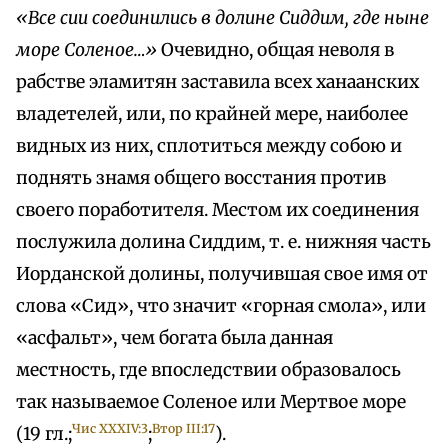
«Все сии соединились в долине Сиддим, где ныне
море Соленое…»
Очевидно, общая неволя в
рабстве эламитян заставила всех ханаанских
владетелей, или, по крайней мере, наиболее
видных из них, сплотиться между собою и
поднять знамя общего восстания против
своего поработителя. Местом их соединения
послужила долина Сиддим, т. е. нижняя часть
Иорданской долины, получившая свое имя от
слова «Сид», что значит «горная смола», или
«асфальт», чем богата была данная
местность, где впоследствии образовалось
так называемое Соленое или Мертвое море
Чис XXXIV:3
Втор III:17
(19 гл.;
;
).