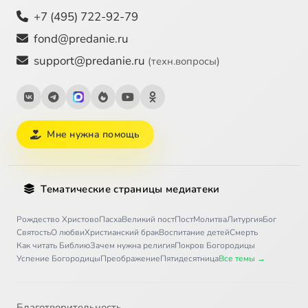
+7 (495) 722-92-79
fond@predanie.ru
support@predanie.ru
(техн.вопросы)
Мне нужна помощь
Тематические страницы медиатеки
Рождество Христово
Пасха
Великий пост
Пост
Молитва
Литургия
Бог
Святость
О любви
Христианский брак
Воспитание детей
Смерть
Как читать Библию
Зачем нужна религия
Покров Богородицы
Успение Богородицы
Преображение
Пятидесятница
Все темы →
Благотворительность