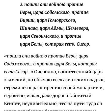
2. пошли они войною против
Беры, царя Содомского, против
Бирши, царя Гоморрского,
Шинава, царя Адмы, Шемевера,
царя Севоимского, и против
царя Белы, которая есть Сигор.
«пошли они войною против Беры, царя
Содомского… и против царя Белы, которая
есть Сигор…»
Очевидно, воинственный царь
эламский, по обычаю всех азиатских владык,
стремился к расширению своей монархии и,
вероятно, искал даже дороги в богатый
Египет; неудивительно, что на пути туда он