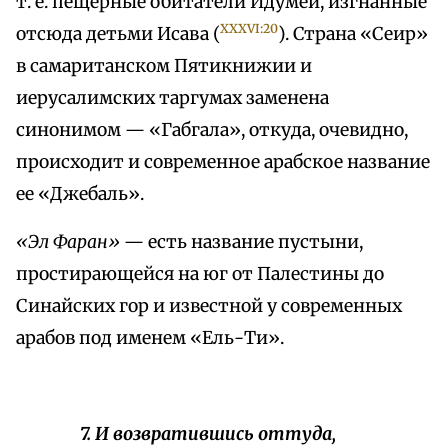
т. е. пещерные обитатели Идумеи, изгнанные
XXXVI:20
отсюда детьми Исава (
). Страна «Сеир»
в самаританском Пятикнижии и
иерусалимских таргумах заменена
синонимом — «Габгала», откуда, очевидно,
происходит и современное арабское название
ее «Джебаль».
«Эл Фаран»
— есть название пустыни,
простирающейся на юг от Палестины до
Синайских гор и известной у современных
арабов под именем «Ель-Ти».
7. И возвратившись оттуда,