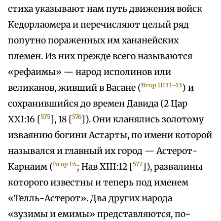
стиха указывают нам путь движения войск
Кедорлаомера и перечисляют целый ряд
попутно пораженных им хананейских
племен. Из них прежде всего называются
«рефаимы» — народ исполинов или
Втор III:11–13
великанов, живший в Васане (
) и
сохранившийся до времен Давида (2 Цар
575
576
XXI:16 [
], 18 [
]). Они кланялись золотому
изваянию богини Астарты, по имени которой
назывался и главный их город — Астерот-
Втор I:4
577
Карнаим (
; Нав XIII:12 [
]), развалины
которого известны и теперь под именем
«Телль-Астерот». Два других народа
«зузимы и емимы» представляются, по-