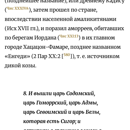
(позднейшее название), или древнему Кадису
Чис XXXIV:4
(
), затем прошел по стране,
впоследствии населенной амаликитянами
(Исх XVII гл.), и поразил аморреев, обитавших
Чис XXI:13
по берегам Иордана (
) в их главном
городе Хацацон-Фамаре, позднее названном
580
«Енгеди» (2 Пар XX:2 [
]), т. е. источником
дикой козы.
8. И вышли царь Содомский,
царь Гоморрский, царь Адмы,
царь Севоимский и царь Белы,
которая есть Сигор; и