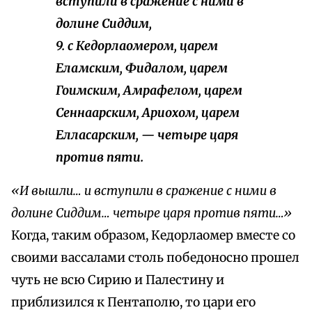
вступили в сражение с ними в
долине Сиддим,
9. с Кедорлаомером, царем
Еламским, Фидалом, царем
Гоимским, Амрафелом, царем
Сеннаарским, Ариохом, царем
Елласарским, — четыре царя
против пяти.
«И вышли… и вступили в сражение с ними в
долине Сиддим… четыре царя против пяти…»
Когда, таким образом, Кедорлаомер вместе со
своими вассалами столь победоносно прошел
чуть не всю Сирию и Палестину и
приблизился к Пентаполю, то цари его