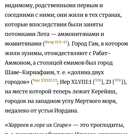
видимому, родственными первым и
соседними с ними; они жили в тех странах,
которые впоследствии были заняты
потомками Лота — аммонитянами и
Втор II:9–11
моавитянами (
). Город Гам, в котором
жили зузимы, отождествляют с Рабат-
Аммоном, а столицей емимов был город
Шаве-Кириафаим, т. е. «долина двух
Чис XXXII:37
578
579
городов» (
; Иер XLVIII:1 [
], 23 [
]),
на месте которой теперь лежит Керейяш,
городок на западном углу Мертвого моря,
недалеко от устья Иордана.
«Хорреев в горе их Сеире»
— это троглодиты,