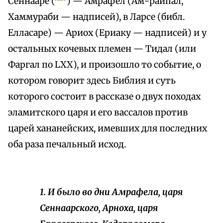
Сеннааре (
) — Амрафел (Ам-раипал,
Хаммураби — надписей), в Ларсе (библ.
Елласаре) — Ариох (Ериаку — надписей) и у
остальных кочевых племен — Тидал (или
Фаргал по LXX), и произошло то событие, о
котором говорит здесь Библия и суть
которого состоит в рассказе о двух походах
эламитского царя и его вассалов против
царей хананейских, имевших для последних
оба раза печальный исход.
1. И было во дни Амрафела, царя
Сеннаарского, Арноха, царя