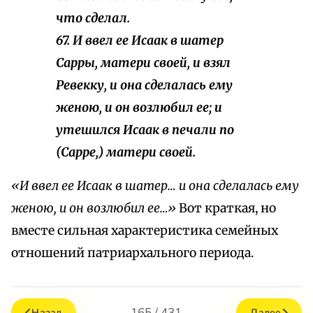
что сделал.
67. И ввел ее Исаак в шатер
Сарры, матери своей, и взял
Ревекку, и она сделалась ему
женою, и он возлюбил ее; и
утешился Исаак в
печали
по
(Сарре,) матери своей.
«И ввел ее Исаак в шатер… и она сделалась ему
женою, и он возлюбил ее…»
Вот краткая, но
вместе сильная характеристика семейных
отношений патриархального периода.
165 / 431
Назад
Далее