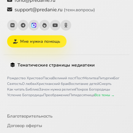
fond@predanie.ru
support@predanie.ru
(техн.вопросы)
Мне нужна помощь
Тематические страницы медиатеки
Рождество Христово
Пасха
Великий пост
Пост
Молитва
Литургия
Бог
Святость
О любви
Христианский брак
Воспитание детей
Смерть
Как читать Библию
Зачем нужна религия
Покров Богородицы
Успение Богородицы
Преображение
Пятидесятница
Все темы →
Благотворительность
Договор оферты