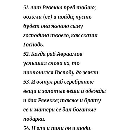
51. вот Ревекка пред тобою;
возьми (ее) и пойди; пусть
будет она женою сыну
господина твоего, как сказал
Господь.
52. Когда раб Авраамов
услышал слова их, то
поклонился Господу до земли.
53. И вынул раб серебряные
вещи и золотые вещи и одежды
и дал Ревекке; также и брату
ее и матери ее дал богатые
подарки.
54. И ели и пили он и люди,