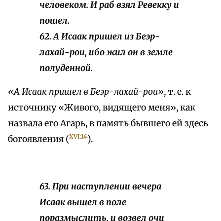
человеком. И раб взял Ревекку и
пошел.
62. А Исаак пришел из Беэр-
лахай-рои, ибо жил он в земле
полуденной.
«А Исаак пришел в Беэр-лахай-poи»
, т. е. к
источнику «Живого, видящего меня», как
назвала его Агарь, в память бывшего ей здесь
XVI:14
богоявления (
).
63. При наступлении вечера
Исаак вышел в поле
поразмыслить, и возвел очи