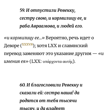
59. И отпустили Ревекку,
сестру свою, и кормилицу ее, и
раба Авраамова, и людей его.
«и кормилицу ее…»
Вероятно, речь идет о
XXXV:8
Деворе (
); хотя LXX и славянский
перевод заменяют это указание другим —
«и
имения ея»
(LXX: υπάρχοντα αυτής).
60. И благословили Ревекку и
сказали ей: сестра наша! да
родятся от тебя тысячи
тысяч, и да владеет